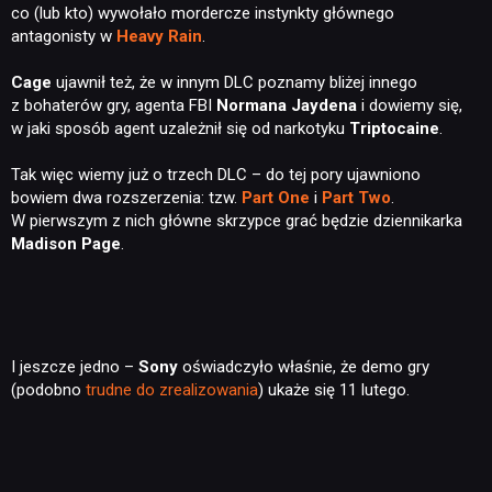
co (lub kto) wywołało mordercze instynkty głównego
antagonisty w
Heavy Rain
.
Cage
ujawnił też, że w innym DLC poznamy bliżej innego
z bohaterów gry, agenta FBI
Normana Jaydena
i dowiemy się,
w jaki sposób agent uzależnił się od narkotyku
Triptocaine
.
Tak więc wiemy już o trzech DLC – do tej pory ujawniono
bowiem dwa rozszerzenia: tzw.
Part One
i
Part Two
.
W pierwszym z nich główne skrzypce grać będzie dziennikarka
Madison Page
.
I jeszcze jedno –
Sony
oświadczyło właśnie, że demo gry
(podobno
trudne do zrealizowania
) ukaże się 11 lutego.