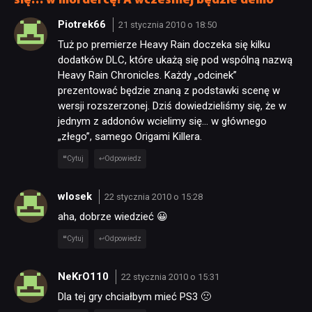
się… w mordercę! A wcześniej będzie demo”
SKLEP
Piotrek66
21 stycznia 2010 o 18:50
Tuż po premierze Heavy Rain doczeka się kilku
dodatków DLC, które ukażą się pod wspólną nazwą
Heavy Rain Chronicles. Każdy „odcinek”
prezentować będzie znaną z podstawki scenę w
wersji rozszerzonej. Dziś dowiedzieliśmy się, że w
jednym z addonów wcielimy się… w głównego
„złego”, samego Origami Killera.
Cytuj
Odpowiedz
wlosek
22 stycznia 2010 o 15:28
aha, dobrze wiedzieć 😀
Cytuj
Odpowiedz
NeKrO110
22 stycznia 2010 o 15:31
Dla tej gry chciałbym mieć PS3 🙁