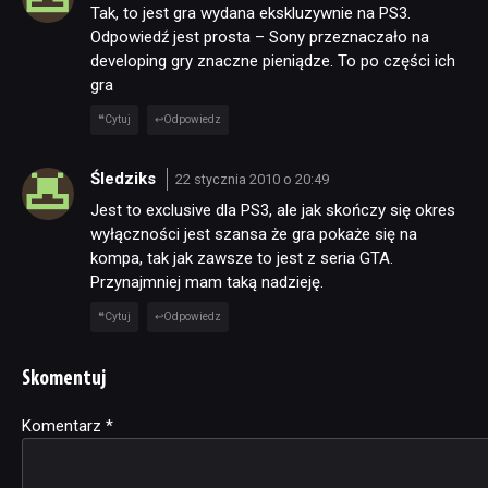
Tak, to jest gra wydana ekskluzywnie na PS3.
Odpowiedź jest prosta – Sony przeznaczało na
developing gry znaczne pieniądze. To po części ich
gra
Cytuj
Odpowiedz
Śledziks
22 stycznia 2010 o 20:49
Jest to exclusive dla PS3, ale jak skończy się okres
wyłączności jest szansa że gra pokaże się na
kompa, tak jak zawsze to jest z seria GTA.
Przynajmniej mam taką nadzieję.
Cytuj
Odpowiedz
Skomentuj
Komentarz
Alternative:
*