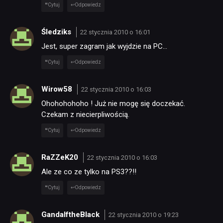
Cytuj
Odpowiedz
Śledziks
22 stycznia 2010 o 16:01
Jest, super zagram jak wyjdzie na PC…
Cytuj
Odpowiedz
Wirow58
22 stycznia 2010 o 16:03
Ohohohohoho ! Już nie mogę się doczekać.
Czekam z niecierpliwością.
Cytuj
Odpowiedz
RaZZeK20
22 stycznia 2010 o 16:03
Ale ze co ze tylko na PS3??!!
Cytuj
Odpowiedz
GandalftheBlack
22 stycznia 2010 o 19:23