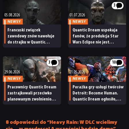
RECENZJE
3
05.08.2026
01.07.2026
NEWSY
NEWSY
PUBLICYSTYKA
Francuski związek
Quantic Dream uspokaja
zawodowy znów nawołuje
fanów, że produkcja Star
KULTURA
do strajku w Quantic
Wars Eclipse nie jest
Dream. Walka o Star Wars
zagrożona. „Rozwój jest
Eclipse wciąż trwa?
kontynuowany zgodnie
RETRO
z planami”
3
10
29.06.2026
21.05.2026
TECHNOLOGIE
NEWSY
NEWSY
Pracownicy Quantic Dream
Porażka gry-usługi twórców
zastrajkowali przeciwko
Detroit: Become Human.
DYSKUSJE
planowanym zwolnieniom.
Quantic Dream ogłosiło,
„Staramy się ocalić Star
że serwery Spellcasters
Wars Eclipse”
Chronicles
JUŻ GRALIŚMY
zostaną niedługo
8 odpowiedzi do “Heavy Rain: W DLC wcielimy
zamknięte