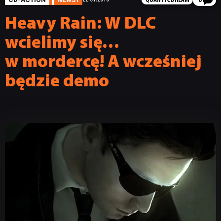
QUANTIC DREAM
8
Heavy Rain: W DLC
wcielimy się…
w mordercę! A wcześniej
będzie demo