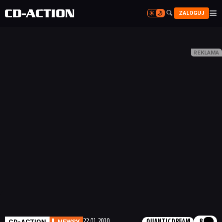


ZALOGUJ


CD-ACTION
NEWSY
22.01.2010