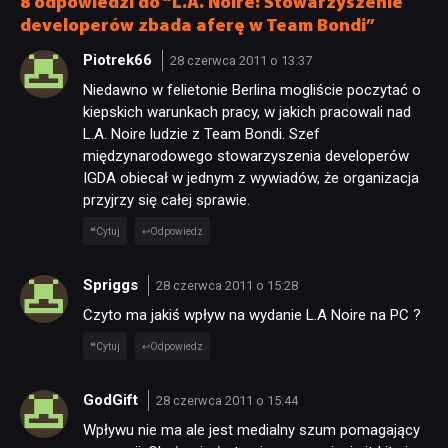
8 odpowiedzi do “L.A. Noire: Stowarzyszenie
JUŻ GRALIŚMY
developerów zbada aferę w Team Bondi”
Piotrek66
28 czerwca 2011 o 13:37
SKLEP
Niedawno w felietonie Berlina mogliście poczytać o
kiepskich warunkach pracy, w jakich pracowali nad
L.A. Noire ludzie z Team Bondi. Szef
międzynarodowego stowarzyszenia developerów
IGDA obiecał w jednym z wywiadów, że organizacja
przyjrzy się całej sprawie.
Cytuj
Odpowiedz
Spriggs
28 czerwca 2011 o 15:28
Czyto ma jakiś wpływ na wydanie L.A Noire na PC ?
Cytuj
Odpowiedz
GodGift
28 czerwca 2011 o 15:44
Wpływu nie ma ale jest medialny szum pomagający