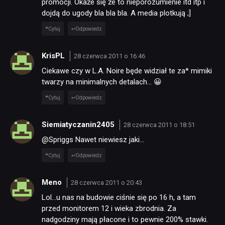
promocji. Okaże się że to nieporozumienie itd itp i
dojdą do ugody bla bla bla. A media plotkują ;]
Cytuj
Odpowiedz
KrisPL
28 czerwca 2011 o 16:46
Ciekawe czy w L.A. Noire będe widział te za
* mimiki
twarzy na minimalnych detalach… 😀
Cytuj
Odpowiedz
Siemiatyczanin2405
28 czerwca 2011 o 18:51
@Spriggs Nawet niewiesz jaki…
Cytuj
Odpowiedz
Meno
28 czerwca 2011 o 20:43
Lol…u nas na budowie ciśnie się po 16 h, a tam
przed monitorem 12 i wieka zbrodnia. Za
nadgodziny mają płacone i to pewnie 200% stawki.