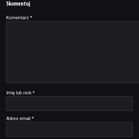
Skomentuj
Komentarz
Alternative:
*
Imię lub nick
*
Adres email
*