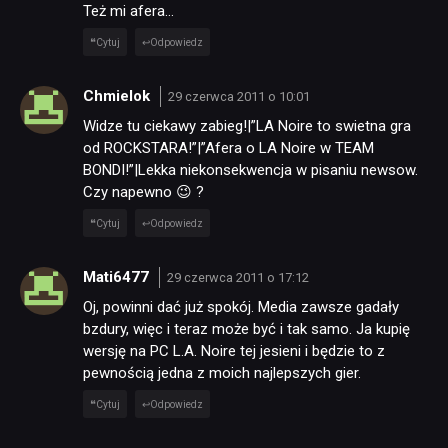
Też mi afera…
Cytuj
Odpowiedz
Chmielok
29 czerwca 2011 o 10:01
Widze tu ciekawy zabieg!|”LA Noire to swietna gra
od ROCKSTARA!”|”Afera o LA Noire w TEAM
BONDI!”|Lekka niekonsekwencja w pisaniu newsow.
Czy napewno 😉 ?
Cytuj
Odpowiedz
Mati6477
29 czerwca 2011 o 17:12
Oj, powinni dać już spokój. Media zawsze gadały
bzdury, więc i teraz może być i tak samo. Ja kupię
wersję na PC L.A. Noire tej jesieni i będzie to z
pewnością jedna z moich najlepszych gier.
Cytuj
Odpowiedz