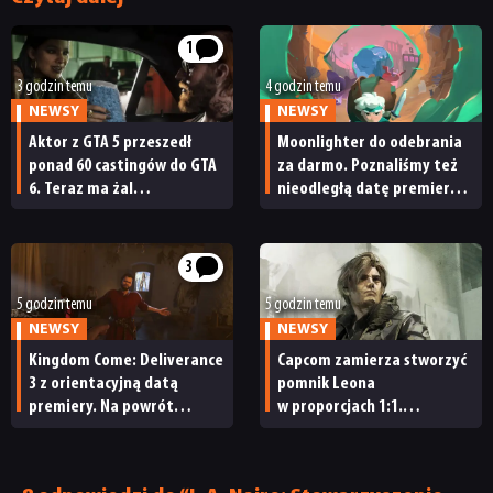
NEWSY
1
RECENZJE
3 godzin temu
4 godzin temu
NEWSY
NEWSY
Aktor z GTA 5 przeszedł
Moonlighter do odebrania
PUBLICYSTYKA
ponad 60 castingów do GTA
za darmo. Poznaliśmy też
6. Teraz ma żal
nieodległą datę premiery
do Rockstara
Moonlightera 2
KULTURA
3
RETRO
5 godzin temu
5 godzin temu
NEWSY
NEWSY
Kingdom Come: Deliverance
Capcom zamierza stworzyć
TECHNOLOGIE
3 z orientacyjną datą
pomnik Leona
premiery. Na powrót
w proporcjach 1:1.
do średniowiecznych Czech
„Będziecie potrzebowali
DYSKUSJE
nie będziemy czekać zbyt
wszystkich możliwych
długo
znaków »Nie dotykać!«”