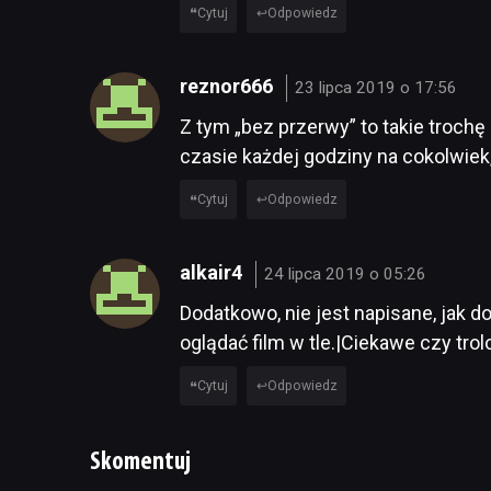
Cytuj
Odpowiedz
reznor666
23 lipca 2019 o 17:56
Z tym „bez przerwy” to takie troc
czasie każdej godziny na cokolwiek
Cytuj
Odpowiedz
alkair4
24 lipca 2019 o 05:26
Dodatkowo, nie jest napisane, jak 
oglądać film w tle.|Ciekawe czy tro
Cytuj
Odpowiedz
Skomentuj