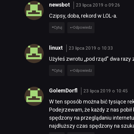
newsbot
23 lipca 2019 o 09:26
Czipsy, doba, rekord w LOL-a.
Cytuj
Odpowiedz
linuxt
23 lipca 2019 o 10:33
Użyłeś zwrotu „pod rząd” dwa razy 
Cytuj
Odpowiedz
GolemDorfl
23 lipca 2019 o 10:45
W ten sposób można bić tysiące reko
Podejrzewam, że każdy z nas pobił 
spędzony na przeglądaniu internetu
najdłuższy czas spędzony na szuka