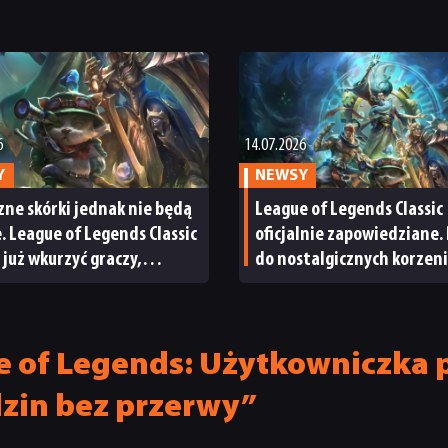
6
14.07.2026
Y
NEWSY
zne skórki jednak nie będą
League of Legends Classic
. League of Legends Classic
oficjalnie zapowiedziane.
 już wkurzyć graczy,
do nostalgicznych korzeni
ot wycofał się z najbardziej
w nieco odświeżonej odsł
owersyjnych pomysłów
e of Legends: Użytkowniczka 
dzin bez przerwy”