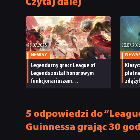
Czytaj dalej
23.07.2026
20.07.202
NEWSY
NEWS
Legendarny gracz League of
Klasyc
Legends został honorowym
płatne
funkcjonariuszem
zdążył
południowokoreańskiej policji.
ale Ri
Będzie odwodził młodzież
kontr
od cyberhazardu
5 odpowiedzi do “Leagu
Guinnessa grając 30 go