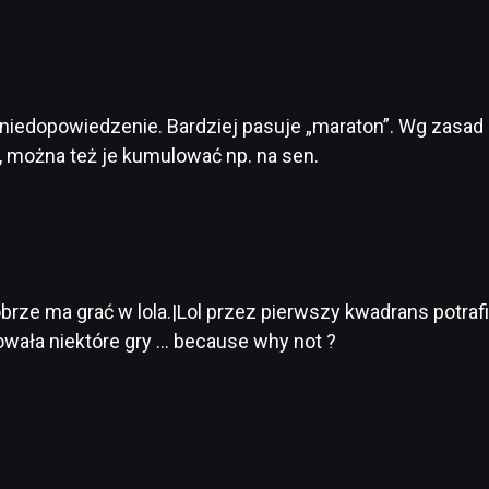
hę niedopowiedzenie. Bardziej pasuje „maraton”. Wg zas
, można też je kumulować np. na sen.
dobrze ma grać w lola.|Lol przez pierwszy kwadrans potr
lowała niektóre gry … because why not ?