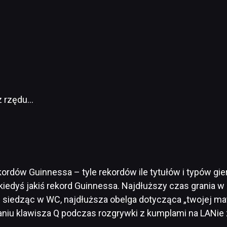
z rzędu…
rdów Guinnessa – tyle rekordów ile tytułów i typów gier.
kiedyś jakiś rekord Guinnessa. Najdłuższy czas grania 
 siedząc w WC, najdłuższa obelga dotycząca „twojej matki
niu klawisza Q podczas rozgrywki z kumplami na LANie 