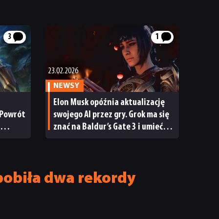
3
1
23.02.2026
NEWSY
Elon Musk opóźnia aktualizację
 Powrót
swojego AI przez gry. Grok ma się
znać na Baldur’s Gate 3 i umieć
onie
grać w League of Legends
pobiła dwa rekordy