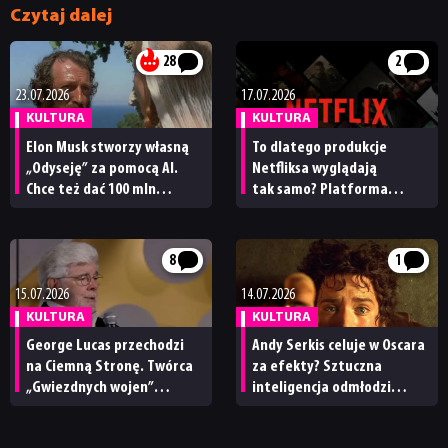
Czytaj dalej
28
2
23.07.2026
17.07.2026
KULTURA
KULTURA
Elon Musk stworzy własną
To dlatego produkcje
„Odyseję” za pomocą AI.
Netfliksa wyglądają
Chce też dać 100 mln
tak samo? Platforma
dolarów Melowi Gibsonowi
przyznała, ile jej tytułów
na nakręcenie
powstało z pomocą AI
„historycznie wiernej”
8
1
adaptacji
15.07.2026
14.07.2026
KULTURA
KULTURA
George Lucas przechodzi
Andy Serkis celuje w Oscara
na Ciemną Stronę. Twórca
za efekty? Sztuczna
„Gwiezdnych wojen”
inteligencja odmłodzi
nazywa AI „przyszłością
bohaterów w nowym
kina”
„Władcy pierścieni”