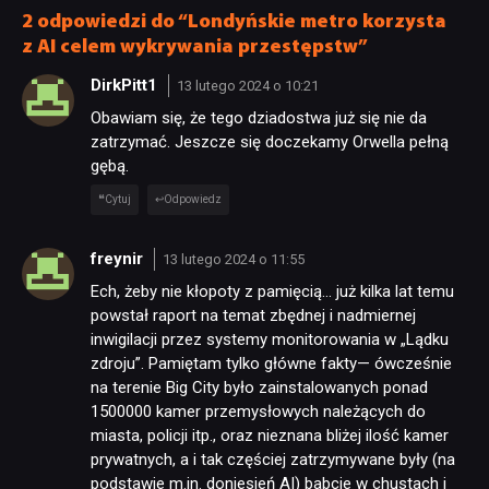
2 odpowiedzi do “Londyńskie metro korzysta
z AI celem wykrywania przestępstw”
DirkPitt1
13 lutego 2024 o 10:21
Obawiam się, że tego dziadostwa już się nie da
zatrzymać. Jeszcze się doczekamy Orwella pełną
gębą.
Cytuj
Odpowiedz
freynir
13 lutego 2024 o 11:55
Ech, żeby nie kłopoty z pamięcią… już kilka lat temu
powstał raport na temat zbędnej i nadmiernej
inwigilacji przez systemy monitorowania w „Lądku
zdroju”. Pamiętam tylko główne fakty— ówcześnie
na terenie Big City było zainstalowanych ponad
1500000 kamer przemysłowych należących do
miasta, policji itp., oraz nieznana bliżej ilość kamer
prywatnych, a i tak częściej zatrzymywane były (na
podstawie m.in. doniesień AI) babcie w chustach i