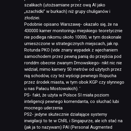
szalikach (utożsamiane przez ową AI jako
„szachidki” w burkach) niż grupy chuliganów i
złodziei.
Podobnie opisano Warszawę- okazało się, że na
430000 kamer monitoringu miejskiego teoretycznie
nie podlega nikomu około 10000, w tym doskonale
umieszczone w strategicznych miejscach, jak np.
Rotunda PKO (vide znany wypadek z wjechaniem
samochodem przez pewną panią do przejścia pod
ronddm obecnie zwanym Dmowskiego- nikt nic nie
widział, mimo kamery 50 metrów od użytych przez
nią schodów, czy też wyścigi pewnego Ropucha
przez środek miasta, w tym obok KGP czy słynnego
u nas Pałacu Mostowskich). ’
PS- fakt, że użyta w Polsce SI miała poziom
inteligencji pewnego komendanta, co słuchać lubi
mocnego uderzenia
PS2- jedyne skutecznie działające systemy
inwigilacji to te w ChRL i Singapurze, ale ich stać na
(jak ja to nazywam) PAI (Personal Augmented