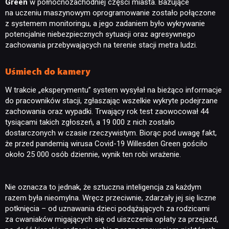
Green
w północnozachodniej części miasta. Bazujące
na uczeniu maszynowym oprogramowanie zostało połączone
z systemem monitoringu, a jego zadaniem było wykrywanie
potencjalnie niebezpiecznych sytuacji oraz agresywnego
zachowania przebywających na terenie stacji metra ludzi.
Uśmiech do kamery
W trakcie „eksperymentu” system wysyłał na bieżąco informacje
do pracowników stacji, zgłaszając wszelkie wykryte podejrzane
zachowania oraz wypadki. Trwający rok test zaowocował 44
tysiącami takich zgłoszeń, a 19 000 z nich zostało
dostarczonych w czasie rzeczywistym. Biorąc pod uwagę fakt,
że przed pandemią wirusa Covid-19 Willesden Green gościło
około 25 000 osób dziennie, wynik ten robi wrażenie.
Nie oznacza to jednak, że sztuczna inteligencja za każdym
razem była nieomylna. Wręcz przeciwnie, zdarzały jej się liczne
potknięcia – od uznawania dzieci podążających za rodzicami
za cwaniaków migających się od uiszczenia opłaty za przejazd,