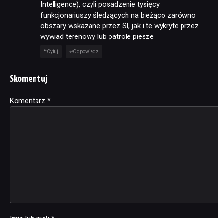
Intelligence), czyli posadzenie tysięcy
funkcjonariuszy śledzących na bieżąco zarówno
obszary wskazane przez SI, jak i te wykryte przez
wywiad terenowy lub patrole piesze
Cytuj
Odpowiedz
Skomentuj
Komentarz
Alternative:
*