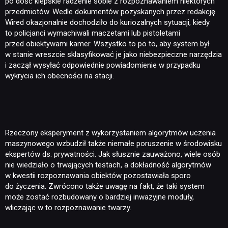
po dość kiepskie radzenie sobie z rozpoznawaniem niektórych
przedmiotów. Wedle dokumentów pozyskanych przez redakcję
Wired okazjonalnie dochodziło do kuriozalnych sytuacji, kiedy
to policjanci wymachiwali maczetami lub pistoletami
przed obiektywami kamer. Wszystko to po to, aby system był
w stanie wreszcie sklasyfikować je jako niebezpieczne narzędzia
i zaczął wysyłać odpowiednie powiadomienie w przypadku
wykrycia ich obecności na stacji.
Rzeczony eksperyment z wykorzystaniem algorytmów uczenia
maszynowego wzbudził także niemałe poruszenie w środowisku
ekspertów ds. prywatności. Jak słusznie zauważono, wiele osób
nie wiedziało o trwających testach, a dokładność algorytmów
w kwestii rozpoznawania obiektów pozostawiała sporo
do życzenia. Zwrócono także uwagę na fakt, że taki system
może zostać rozbudowany o bardziej inwazyjne moduły,
wliczając w to rozpoznawanie twarzy.