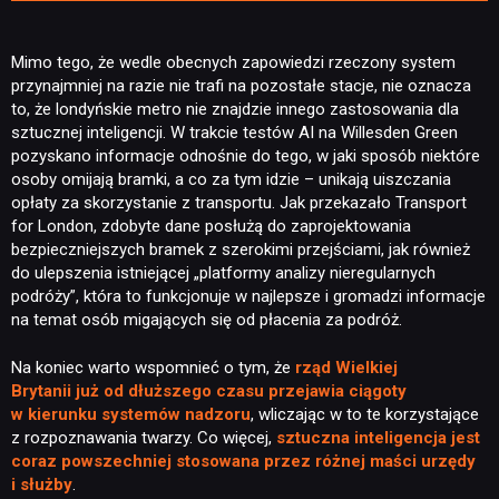
Mimo tego, że wedle obecnych zapowiedzi rzeczony system
NEWSY
przynajmniej na razie nie trafi na pozostałe stacje, nie oznacza
to, że londyńskie metro nie znajdzie innego zastosowania dla
sztucznej inteligencji. W trakcie testów AI na Willesden Green
RECENZJE
pozyskano informacje odnośnie do tego, w jaki sposób niektóre
osoby omijają bramki, a co za tym idzie – unikają uiszczania
opłaty za skorzystanie z transportu. Jak przekazało Transport
PUBLICYSTYKA
for London, zdobyte dane posłużą do zaprojektowania
bezpieczniejszych bramek z szerokimi przejściami, jak również
do ulepszenia istniejącej „platformy analizy nieregularnych
KULTURA
podróży”, która to funkcjonuje w najlepsze i gromadzi informacje
na temat osób migających się od płacenia za podróż.
RETRO
Na koniec warto wspomnieć o tym, że
rząd Wielkiej
Brytanii już od dłuższego
czasu przejawia ciągoty
w kierunku systemów nadzoru
, wliczając w to te korzystające
TECHNOLOGIE
z rozpoznawania twarzy. Co więcej,
sztuczna inteligencja jest
coraz powszechniej stosowana przez różnej maści urzędy
i służby
.