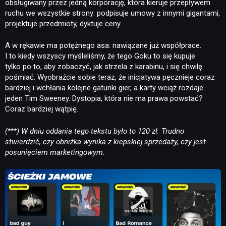
obsługiwany przez jedną korporację, która kieruje przepływem
ruchu we wszystkie strony: podpisuje umowy z innymi gigantami,
projektuje przedmioty, dyktuje ceny.
A w rękawie ma potężnego asa: nawiązane już współprace.
I to kiedy wszyscy myśleliśmy, że tego Goku to się kupuje
tylko po to, aby zobaczyć, jak strzela z karabinu, i się chwilę
pośmiać. Wyobraźcie sobie teraz, że inicjatywa pęcznieje coraz
bardziej i wchłania kolejne gatunki gier, a karty wciąż rozdaje
jeden Tim Sweeney. Dystopia, która nie ma prawa powstać?
Coraz bardziej wątpię.
(***) W dniu oddania tego tekstu było to 120 zł. Trudno
stwierdzić, czy obniżka wynika z kiepskiej sprzedaży, czy jest
posunięciem marketingowym.