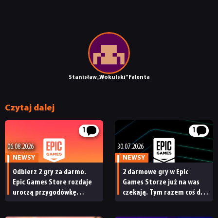
Stanisław „Wokulski” Falenta
Czytaj dalej
1
1
06.08.2026
30.07.2026
NEWSY
NEWSY
Odbierz 2 gry za darmo.
2 darmowe gry w Epic
Epic Games Store rozdaje
Games Storze już na was
uroczą przygodówkę
czekają. Tym razem coś dla
i produkcję nastawioną na
fanów groteski
współpracę
i dynamicznej rozwałki