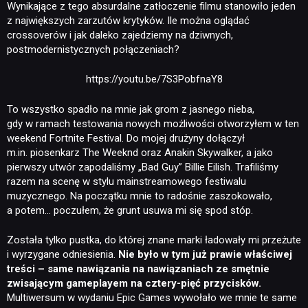
Wynikające z tego absurdalne zatłoczenie filmu stanowiło jeden
PUBLICYSTYKA
z największych zarzutów krytyków. Ile można oglądać
crossoverów i jak daleko zajedziemy na dziwnych,
postmodernistycznych połączeniach?
KULTURA
https://youtu.be/7S3PobfnaY8
RETRO
To wszystko spadło na mnie jak grom z jasnego nieba,
gdy w ramach testowania nowych możliwości otworzyłem w ten
weekend Fortnite Festival. Do mojej drużyny dołączył
TECHNOLOGIE
m.in. piosenkarz The Weeknd oraz Anakin Skywalker, a jako
pierwszy utwór zapodaliśmy „Bad Guy” Billie Eilish. Trafiliśmy
razem na scenę w stylu mainstreamowego festiwalu
DYSKUSJE
muzycznego. Na początku mnie to radośnie zaszokowało,
a potem… poczułem, że grunt usuwa mi się spod stóp.
JUŻ GRALIŚMY
Została tylko pustka, do której znane marki ładowały mi przeżute
i wyrzygane odniesienia.
Nie było w tym już prawie właściwej
treści – same nawiązania na nawiązaniach ze smętnie
SKLEP
zwisającym gameplayem na cztery-pięć przycisków.
Multiwersum w wydaniu Epic Games wywołało we mnie te same