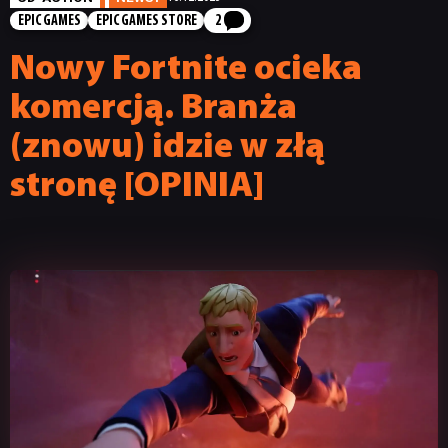
EPIC GAMES
EPIC GAMES STORE
2
Nowy Fortnite ocieka
komercją. Branża
(znowu) idzie w złą
stronę [OPINIA]