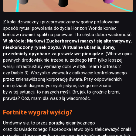
Z kolei dziwaczny i przeprowadzany w godny pożałowania
sposób rytuał powołania do życia Horizon Worlds koniec
końców również spalił na panewce. I to chyba dobra wiadomość.
W skrócie: Markowi Zuckerbergowi marzył się alternatywny,
nieskończony rynek zbytu. Wirtualne ubrania, domy,
przedmioty opychane za prawdziwe pieniądze.
(Wbrew opinii
pewnych środowisk nie trzeba tu żadnego NFT, tylko lepszej
wersji infrastruktury wymiany dóbr w stylu Team Fortress 2
czy Diablo 3). Wszystko wewnątrz całkowicie kontrolowanego
przez znienawidzoną korporację świata. Przy odpowiednich
narzędziach diagnostycznych jedyne, czego nie znano
by w tej sytuacji, to naszych myśli. Brr, jak to groźnie brzmi,
prawda? Cóż, mam dla was złą wiadomość.
Fortnite wygrał wyścig?
Umówmy się: to przez porażkę gigantycznego
oraz doświadczonego Facebooka łatwo było zlekceważyć znaki
na niebie, które pierwotnie w świecie Fortnite’a przybrały postać