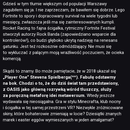
Gdzieś w tym tłumie większym od populacji Warszawy
zagubiłem się ja. I nie zaprzeczam, że bawiłem się dobrze. Lego
Fortnite to spory i dopracowany survival na wiele tygodni lub
miesięcy, zwłaszcza jeśli ma się zainteresowanych kumpli.
Rocket Racing to fajna ścigałka, rytmiczny Fortnite Festival
stworzyli autorzy Rock Banda (zapowiedziano wsparcie dla
kontrolerów!), co budzi głęboko ukrytą nadzieję na renesans
gatunku. Jest też rozkosznie odmóżdżający. Nie musi się
to wykluczać z palącym moją wrażliwość poczuciem, że ocieka
komercją.
Skądś to znamy. Bo może pamiętacie, że w 2018 ukazał się
„Player One” Stevena Spielberga(**). Fabułę odstawmy
na bok. Chodzi o to, że do dziś świat tam przedstawiony,
z OASIS jako główną rozrywką wśród tłuszczy, służy
za poręczną metaforę idei metawersum.
Wtedy jeszcze
NEWSY
wydawała się nieosiągalna. Gra w stylu Minecrafta, klub nocny
i ścigałka w tej samej przestrzeni VR? Niezwykle zróżnicowane
skiny, które bohaterowie zmieniają w locie? Dziesiątki znanych
RECENZJE
marek i easter eggów wymieszanych w jeden amalgamat?