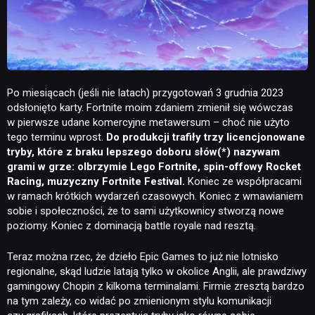
Po miesiącach (jeśli nie latach) przygotowań 3 grudnia 2023
odsłonięto karty. Fortnite moim zdaniem zmienił się wówczas
w pierwsze udane komercyjne metawersum – choć nie użyto
tego terminu wprost.
Do produkcji trafiły trzy licencjonowane
tryby, które z braku lepszego doboru słów(*) nazywam
grami w grze: olbrzymie Lego Fortnite, spin-offowy Rocket
Racing, muzyczny Fortnite Festival.
Koniec ze współpracami
w ramach krótkich wydarzeń czasowych. Koniec z wmawianiem
sobie i społeczności, że to sami użytkownicy stworzą nowe
poziomy. Koniec z dominacją battle royale nad resztą.
Teraz można rzec, że dzieło Epic Games to już nie lotnisko
regionalne, skąd ludzie latają tylko w okolice Anglii, ale prawdziwy
gamingowy Chopin z kilkoma terminalami. Firmie zresztą bardzo
na tym zależy, co widać po zmienionym stylu komunikacji