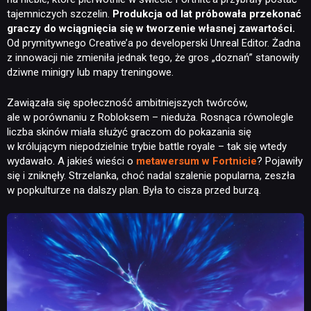
tajemniczych szczelin.
Produkcja od lat próbowała przekonać
graczy do wciągnięcia się w tworzenie własnej zawartości.
Od prymitywnego Creative’a po developerski Unreal Editor. Żadna
z innowacji nie zmieniła jednak tego, że gros „doznań” stanowiły
dziwne minigry lub mapy treningowe.
Zawiązała się społeczność ambitniejszych twórców,
ale w porównaniu z Robloksem – nieduża. Rosnąca równolegle
liczba skinów miała służyć graczom do pokazania się
w królującym niepodzielnie trybie battle royale – tak się wtedy
wydawało. A jakieś wieści o
metawersum w Fortnicie
? Pojawiły
się i zniknęły. Strzelanka, choć nadal szalenie popularna, zeszła
w popkulturze na dalszy plan. Była to cisza przed burzą.