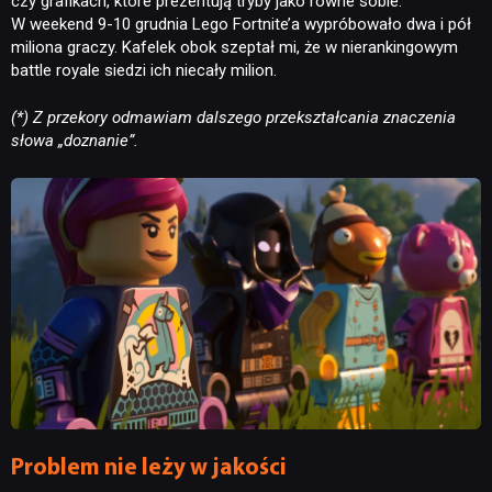
czy grafikach, które prezentują tryby jako równe sobie.
W weekend 9-10 grudnia Lego Fortnite’a wypróbowało dwa i pół
miliona graczy. Kafelek obok szeptał mi, że w nierankingowym
battle royale siedzi ich niecały milion.
(*) Z przekory odmawiam dalszego przekształcania znaczenia
słowa „doznanie”.
Problem nie leży w jakości