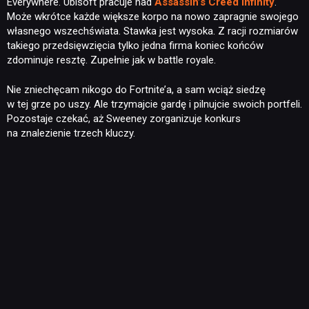
Everywhere. Ubisoft pracuje nad
Assassin’s Creed Infinity
.
Może wkrótce każde większe korpo na nowo zapragnie swojego
własnego wszechświata. Stawka jest wysoka. Z racji rozmiarów
takiego przedsięwzięcia tylko jedna firma koniec końców
zdominuje resztę. Zupełnie jak w battle royale.
Nie zniechęcam nikogo do Fortnite’a, a sam wciąż siedzę
w tej grze po uszy. Ale trzymajcie gardę i pilnujcie swoich portfeli.
Pozostaje czekać, aż Sweeney zorganizuje konkurs
na znalezienie trzech kluczy.