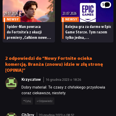
w stylu Hotline Miami
5
29.07.2026
23.07.2026
NEWSY
NEWSY
Spider-Man powraca
Kolejna gra za darmo w Epic
do Fortnite’a z okazji
Game Storze. Tym razem
premiery „Całkiem nowego
tylko jedna,
dnia”. Tom Holland
ale czy przynajmniej dobra?
ponownie zawita do battle
royale’a
2 odpowiedzi do “Nowy Fortnite ocieka
komercją. Branża (znowu) idzie w złą stronę
[OPINIA]”
Krzycztow
16 grudnia 2023 o 18:26
Dobry materiał. Te czasy z chińskiego przysłowia
coraz ciekawsze, niestety.
Cytuj
Odpowiedz
Ch3rry
20 grudnia 2023 o 08:52