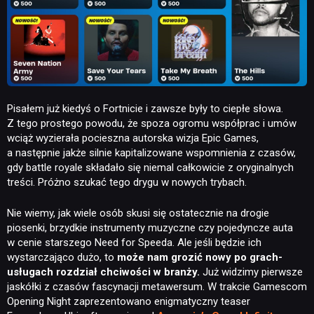
Pisałem już kiedyś o Fortnicie i zawsze były to ciepłe słowa.
Z tego prostego powodu, że spoza ogromu współprac i umów
wciąż wyzierała pocieszna autorska wizja Epic Games,
a następnie jakże silnie kapitalizowane wspomnienia z czasów,
gdy battle royale składało się niemal całkowicie z oryginalnych
treści. Próżno szukać tego drygu w nowych trybach.
Nie wiemy, jak wiele osób skusi się ostatecznie na drogie
piosenki, brzydkie instrumenty muzyczne czy pojedyncze auta
w cenie starszego Need for Speeda. Ale jeśli będzie ich
wystarczająco dużo, to
może nam grozić nowy po grach-
usługach rozdział chciwości w branży.
Już widzimy pierwsze
jaskółki z czasów fascynacji metawersum. W trakcie Gamescom
Opening Night zaprezentowano enigmatyczny teaser