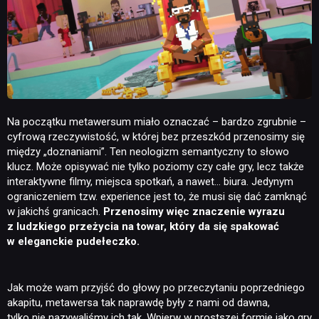
Na początku metawersum miało oznaczać – bardzo zgrubnie –
cyfrową rzeczywistość, w której bez przeszkód przenosimy się
między „doznaniami”. Ten neologizm semantyczny to słowo
klucz. Może opisywać nie tylko poziomy czy całe gry, lecz także
interaktywne filmy, miejsca spotkań, a nawet… biura. Jedynym
ograniczeniem tzw. experience jest to, że musi się dać zamknąć
w jakichś granicach.
Przenosimy więc znaczenie wyrazu
z ludzkiego przeżycia na towar, który da się spakować
w eleganckie pudełeczko.
Jak może wam przyjść do głowy po przeczytaniu poprzedniego
akapitu, metawersa tak naprawdę były z nami od dawna,
tylko nie nazywaliśmy ich tak. Wpierw w prostszej formie jako gry