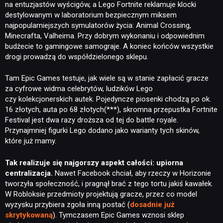
na entuzjastów wyścigów, a Lego Fortnite reklamuje klocki
destylowanym w laboratorium bezpiecznym miksem
najpopularniejszych symulatorów życia: Animal Crossing,
Minecrafta, Valheima. Przy dobrym wykonaniu i odpowiednim
budżecie to gamingowe samograje. A koniec końców wszystkie
drogi prowadzą do współdzielonego sklepu.
Tam Epic Games testuje, jak wiele są w stanie zapłacić gracze
za cyfrowe widma celebrytów, ludzików Lego
czy kolekcjonerskich autek. Pojedyncze piosenki chodzą po ok.
16 złotych, auta po 68 złotych(***), skromna przepustka Fortnite
Festival jest dwa razy droższa od tej do battle royale.
Przynajmniej figurki Lego dodano jako warianty tych skinów,
które już mamy.
Tak realizuje się
najgorszy aspekt całości: upiorna
centralizacja.
Nawet Facebook chciał, aby rzeczy w Horizonie
tworzyła społeczność, i pragnął brać z tego tortu jakiś kawałek.
W Robloksie przedmioty projektują gracze, przez co model
wyzysku przybiera zgoła inną postać (
dosadnie już
skrytykowaną
). Tymczasem Epic Games wznosi sklep