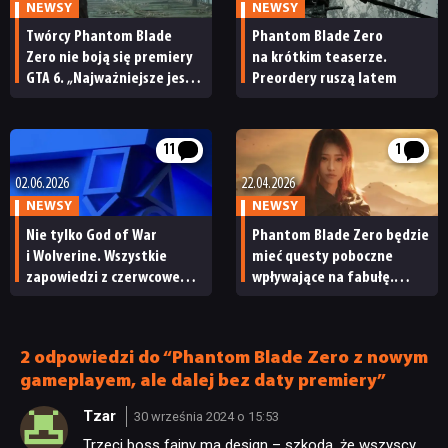
NEWSY
NEWSY
Twórcy Phantom Blade
Phantom Blade Zero
Zero nie boją się premiery
na krótkim teaserze.
GTA 6. „Najważniejsze jest
Preordery ruszą latem
to, żeby gra była
dopracowana”
11
1
02.06.2026
22.04.2026
NEWSY
NEWSY
Nie tylko God of War
Phantom Blade Zero będzie
i Wolverine. Wszystkie
mieć questy poboczne
zapowiedzi z czerwcowego
wpływające na fabułę.
State of Play w jednym
Dostaliśmy też nowy,
miejscu
widowiskowy gameplay
2 odpowiedzi do “Phantom Blade Zero z nowym
gameplayem, ale dalej bez daty premiery”
Tzar
30 września 2024 o 15:53
Trzeci boss fajny ma design – szkoda, że wszyscy