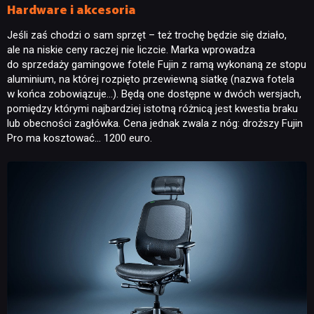
Hardware i akcesoria
Jeśli zaś chodzi o sam sprzęt – też trochę będzie się działo,
RECENZJE
ale na niskie ceny raczej nie liczcie. Marka wprowadza
do sprzedaży gamingowe fotele Fujin z ramą wykonaną ze stopu
aluminium, na której rozpięto przewiewną siatkę (nazwa fotela
PUBLICYSTYKA
w końca zobowiązuje…). Będą one dostępne w dwóch wersjach,
pomiędzy którymi najbardziej istotną różnicą jest kwestia braku
lub obecności zagłówka. Cena jednak zwala z nóg: droższy Fujin
KULTURA
Pro ma kosztować… 1200 euro.
RETRO
TECHNOLOGIE
DYSKUSJE
JUŻ GRALIŚMY