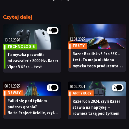
Czytaj dalej
4
12.01.2025
13.05.2026
TESTY
TECHNOLOGIE
Razer Basilisk v3 Pro 35K –
Ta myszka pozwoliła
test. To moja ulubiona
mi zaszaleć z 8000 Hz. Razer
myszka tego producenta,
Viper V4 Pro – test
bez żadnych wątpliwości
08.01.2025
30.09.2024
1
2
NEWSY
ARTYKUŁY
Pali ci się pod tyłkiem
RazerCon 2024, czyli Razer
podczas grania?
stawia na haptykę –
No to Project Arielle, czyli
również taką pod tyłkiem
nowy fotel Razera, pomoże