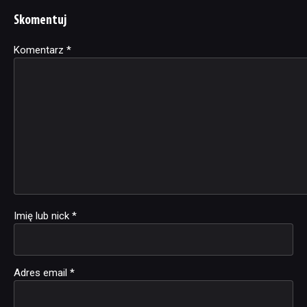
Skomentuj
Komentarz
Alternative:
*
Imię lub nick
*
Adres email
*