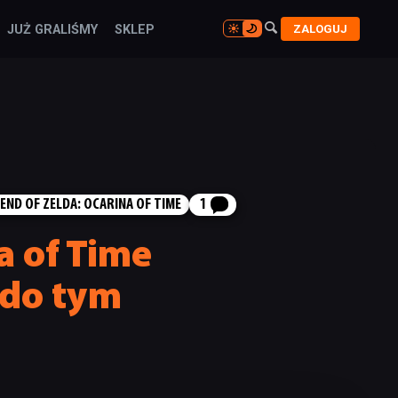

ZALOGUJ
JUŻ GRALIŚMY
SKLEP

END OF ZELDA: OCARINA OF TIME
1
a of Time
ndo tym