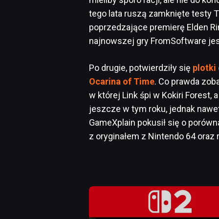
tego lata ruszą zamknięte testy 
poprzedzające premierę Elden Rin
najnowszej gry FromSoftware jest
Po drugie, potwierdziły się
plotki
Ocarina of Time
. Co prawda zob
w której Link śpi w Kokiri Forest,
jeszcze w tym roku, jednak nawet
GameXplain pokusił się o porówn
z oryginałem z Nintendo 64 oraz 