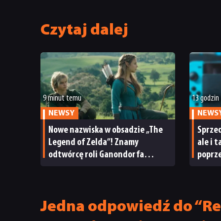
Czytaj dalej
9 minut temu
13 godzin
NEWSY
NEWS
Nowe nazwiska w obsadzie „The
Sprzed
Legend of Zelda”! Znamy
ale i 
odtwórcę roli Ganondorfa
poprze
i ostatnią rolę Sama Neilla
ma po
Jedna odpowiedź do “Re