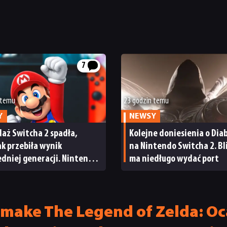
7
 temu
23 godzin temu
Y
NEWSY
aż Switcha 2 spadła,
Kolejne doniesienia o Diab
tak przebiła wynik
na Nintendo Switcha 2. Bl
dniej generacji. Nintendo
ma niedługo wydać port
wody do radości
make The Legend of Zelda: Oc