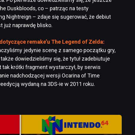
The Duskbloods, co – patrząc na testy
g Nightreign – zdaje się sugerować, że debiut
 już naprawdę blisko.
 dotyczące remake’u The Legend of Zelda:
aczyliśmy jedynie scenę z samego początku gry,
 a także dowiedzieliśmy się, że tytuł zadebiutuje
 tak krótki fragment wystarczył, by serwis
anie nadchodzącej wersji Ocarina of Time
reedycją wydaną na 3DS-ie w 2011 roku.