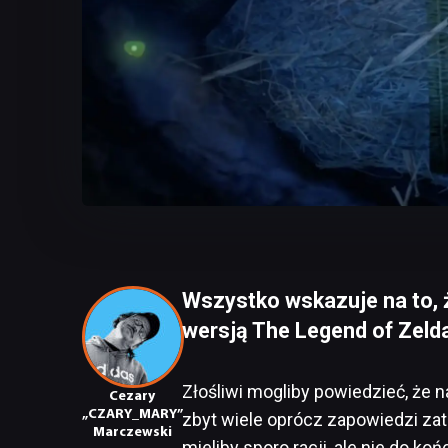
Wszystko wskazuje na to, 
wersją The Legend of Zelda
Złośliwi mogliby powiedzieć, że 
Cezary
„CZARY_MARY”
zbyt wiele oprócz zapowiedzi zat
Marczewski
mieliby sporo racji, ale nie do k