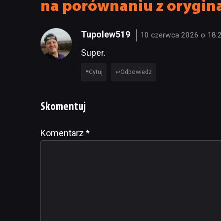
na porównaniu z orygina
Tupolew519
10 czerwca 2026 o 18:
Super.
Cytuj
Odpowiedz
Skomentuj
Komentarz
Alternative:
*