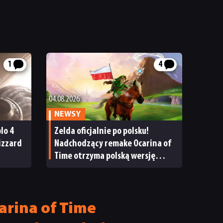
1
4
04.08.2026
NEWSY
lo 4
Zelda oficjalnie po polsku!
izzard
Nadchodzący remake Ocarina of
Time otrzyma polską wersję
językową
arina of Time