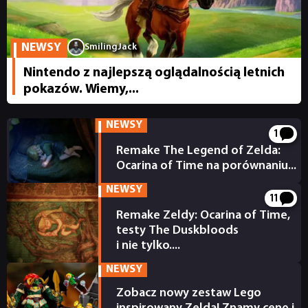
NEWSY
SmilingJack
Nintendo z najlepszą oglądalnością letnich
pokazów. Wiemy,...
NEWSY
1
Remake The Legend of Zelda:
NEWSY
Ocarina of Time na porównaniu...
10.06.2026
NEWSY
11
RECENZJE
Remake Zeldy: Ocarina of Time,
testy The Duskbloods
i nie tylko....
PUBLICYSTYKA
09.06.2026
NEWSY
Zobacz nowy zestaw Lego
KULTURA