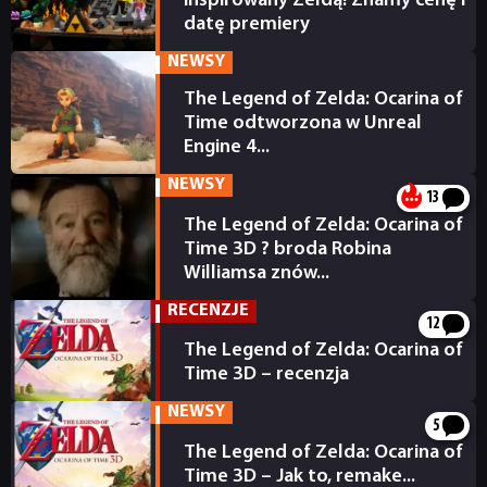
inspirowany Zeldą! Znamy cenę i
datę premiery
17.01.2026
RETRO
NEWSY
The Legend of Zelda: Ocarina of
TECHNOLOGIE
Time odtworzona w Unreal
Engine 4...
20.04.2016
NEWSY
DYSKUSJE
13
The Legend of Zelda: Ocarina of
Time 3D ? broda Robina
JUŻ GRALIŚMY
Williamsa znów...
20.07.2011
RECENZJE
12
SKLEP
The Legend of Zelda: Ocarina of
Time 3D – recenzja
04.07.2011
NEWSY
5
The Legend of Zelda: Ocarina of
Time 3D – Jak to, remake...