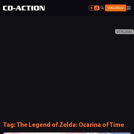


ZALOGUJ


Tag:
The Legend of Zelda: Ocarina of Time