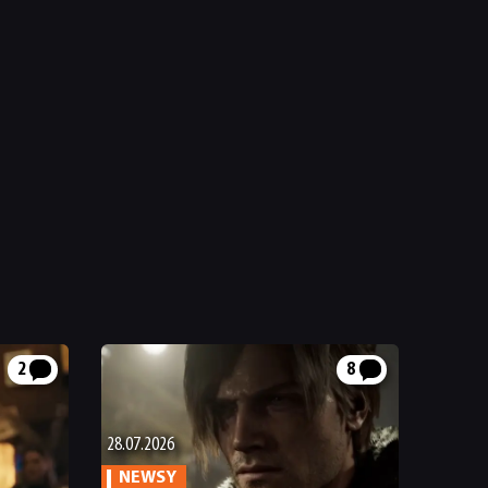
2
8
28.07.2026
NEWSY