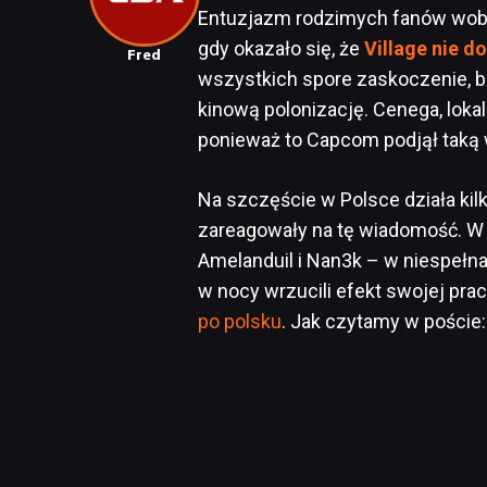
Entuzjazm rodzimych fanów wobe
gdy okazało się, że
Village nie d
Fred
wszystkich spore zaskoczenie, bo
kinową polonizację. Cenega, lokaln
ponieważ to Capcom podjął taką 
Na szczęście w Polsce działa kil
zareagowały na tę wiadomość. W 
Amelanduil i Nan3k – w niespełna
w nocy wrzucili efekt swojej pra
po polsku
. Jak czytamy w poście: