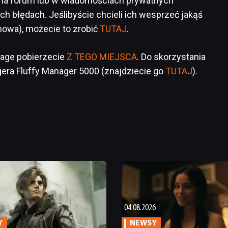
 na forum lub w wiadomościach prywatnych
ch błędach. Jeślibyście chcieli ich wesprzeć jakąś
mowa), możecie to zrobić
TUTAJ
.
llage pobierzecie
Z TEGO MIEJSCA
. Do skorzystania
era Fluffy Manager 5000 (znajdziecie go
TUTAJ
).
6
04.08.2026
Y
NEWSY