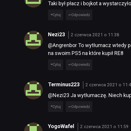
Taki był płacz i bojkot a wystarczył
Cytuj
Odpowiedz
Nezi23
2 czerwca 2021 o 11:38
@Angrenbor To wytłumacz wtedy pro
na swoim PS5 na które kupił RE8
Cytuj
Odpowiedz
Terminus223
2 czerwca 2021 o 11:
@Nezi23 Ja wytłumaczę. Niech kupi p
Cytuj
Odpowiedz
YogoWafel
2 czerwca 2021 o 11:59