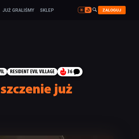

ZALOGUJ
JUŻ GRALIŚMY
SKLEP

IL
RESIDENT EVIL VILLAGE
36
lszczenie już