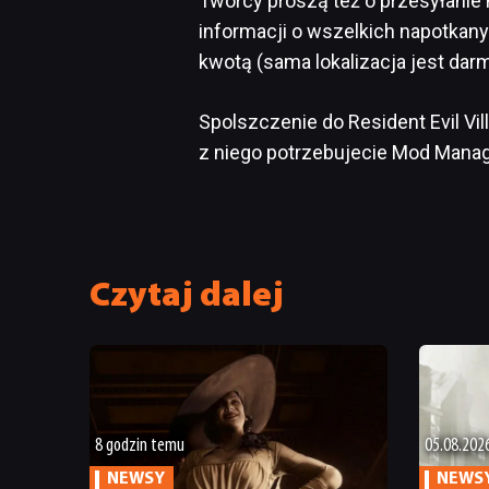
Twórcy proszą też o przesyłanie
informacji o wszelkich napotkany
kwotą (sama lokalizacja jest dar
Spolszczenie do Resident Evil Vi
z niego potrzebujecie Mod Manag
Czytaj dalej
8 godzin temu
05.08.202
NEWSY
NEWS