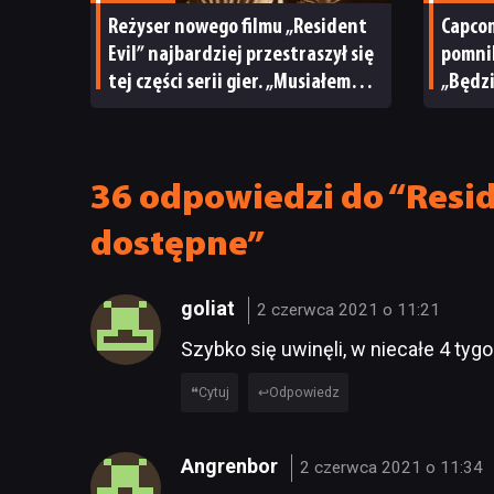
Reżyser nowego filmu „Resident
Capco
Evil” najbardziej przestraszył się
pomnik
tej części serii gier. „Musiałem
„Będzi
przestać grać”
wszys
»Nie d
36 odpowiedzi do “Reside
dostępne”
goliat
2 czerwca 2021 o 11:21
Szybko się uwinęli, w niecałe 4 tygo
Cytuj
Odpowiedz
Angrenbor
2 czerwca 2021 o 11:34