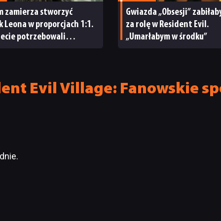
m zamierza stworzyć
Gwiazda „Obsesji” zabiłab
 Leona w proporcjach 1:1.
za rolę w Resident Evil.
ecie potrzebowali
„Umarłabym w środku”
tkich możliwych znaków
otykać!«”
nt Evil Village: Fanowskie sp
dnie.