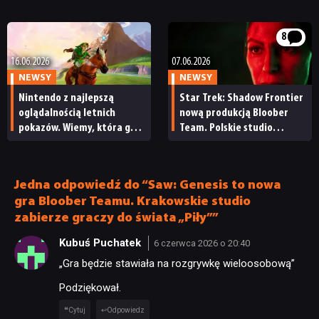
zdecydowanie podkręci
przynosić zyski
tempo rozgrywki
8
16.06.2026
07.06.2026
NEWSY
NEWSY
Nintendo z najlepszą
Star Trek: Shadow Frontier
oglądalnością letnich
nową produkcją Bloober
pokazów. Wiemy, która gra
Team. Polskie studio
zrobiła najwięcej szumu
zaprezentowało swoją
w sieci
kolejną grę
Jedna odpowiedź do “Saw: Genesis to nowa
gra Bloober Teamu. Krakowskie studio
zabierze graczy do świata „Piły””
Kubuś Puchatek
6 czerwca 2026 o 20:40
„Gra będzie stawiała na rozgrywkę wieloosobową”
Podziękował.
Cytuj
Odpowiedz