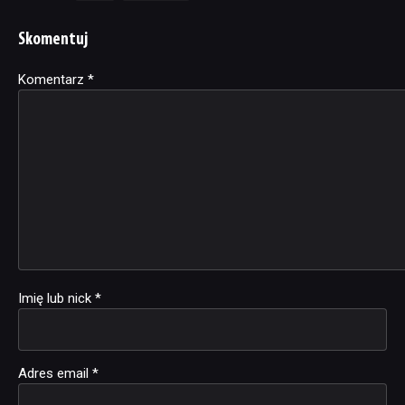
Skomentuj
Komentarz
Alternative:
*
Imię lub nick
*
Adres email
*