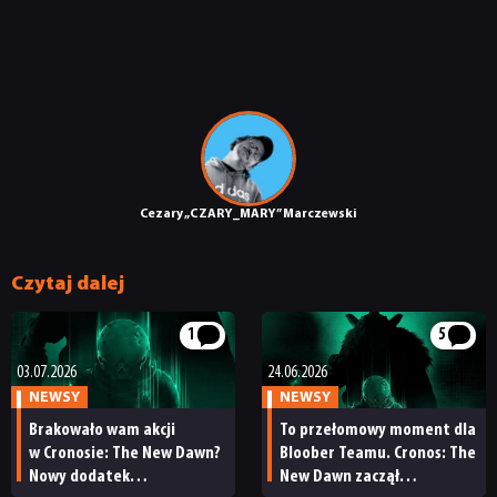
RETRO
TECHNOLOGIE
DYSKUSJE
Cezary „CZARY_MARY” Marczewski
JUŻ GRALIŚMY
Czytaj dalej
SKLEP
1
5
03.07.2026
24.06.2026
NEWSY
NEWSY
Brakowało wam akcji
To przełomowy moment dla
w Cronosie: The New Dawn?
Bloober Teamu. Cronos: The
Nowy dodatek
New Dawn zaczął