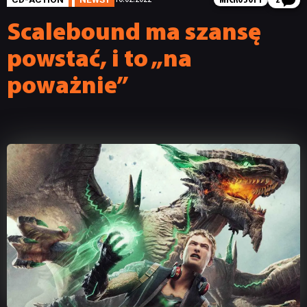
MICROSOFT
2
Scalebound ma szansę
powstać, i to „na
poważnie”