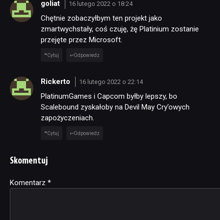
goliat
16 lutego 2022 o 18:24
Chętnie zobaczyłbym ten projekt jako
zmartwychstały, coś czuję, żę Platinium zostanie
przejęte przez Microsoft.
Cytuj
Odpowiedz
Rickerto
16 lutego 2022 o 22:14
PlatinumGames i Capcom byłby lepszy, bo
Scalebound zyskałoby na Devil May Cry’owych
zapożyczeniach.
Cytuj
Odpowiedz
Skomentuj
Komentarz
Alternative:
*