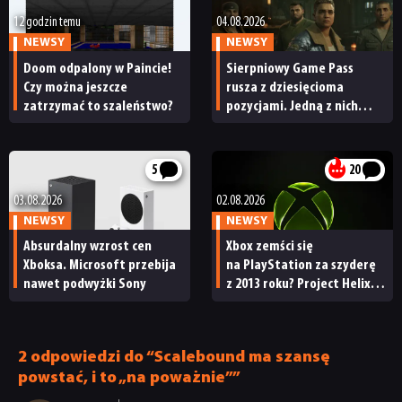
12 godzin temu
04.08.2026
NEWSY
NEWSY
Doom odpalony w Paincie!
Sierpniowy Game Pass
Czy można jeszcze
rusza z dziesięcioma
zatrzymać to szaleństwo?
pozycjami. Jedną z nich
trzeba jednak szybko ograć
5
20
03.08.2026
02.08.2026
NEWSY
NEWSY
Absurdalny wzrost cen
Xbox zemści się
Xboksa. Microsoft przebija
na PlayStation za szyderę
nawet podwyżki Sony
z 2013 roku? Project Helix
podobno może wspierać
płytowe wersje gier
2 odpowiedzi do “Scalebound ma szansę
powstać, i to „na poważnie””