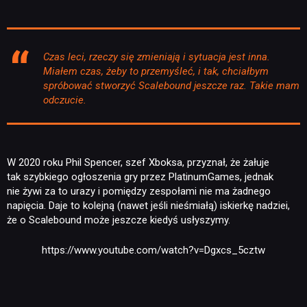
Czas leci, rzeczy się zmieniają i sytuacja jest inna.
Miałem czas, żeby to przemyśleć, i tak, chciałbym
spróbować stworzyć Scalebound jeszcze raz. Takie mam
odczucie.
NEWSY
RECENZJE
W 2020 roku Phil Spencer, szef Xboksa, przyznał, że żałuje
tak szybkiego ogłoszenia gry przez PlatinumGames, jednak
nie żywi za to urazy i pomiędzy zespołami nie ma żadnego
PUBLICYSTYKA
napięcia. Daje to kolejną (nawet jeśli nieśmiałą) iskierkę nadziei,
że o Scalebound może jeszcze kiedyś usłyszymy.
KULTURA
https://www.youtube.com/watch?v=Dgxcs_5cztw
RETRO