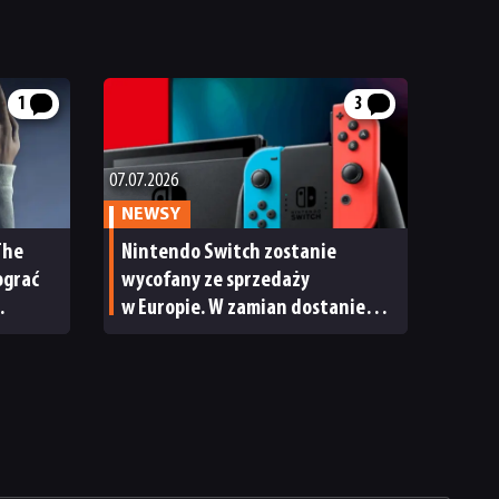
1
3
07.07.2026
NEWSY
The
Nintendo Switch zostanie
ograć
wycofany ze sprzedaży
w Europie. W zamian dostaniemy
„dwójkę” z wymiennymi
bateriami