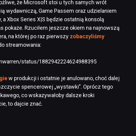
ożliwe, że Microsoft stoi u tych samych wrót
ością wydawniczą, Game Passem oraz udzielaniem
 a Xbox Series X|S będzie ostatnią konsolą
as pokaże. Rzuciłem jeszcze okiem na najnowszą
ra, na której po raz pierwszy
zobaczyliśmy
 do streamowania:
tomwarren/status/1882942224624988395
gie
w produkcji i ostatnie je anulowano, choć dalej
szczycie spencerowej „wystawki”. Oprócz tego
iekawego, co wskazywałoby dalsze kroki
ie, to dajcie znać.