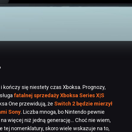
?
i kończy się niestety czas Xboksa. Prognozy,
asługa
fatalnej sprzedaży Xboksa Series X|S
oksa One przewidują, że
Switch 2 będzie mierzył
ami Sony
. Liczba mnoga, bo Nintendo pewnie
 na więcej niż jedną generację… Choć nie wiem,
e tej nomenklatury, skoro wiele wskazuje na to,