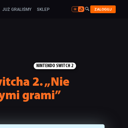

ZALOGUJ
JUŻ GRALIŚMY
SKLEP

NINTENDO SWITCH 2
tcha 2. „Nie
zymi grami”