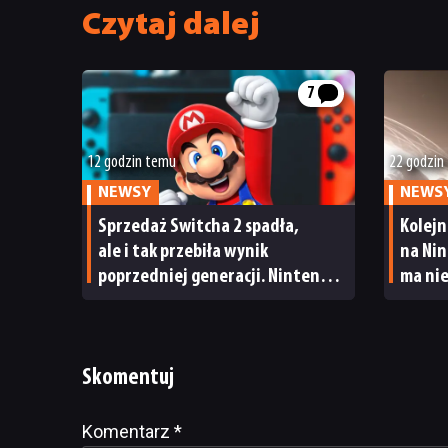
Czytaj dalej
7
12 godzin temu
22 godzin
NEWSY
NEWS
Sprzedaż Switcha 2 spadła,
Kolejn
ale i tak przebiła wynik
na Nin
poprzedniej generacji. Nintendo
ma ni
ma powody do radości
Skomentuj
Komentarz
Alternative:
*