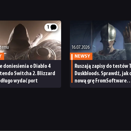
1
 temu
16.07.2026
Y
NEWSY
e doniesienia o Diablo 4
Ruszają zapisy do testów 
tendo Switcha 2. Blizzard
Duskbloods. Sprawdź, jak 
edługo wydać port
nową grę FromSoftware
przed premierą