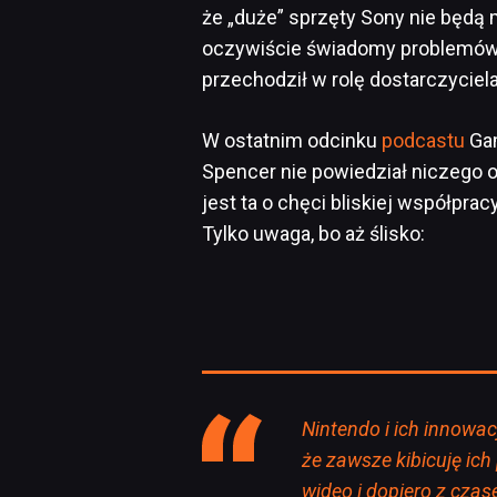
że „duże” sprzęty Sony nie będą 
oczywiście świadomy problemów n
przechodził w rolę dostarczyciela
W ostatnim odcinku
podcastu
Gam
Spencer nie powiedział niczego 
jest ta o chęci bliskiej współprac
Tylko uwaga, bo aż ślisko:
Nintendo i ich innowacj
że zawsze kibicuję ich
wideo i dopiero z cza