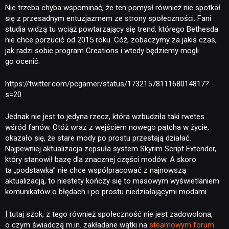
Nie trzeba chyba wspominać, że ten pomysł również nie spotkał
się z przesadnym entuzjazmem ze strony społeczności. Fani
studia widzą tu wciąż powtarzający się trend, którego Bethesda
nie chce porzucić od 2015 roku. Cóż, zobaczymy za jakiś czas,
jak radzi sobie program Creations i wtedy będziemy mogli
go ocenić.
NEWSY
https://twitter.com/pcgamer/status/1732157811168014817?
s=20
RECENZJE
Jednak nie jest to jedyna rzecz, która wzbudziła taki rwetes
wśród fanów. Otóż wraz z wejściem nowego patcha w życie,
okazało się, że stare mody po prostu przestają działać.
PUBLICYSTYKA
Najpewniej aktualizacja zepsuła system Skyrim Script Extender,
który stanowił bazę dla znacznej części modów. A skoro
ta „podstawka” nie chce współpracować z najnowszą
KULTURA
aktualizacją, to niestety kończy się to masowym wyświetlaniem
komunikatów o błędach i po prostu niedziałającymi modami.
RETRO
I tutaj szok, z tego również społeczność nie jest zadowolona,
o czym świadczą m.in. zakładane wątki na
steamowym forum.