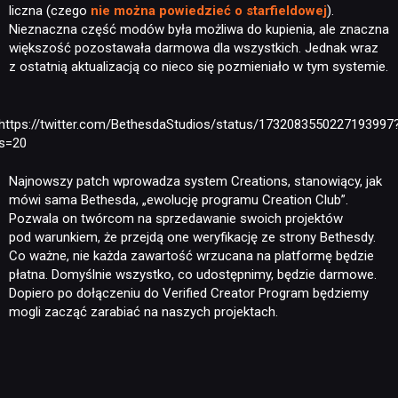
liczna (czego
nie można powiedzieć o starfieldowej
).
Nieznaczna część modów była możliwa do kupienia, ale znaczna
większość pozostawała darmowa dla wszystkich. Jednak wraz
z ostatnią aktualizacją co nieco się pozmieniało w tym systemie.
https://twitter.com/BethesdaStudios/status/1732083550227193997
s=20
Najnowszy patch wprowadza system Creations, stanowiący, jak
mówi sama Bethesda, „ewolucję programu Creation Club”.
Pozwala on twórcom na sprzedawanie swoich projektów
pod warunkiem, że przejdą one weryfikację ze strony Bethesdy.
Co ważne, nie każda zawartość wrzucana na platformę będzie
płatna. Domyślnie wszystko, co udostępnimy, będzie darmowe.
Dopiero po dołączeniu do Verified Creator Program będziemy
mogli zacząć zarabiać na naszych projektach.