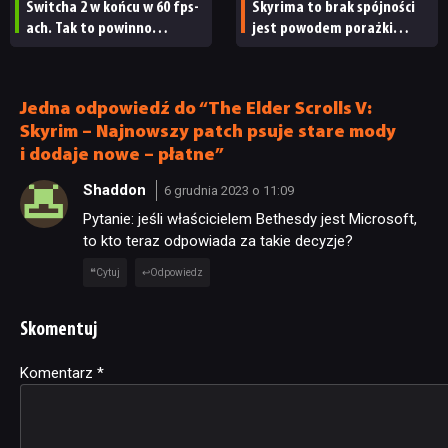
Switcha 2 w końcu w 60 fps-
Skyrima to brak spójności
ach. Tak to powinno
jest powodem porażki
wyglądać od początku
Starfielda. Todd Howard
też jest winny
Jedna odpowiedź do “The Elder Scrolls V:
Skyrim – Najnowszy patch psuje stare mody
i dodaje nowe – płatne”
Shaddon
6 grudnia 2023 o 11:09
Pytanie: jeśli właścicielem Bethesdy jest Microsoft,
to kto teraz odpowiada za takie decyzje?
Cytuj
Odpowiedz
Skomentuj
Komentarz
Alternative:
*