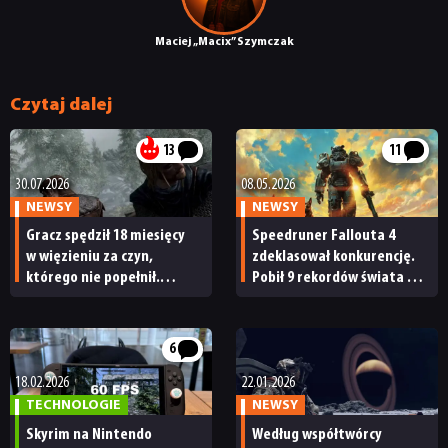
Maciej „Macix” Szymczak
Czytaj dalej
13
11
30.07.2026
08.05.2026
NEWSY
NEWSY
Gracz spędził 18 miesięcy
Speedruner Fallouta 4
w więzieniu za czyn,
zdeklasował konkurencję.
którego nie popełnił.
Pobił 9 rekordów świata w 2
Powodem niedopatrzenie
miesiące
sądu w nicku nawiązującym
do Skyrima
6
18.02.2026
22.01.2026
TECHNOLOGIE
NEWSY
Skyrim na Nintendo
Według współtwórcy