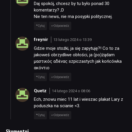
Daj spokój, chcesz by tu było ponad 30
komentarzy? ;D
Nie ten news, nie ma posypki politycznej.
Cytuj
Odpowiedz
freynir
13 lutego 2024 o 13:39
Gdzie moje stożki, ja się zapytuję?! Co to za
jakoweś obrzydliwe obłości, ja (po)żądam
μαστικός αδένας szpiczastych jak końcówka
ακόντιο
Cytuj
Odpowiedz
Quetz
14 lutego 2024 o 08:06
Ech, znowu miec 11 lat i wieszac plakat Lary z
poduszka na scianie <3.
Cytuj
Odpowiedz
Skomentuj