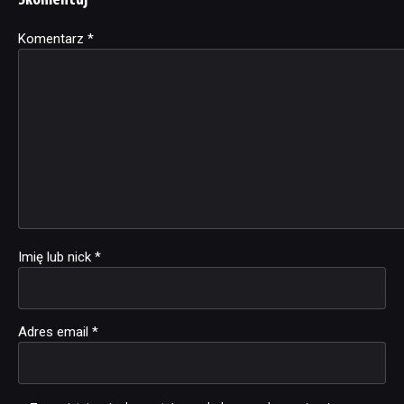
Komentarz
Alternative:
*
Imię lub nick
*
Adres email
*