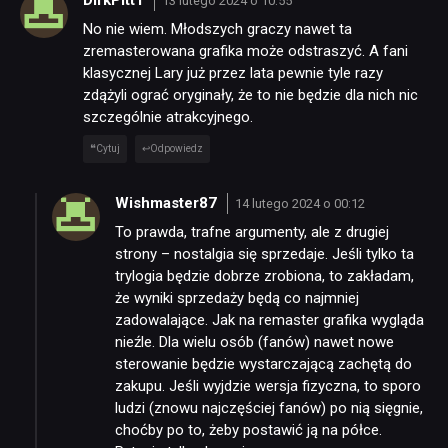
NEWSY
13 lutego 2024 o 10:55
No nie wiem. Młodszych graczy nawet ta
zremasterowana grafika może odstraszyć. A fani
RECENZJE
klasycznej Lary już przez lata pewnie tyle razy
zdążyli ograć oryginały, że to nie będzie dla nich nic
szczególnie atrakcyjnego.
PUBLICYSTYKA
Cytuj
Odpowiedz
KULTURA
Wishmaster87
14 lutego 2024 o 00:12
To prawda, trafne argumenty, ale z drugiej
strony – nostalgia się sprzedaje. Jeśli tylko ta
RETRO
trylogia będzie dobrze zrobiona, to zakładam,
że wyniki sprzedaży będą co najmniej
zadowalające. Jak na remaster grafika wygląda
TECHNOLOGIE
nieźle. Dla wielu osób (fanów) nawet nowe
sterowanie będzie wystarczającą zachętą do
zakupu. Jeśli wyjdzie wersja fizyczna, to sporo
DYSKUSJE
ludzi (znowu najczęściej fanów) po nią sięgnie,
choćby po to, żeby postawić ją na półce.