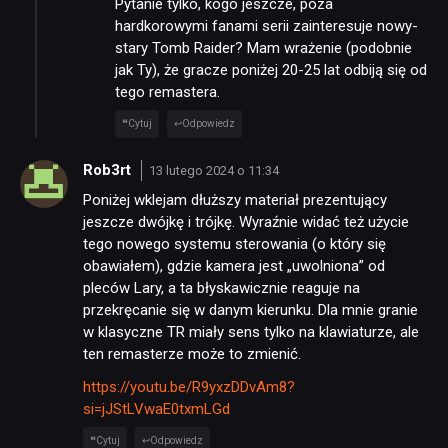
Pytanie tylko, kogo jeszcze, poza
JUŻ GRALIŚMY
hardkorowymi fanami serii zainteresuje nowy-
stary Tomb Raider? Mam wrażenie (podobnie
SKLEP
jak Ty), że gracze poniżej 20-25 lat odbiją się od
tego remastera.
Cytuj
Odpowiedz
Rob3rt
13 lutego 2024 o 11:34
Poniżej wklejam dłuższy materiał prezentujący
jeszcze dwójkę i trójkę. Wyraźnie widać też użycie
tego nowego systemu sterowania (o który się
obawiałem), gdzie kamera jest „uwolniona” od
pleców Lary, a ta błyskawicznie reaguje na
przekręcanie się w danym kierunku. Dla mnie granie
w klasyczne TR miały sens tylko na klawiaturze, ale
ten remasterze może to zmienić.
https://youtu.be/R9yxzDDvAm8?
si=jJStLVwaE0txmLGd
Cytuj
Odpowiedz