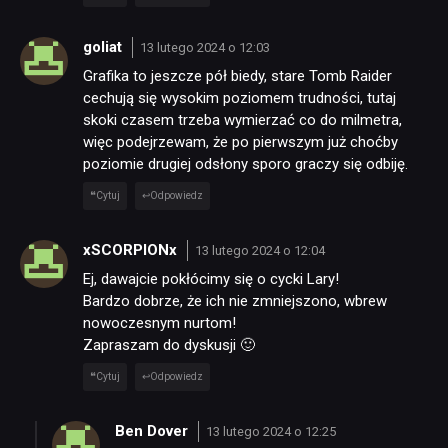
goliat
13 lutego 2024 o 12:03
Grafika to jeszcze pół biedy, stare Tomb Raider
cechują się wysokim poziomem trudności, tutaj
skoki czasem trzeba wymierzać co do milmetra,
więc podejrzewam, że po pierwszym już choćby
poziomie drugiej odsłony sporo graczy się odbiję.
Cytuj
Odpowiedz
xSCORPIONx
13 lutego 2024 o 12:04
Ej, dawajcie pokłócimy się o cycki Lary!
Bardzo dobrze, że ich nie zmniejszono, wbrew
nowoczesnym nurtom!
Zapraszam do dyskusji 🙂
Cytuj
Odpowiedz
Ben Dover
13 lutego 2024 o 12:25