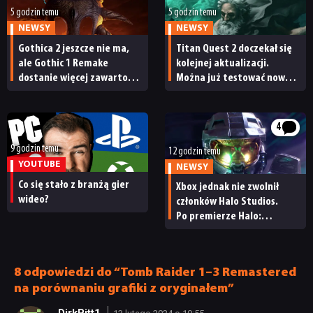
5 godzin temu
5 godzin temu
NEWSY
NEWSY
Gothica 2 jeszcze nie ma,
Titan Quest 2 doczekał się
ale Gothic 1 Remake
kolejnej aktualizacji.
dostanie więcej zawartości.
Można już testować nową
Twórcy zapowiadają
specjalizację oraz system
nadchodzące zmiany
craftingu
4
9 godzin temu
12 godzin temu
YOUTUBE
NEWSY
Co się stało z branżą gier
Xbox jednak nie zwolnił
wideo?
członków Halo Studios.
Po premierze Halo:
Campaign Evolved z pracą
pożegnały się inne osoby
8 odpowiedzi do “Tomb Raider 1–3 Remastered
na porównaniu grafiki z oryginałem”
DirkPitt1