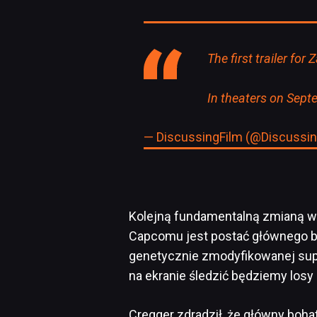
The first trailer fo
In theaters on Sep
— DiscussingFilm (@Discussi
Kolejną fundamentalną zmianą w 
Capcomu jest postać głównego boh
genetycznie zmodyfikowanej sup
na ekranie śledzić będziemy losy
Cregger zdradził, że główny boha