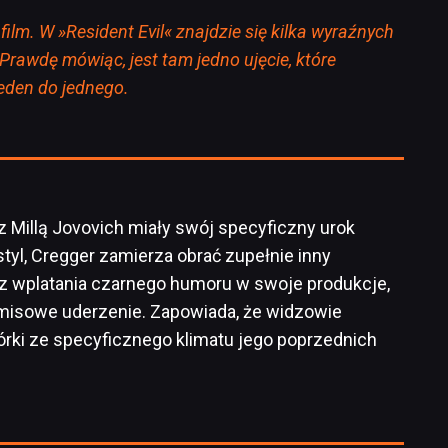
film. W »Resident Evil« znajdzie się kilka wyraźnych
rawdę mówiąc, jest tam jedno ujęcie, które
eden do jednego.
z Millą Jovovich miały swój specyficzny urok
styl, Cregger zamierza obrać zupełnie inny
 z wplatania czarnego humoru w swoje produkcje,
isowe uderzenie. Zapowiada, że widzowie
órki ze specyficznego klimatu jego poprzednich