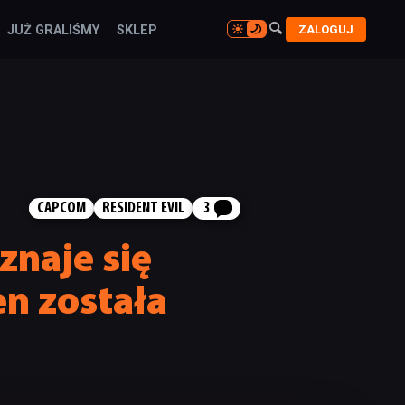

ZALOGUJ
JUŻ GRALIŚMY
SKLEP

CAPCOM
RESIDENT EVIL
3
znaje się
en została