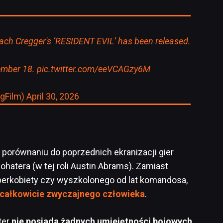
r Zach Cregger's ‘RESIDENT EVIL’ has been released.
tember 18.
pic.twitter.com/eeVCAGzy6M
ngFilm)
April 30, 2026
porównaniu do poprzednich ekranizacji gier
atera (w tej roli Austin Abrams). Zamiast
erkobiety czy wyszkolonego od lat komandosa,
całkowicie zwyczajnego człowieka
.
ter
nie posiada żadnych umiejętności bojowych