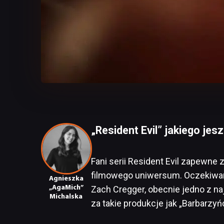
„Resident Evil” jakiego jes
Fani serii Resident Evil zapewne 
filmowego uniwersum. Oczekiwani
Agnieszka
„AgaMich”
Zach Cregger, obecnie jedno z na
Michalska
za takie produkcje jak „Barbarzyńc