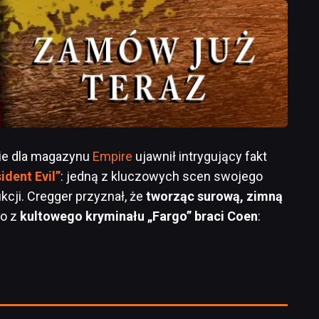
ie dla magazynu
Empire
ujawnił intrygujący fakt
ident Evil”
: jedną z kluczowych scen swojego
kcji. Cregger przyznał, że
tworząc surową, zimną
to z
kultowego kryminału „Fargo” braci Coen
: