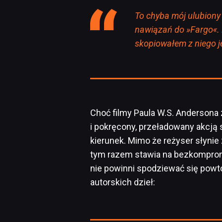
To chyba mój ulubiony 
nawiązań do »Fargo«. P
skopiowałem z niego j
Choć filmy Paula W.S. Andersona 
i pokręcony, przeładowany akcją 
kierunek. Mimo że reżyser słynie
tym razem stawia na bezkomprom
nie powinni spodziewać się powt
autorskich dzieł: