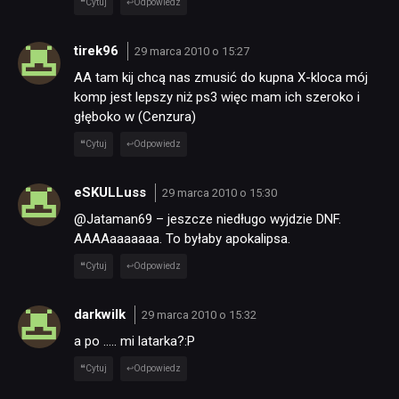
Cytuj
Odpowiedz
tirek96
29 marca 2010 o 15:27
AA tam kij chcą nas zmusić do kupna X-kloca mój
komp jest lepszy niż ps3 więc mam ich szeroko i
głęboko w (Cenzura)
Cytuj
Odpowiedz
eSKULLuss
29 marca 2010 o 15:30
@Jataman69 – jeszcze niedługo wyjdzie DNF.
AAAAaaaaaaa. To byłaby apokalipsa.
Cytuj
Odpowiedz
darkwilk
29 marca 2010 o 15:32
a po ….. mi latarka?:P
Cytuj
Odpowiedz