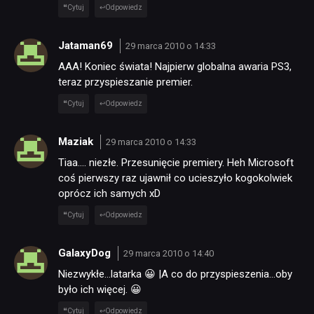
Cytuj
Odpowiedz
Jataman69
29 marca 2010 o 14:33
AAA! Koniec świata! Najpierw globalna awaria PS3,
teraz przyspieszanie premier.
Cytuj
Odpowiedz
Maziak
29 marca 2010 o 14:33
Tiaa…. niezłe. Przesunięcie premiery. Heh Microsoft
coś pierwszy raz ujawnił co ucieszyło kogokolwiek
oprócz ich samych xD
Cytuj
Odpowiedz
GalaxyDog
29 marca 2010 o 14:40
NEWSY
Niezwykłe…latarka 😀 |A co do przyspieszenia…oby
było ich więcej. 😀
RECENZJE
Cytuj
Odpowiedz