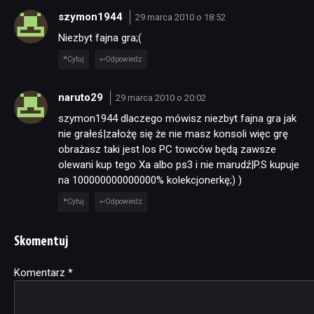
szymon1944
29 marca 2010 o 18:52
Niezbyt fajna gra;(
Cytuj
Odpowiedz
naruto29
29 marca 2010 o 20:02
szymon1944 dlaczego mówisz niezbyt fajna gra jak
nie grałeś|założę się że nie masz konsoli więc grę
obrażasz taki jest los PC towców będą zawsze
olewani kup tego Xa albo ps3 i nie marudź|P.S kupuje
na 100000000000000% kolekcjonerkę;) )
Cytuj
Odpowiedz
Skomentuj
Komentarz
Alternative:
*