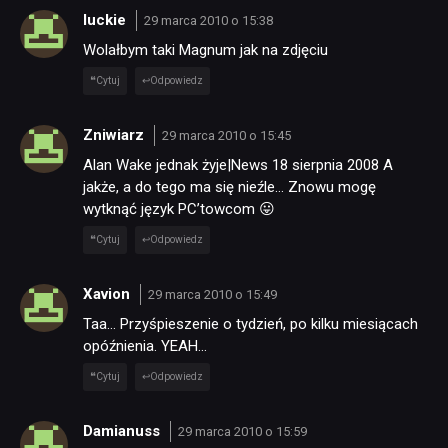
luckie
29 marca 2010 o 15:38
Wolałbym taki Magnum jak na zdjęciu
Cytuj
Odpowiedz
Zniwiarz
29 marca 2010 o 15:45
Alan Wake jednak żyje|News 18 sierpnia 2008 A
jakże, a do tego ma się nieźle… Znowu mogę
wytknąć język PC’towcom 😛
Cytuj
Odpowiedz
Xavion
29 marca 2010 o 15:49
Taa… Przyśpieszenie o tydzień, po kilku miesiącach
opóźnienia. YEAH…
Cytuj
Odpowiedz
Damianuss
29 marca 2010 o 15:59