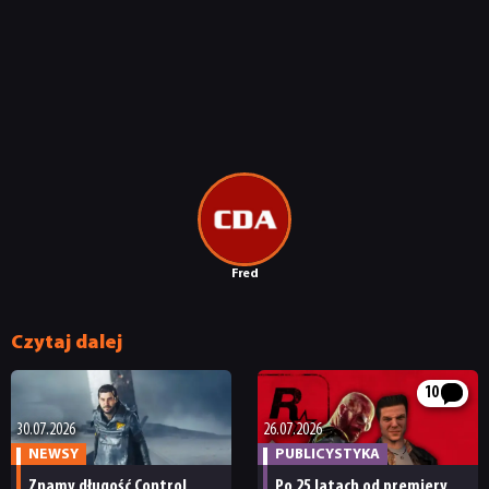
Fred
Czytaj dalej
10
30.07.2026
26.07.2026
NEWSY
PUBLICYSTYKA
Znamy długość Control
Po 25 latach od premiery