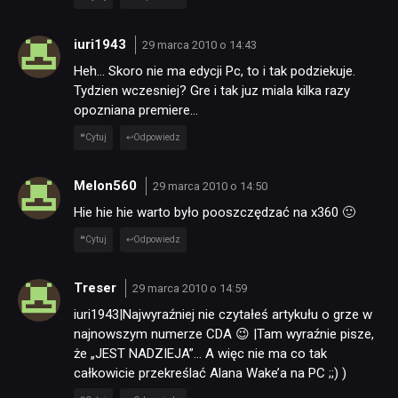
iuri1943
29 marca 2010 o 14:43
PUBLICYSTYKA
Heh… Skoro nie ma edycji Pc, to i tak podziekuje.
Tydzien wczesniej? Gre i tak juz miala kilka razy
KULTURA
opozniana premiere…
Cytuj
Odpowiedz
RETRO
Melon560
29 marca 2010 o 14:50
Hie hie hie warto było pooszczędzać na x360 🙂
TECHNOLOGIE
Cytuj
Odpowiedz
DYSKUSJE
Treser
29 marca 2010 o 14:59
iuri1943|Najwyraźniej nie czytałeś artykułu o grze w
najnowszym numerze CDA 😉 |Tam wyraźnie pisze,
JUŻ GRALIŚMY
że „JEST NADZIEJA”… A więc nie ma co tak
całkowicie przekreślać Alana Wake’a na PC ;;) )
SKLEP