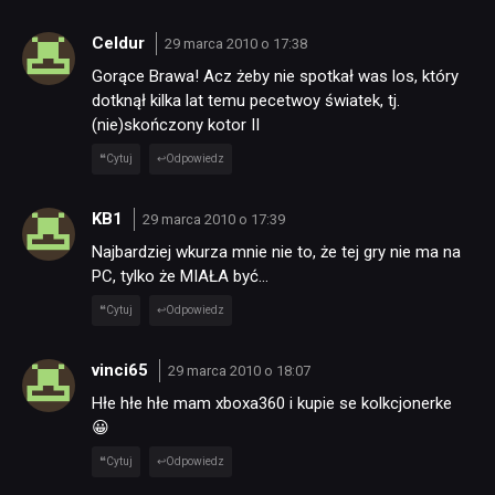
Celdur
29 marca 2010 o 17:38
Gorące Brawa! Acz żeby nie spotkał was los, który
dotknął kilka lat temu pecetwoy światek, tj.
(nie)skończony kotor II
Cytuj
Odpowiedz
KB1
29 marca 2010 o 17:39
Najbardziej wkurza mnie nie to, że tej gry nie ma na
PC, tylko że MIAŁA być…
Cytuj
Odpowiedz
vinci65
29 marca 2010 o 18:07
Hłe hłe hłe mam xboxa360 i kupie se kolkcjonerke
😀
Cytuj
Odpowiedz