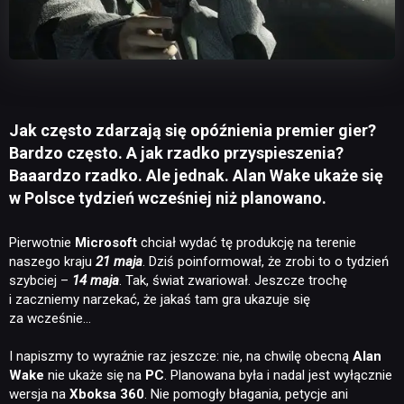
Jak często zdarzają się opóźnienia premier gier?
Bardzo często. A jak rzadko przyspieszenia?
Baaardzo rzadko. Ale jednak. Alan Wake ukaże się
w Polsce tydzień wcześniej niż planowano.
Pierwotnie
Microsoft
chciał wydać tę produkcję na terenie
naszego kraju
21 maja
. Dziś poinformował, że zrobi to o tydzień
szybciej –
14 maja
. Tak, świat zwariował. Jeszcze trochę
i zaczniemy narzekać, że jakaś tam gra ukazuje się
za wcześnie…
I napiszmy to wyraźnie raz jeszcze: nie, na chwilę obecną
Alan
Wake
nie ukaże się na
PC
. Planowana była i nadal jest wyłącznie
wersja na
Xboksa 360
. Nie pomogły błagania, petycje ani