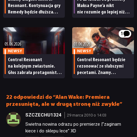
Resonant. Kontynuacja gry
Maksa Payne’a nikt
Remedy będzie dłuższa
nie rozumie go lepiej niż
od pierwszej części
Remedy – nawet Rockstar
1
05.06.2026
03.06.2026
NEWSY
NEWSY
Control Resonant
Control Resonant będzie
na kolejnym zwiastunie.
rezonować ze słabszymi
Głos zabrała protagonistka
pecetami. Znamy
„jedynki”
wymagania sprzętowe
nowej gry Remedy
22 odpowiedzi do “Alan Wake: Premiera
przesunięta, ale w drugą stronę niż zwykle”
SZCZECHU1324
29 marca 2010 o 14:03
Swietna nowina odrazu po premierze |”zaginam
kiece i do sklepu lece” XD