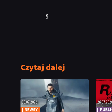
§
Czytaj dalej
30.07.2026
26.07.202
NEWSY
PUBL