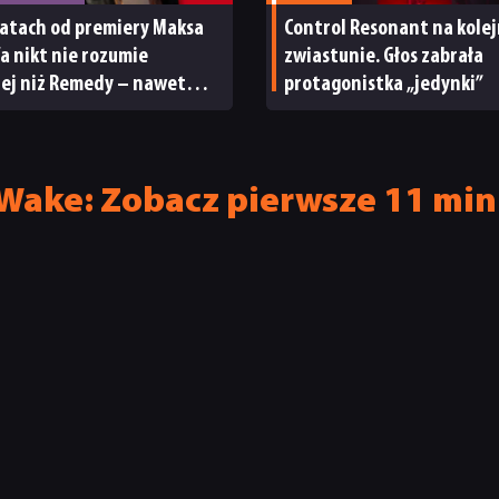
latach od premiery Maksa
Control Resonant na kole
a nikt nie rozumie
zwiastunie. Głos zabrała
iej niż Remedy – nawet
protagonistka „jedynki”
tar
 Wake: Zobacz pierwsze 11 mi