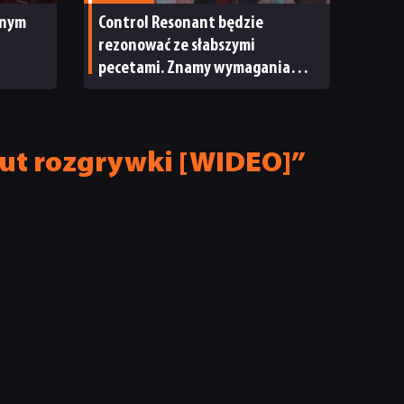
jnym
Control Resonant będzie
rezonować ze słabszymi
pecetami. Znamy wymagania
sprzętowe nowej gry Remedy
nut rozgrywki [WIDEO]”