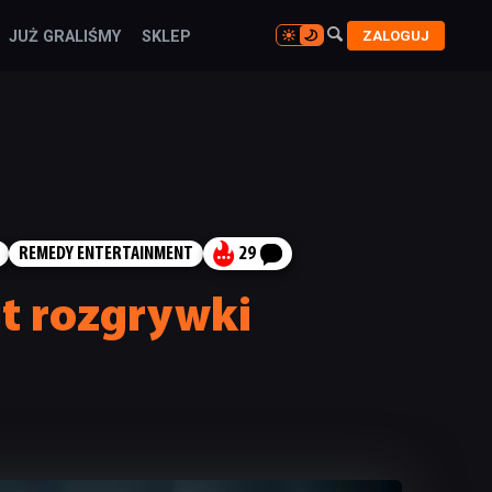

ZALOGUJ
JUŻ GRALIŚMY
SKLEP

REMEDY ENTERTAINMENT
29
t rozgrywki