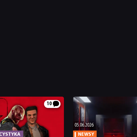
10
6
05.06.2026
ICYSTYKA
NEWSY