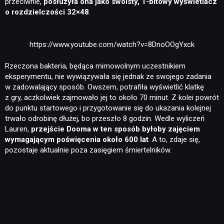
przeciwnie,
posłużyła ona jako swoisty, 1-bitowy wyświetlacz
o rozdzielczości 32×48
.
https://www.youtube.com/watch?v=8DnoOOgYxck
Rzeczona bakteria, będąca mimowolnym uczestnikiem
NEWSY
eksperymentu, nie wywiązywała się jednak ze swojego zadania
w zadowalający sposób. Owszem, potrafiła wyświetlić klatkę
z gry, aczkolwiek zajmowało jej to około 70 minut. Z kolei powrót
RECENZJE
do punktu startowego i przygotowanie się do ukazania kolejnej
trwało odrobinę dłużej, bo przeszło 8 godzin. Wedle wyliczeń
Lauren,
przejście Dooma w ten sposób byłoby zajęciem
PUBLICYSTYKA
wymagającym poświęcenia około 600 lat
. A to, zdaje się,
pozostaje aktualnie poza zasięgiem śmiertelników.
KULTURA
RETRO