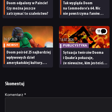
Doom odpalony w Paincie!
Tak wygląda Doom
Czy można jeszcze
na Commodore’a 64. Nic
zatrzymać to szaleństwo?
nie powstrzyma fanów
przed stworzeniem
kolejnych portów gry
11
16.07.2026
14.07.2026
NEWSY
PUBLICYSTYKA
Doom pośród 25 najbardziej
Sytuacja twórców Dooma
wpływowych dzieł
i Quake’a pokazuje,
amerykańskiej kultury.
że nieważne, kim jesteście
Washington Post
– korpo i tak Was zje
opublikował listę na 250.
rocznicę powstania USA
Skomentuj
Komentarz
Alternative:
*