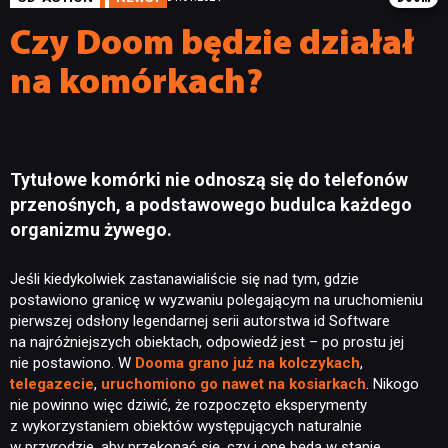
Czy Doom będzie działał
na komórkach?
Tytułowe komórki nie odnoszą się do telefonów
przenośnych, a podstawowego budulca każdego
organizmu żywego.
Jeśli kiedykolwiek zastanawialiście się nad tym, gdzie
postawiono granicę w wyzwaniu polegającym na uruchomieniu
pierwszej odsłony legendarnej serii autorstwa id Software
na najróżniejszych obiektach, odpowiedź jest – po prostu jej
nie postawiono. W
Dooma grano już na kolczykach
,
telegazecie
,
uruchomiono go nawet na kosiarkach
. Nikogo
nie powinno więc dziwić, że rozpoczęto eksperymenty
z wykorzystaniem obiektów występujących naturalnie
w przyrodzie, aby przekonać się, czy i one będą w stanie