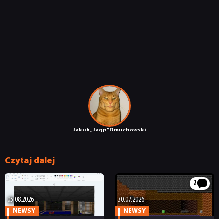
TECHNOLOGIE
DYSKUSJE
JUŻ GRALIŚMY
SKLEP
Jakub „Jaqp” Dmuchowski
Czytaj dalej
2
05.08.2026
30.07.2026
NEWSY
NEWSY