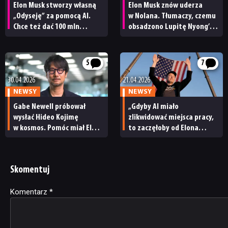
Elon Musk stworzy własną
Elon Musk znów uderza
„Odyseję” za pomocą AI.
w Nolana. Tłumaczy, czemu
Chce też dać 100 mln
obsadzono Lupitę Nyong’o
dolarów Melowi Gibsonowi
w roli Heleny
na nakręcenie
„historycznie wiernej”
5
7
adaptacji
30.04.2026
21.04.2026
NEWSY
NEWSY
Gabe Newell próbował
„Gdyby AI miało
wysłać Hideo Kojimę
zlikwidować miejsca pracy,
w kosmos. Pomóc miał Elon
to zaczęłoby od Elona
Musk
Muska”. Szef Take-Two
publicznie wbija szpilę
słynnemu miliarderowi
Skomentuj
Komentarz
Alternative:
*