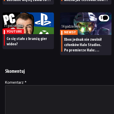
Twórcy zapowiadają
specjalizację oraz system
nadchodzące zmiany
craftingu
5
11 godzin temu
14 godzin temu
YOUTUBE
NEWSY
Co się stało z branżą gier
Xbox jednak nie zwolnił
wideo?
członków Halo Studios.
Po premierze Halo:
Campaign Evolved z pracą
pożegnały się inne osoby
Skomentuj
Komentarz
Alternative:
*