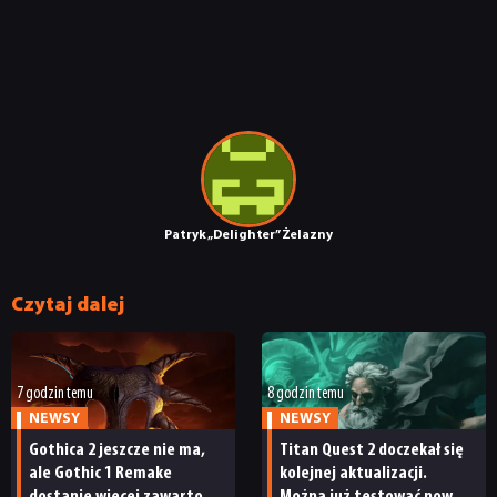
DYSKUSJE
JUŻ GRALIŚMY
SKLEP
Patryk „Delighter” Żelazny
Czytaj dalej
7 godzin temu
8 godzin temu
NEWSY
NEWSY
Gothica 2 jeszcze nie ma,
Titan Quest 2 doczekał się
ale Gothic 1 Remake
kolejnej aktualizacji.
dostanie więcej zawartości.
Można już testować nową