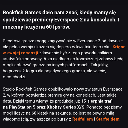
Rockfish Games dało nam znać, kiedy mamy się
spodziewać premiery Everspace 2 na konsolach. I
możemy liczyć na 60 fps-ów.
Pecetowi gracze mogą zagrywać się w Everspace 2 od dawna –
ale pełna wersja ukazała się dopiero w kwietniu tego roku.
Krigor
w swojej recenzji
zdawał się być z tego powodu całkiem
usatysfakcjonowany. A za niedługo do kosmicznej zabawy będą
mogli dołączyć gracze na innych platformach. Tak jakby,
bo przecież to gra dla pojedynczego gracza, ale wiecie,
o co chodzi.
Studio Rockfish Games opublikowało nowy zwiastun Everspace
2, w którym potwierdza premirę gry na konsolach. Jest także
data. Dzięki temu wiemy, że produkcja już
15 sierpnia trafi
na PlayStation 5 oraz Xboksy Series X/S
. Ponadto będziemy
mogli liczyć na 60 klatek na sekundę, co jest na pewno miłą
wiadomością, zwłaszcza po burzy z
Redfallem
i
Starfieldem
.