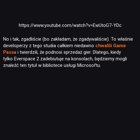
https://www.youtube.com/watch?v=EwUtoG7-YDc
NEWSY
No i tak, zgadliście (bo zakładam, że zgadywaliście). To właśnie
developerzy z tego studia całkiem niedawno
chwalili Game
Passa
i twierdzili, że podnosi sprzedaż gier. Dlatego, kiedy
RECENZJE
tylko Everspace 2 zadebiutuje na konsolach, będziemy mogli
znaleźć ten tytuł w bibliotece usługi Microsoftu.
PUBLICYSTYKA
KULTURA
RETRO
TECHNOLOGIE