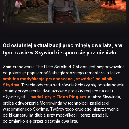
Od ostatniej aktualizacji prac minęły dwa lata, a w
tym czasie w Skywindzie sporo się pozmieniało.
Zainteresowanie The Elder Scrolls 4: Oblivion jest niepodważalne,
co pokazuje popularność ubiegłorocznego remastera, a także
ambitna modyfikacja przenosząca „czwórkę” na silnik
Skyrima
. Trzecia odsłona serii również cieszy się popularnością
i mamy przynajmniej dwa aktywne projekty mające na celu
ożywić tytuł –
mariaż gry z Elden Ringiem
, a także Skywinda,
próbę odtworzenia Morrowinda w technologii zasilającej
wspomnianego Skyrima. Twórcy tego drugiego nieprzerwanie
od kilkunastu lat dłubią przy modyfikacji i teraz zdradzili,
co zmieniło się przez ostatnie dwa lata.