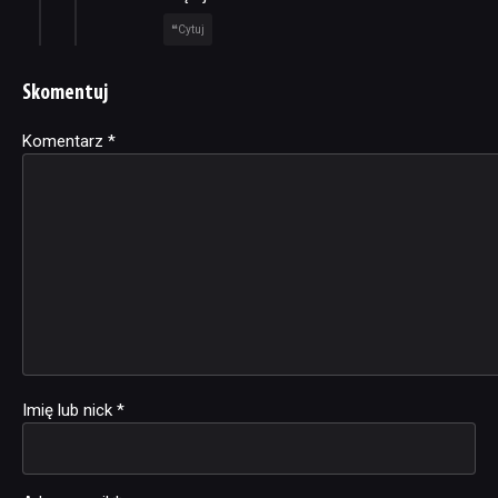
Cytuj
Skomentuj
Komentarz
Alternative:
*
Imię lub nick
*