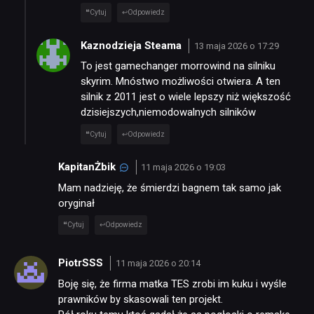
Cytuj
Odpowiedz
Kaznodzieja Steama
13 maja 2026 o 17:29
To jest gamechanger morrowind na silniku
skyrim. Mnóstwo możliwości otwiera. A ten
silnik z 2011 jest o wiele lepszy niż większość
dzisiejszych,niemodowalnych silników
Cytuj
Odpowiedz
KapitanŻbik
11 maja 2026 o 19:03
Mam nadzieję, że śmierdzi bagnem tak samo jak
oryginał
Cytuj
Odpowiedz
PiotrSSS
11 maja 2026 o 20:14
Boję się, że firma matka TES zrobi im kuku i wyśle
prawników by skasowali ten projekt.