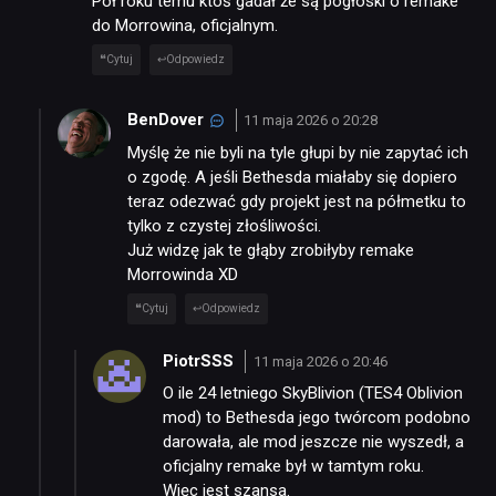
Pół roku temu ktoś gadał że są pogłoski o remake
do Morrowina, oficjalnym.
Cytuj
Odpowiedz
BenDover
11 maja 2026 o 20:28
Myślę że nie byli na tyle głupi by nie zapytać ich
o zgodę. A jeśli Bethesda miałaby się dopiero
teraz odezwać gdy projekt jest na półmetku to
tylko z czystej złośliwości.
Już widzę jak te głąby zrobiłyby remake
Morrowinda XD
Cytuj
Odpowiedz
PiotrSSS
11 maja 2026 o 20:46
O ile 24 letniego SkyBlivion (TES4 Oblivion
mod) to Bethesda jego twórcom podobno
darowała, ale mod jeszcze nie wyszedł, a
oficjalny remake był w tamtym roku.
Więc jest szansa.