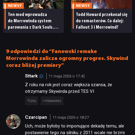
NEWSY
NEWSY
JUŻ GRALIŚMY
Ten mod wprowadza
Todd Howard przekonał się
do Morrowinda system
do remasterów. Co dalej:
parowania z Dark Souls.
Fallout 3 i Morrowind?
SKLEP
W sam raz, by umilić sobie
oczekiwanie na The Elder
Scrolls 6
9 odpowiedzi do “Fanowski remake
Morrowinda zalicza ogromny progres. Skywind
coraz bliżej premiery”
Sttark
11 maja 2026 o 17:42
Z roku na rok jest coraz większa szansa, że
otrzymamy Skywinda przed TES VI
Cytuj
Odpowiedz
Czarcipan
11 maja 2026 o 18:27
Uch, może byłoby to imponujące dekadę temu, ale
postawienie tego na silniku z 2011 wcale nie brzmi