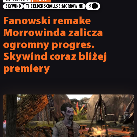
SKYWIND
THE ELDER SCROLLS 3: MORROWIND
9
Fanowski remake
Morrowinda zalicza
ogromny progres.
Skywind coraz bliżej
premiery