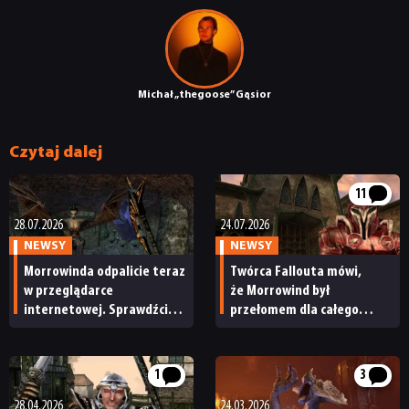
NEWSY
Michał „thegoose” Gąsior
RECENZJE
Czytaj dalej
PUBLICYSTYKA
11
KULTURA
28.07.2026
24.07.2026
NEWSY
NEWSY
Morrowinda odpalicie teraz
Twórca Fallouta mówi,
RETRO
w przeglądarce
że Morrowind był
internetowej. Sprawdźcie
przełomem dla całego
niezwykły projekt fana The
gatunku RPG. „Byłem
TECHNOLOGIE
Elder Scrolls
oszołomiony, kiedy
zadebiutował”
1
3
DYSKUSJE
28.04.2026
24.03.2026