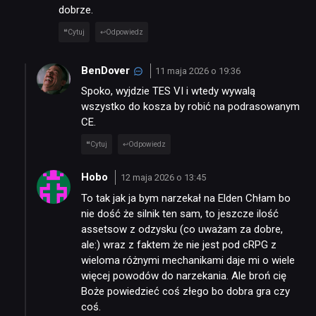
dobrze.
Cytuj
Odpowiedz
BenDover
11 maja 2026 o 19:36
Spoko, wyjdzie TES VI i wtedy wywalą
wszystko do kosza by robić na podrasowanym
CE.
Cytuj
Odpowiedz
Hobo
12 maja 2026 o 13:45
To tak jak ja bym narzekał na Elden Chłam bo
nie dość że silnik ten sam, to jeszcze ilość
assetsow z odzysku (co uważam za dobre,
ale:) wraz z faktem że nie jest pod cRPG z
wieloma różnymi mechanikami daje mi o wiele
więcej powodów do narzekania. Ale broń cię
Boże powiedzieć coś złego bo dobra gra czy
coś.