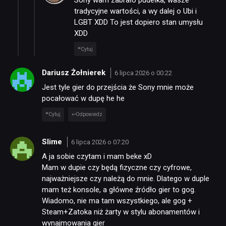
tradycyjne wartości, a wy dalej o Ubi i
LGBT XDD To jest dopiero stan umysłu
XDD
Cytuj
Dariusz Żołnierek
6 lipca 2026 o 00:22
Jest tyle gier do przejścia że Sony mnie może
pocałować w dupę he he
Cytuj
Odpowiedz
Slime
6 lipca 2026 o 07:20
A ja sobie czytam i mam beke xD
Mam w dupie czy będą fizyczne czy cyfrowe,
najważniejsze czy należą do mnie. Dlatego w duple
mam też konsole, a główne źródło gier to gog.
Wiadomo, nie ma tam wszystkiego, ale gog +
Steam+Zatoka niż żarty w stylu abonamentów i
wynajmowania gier