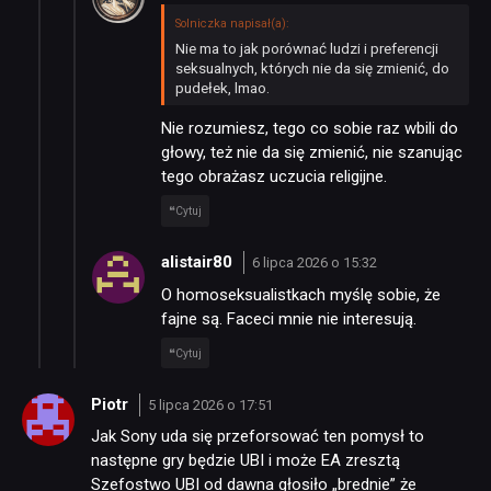
Solniczka napisał(a):
Nie ma to jak porównać ludzi i preferencji
seksualnych, których nie da się zmienić, do
pudełek, lmao.
Nie rozumiesz, tego co sobie raz wbili do
głowy, też nie da się zmienić, nie szanując
tego obrażasz uczucia religijne.
Cytuj
alistair80
6 lipca 2026 o 15:32
O homoseksualistkach myślę sobie, że
fajne są. Faceci mnie nie interesują.
Cytuj
Piotr
5 lipca 2026 o 17:51
Jak Sony uda się przeforsować ten pomysł to
następne gry będzie UBI i może EA zresztą
Szefostwo UBI od dawna głosiło „brednie” że