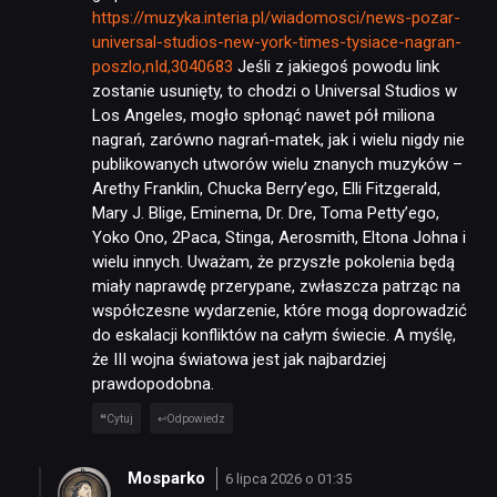
https://muzyka.interia.pl/wiadomosci/news-pozar-
universal-studios-new-york-times-tysiace-nagran-
poszlo,nId,3040683
Jeśli z jakiegoś powodu link
zostanie usunięty, to chodzi o Universal Studios w
Los Angeles, mogło spłonąć nawet pół miliona
nagrań, zarówno nagrań-matek, jak i wielu nigdy nie
publikowanych utworów wielu znanych muzyków –
Arethy Franklin, Chucka Berry’ego, Elli Fitzgerald,
Mary J. Blige, Eminema, Dr. Dre, Toma Petty’ego,
Yoko Ono, 2Paca, Stinga, Aerosmith, Eltona Johna i
wielu innych. Uważam, że przyszłe pokolenia będą
miały naprawdę przerypane, zwłaszcza patrząc na
współczesne wydarzenie, które mogą doprowadzić
do eskalacji konfliktów na całym świecie. A myślę,
że III wojna światowa jest jak najbardziej
prawdopodobna.
Cytuj
Odpowiedz
Mosparko
6 lipca 2026 o 01:35