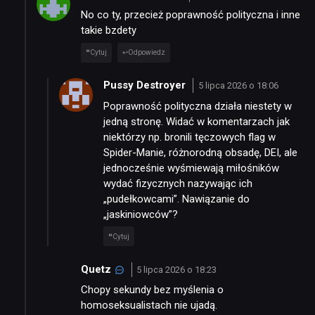
No co ty, przecież poprawność polityczna i inne
takie bzdety
Cytuj
Odpowiedz
Pussy Destroyer
5 lipca 2026 o 18:06
Poprawność polityczna działa niestety w
jedną stronę. Widać w komentarzach jak
niektórzy np. bronili tęczowych flag w
Spider-Manie, różnorodną obsadę, DEI, ale
jednocześnie wyśmiewają miłośników
wydać fizycznych nazywając ich
„pudełkowcami”. Nawiązanie do
„jaskiniowców”?
Cytuj
Quetz
5 lipca 2026 o 18:23
Chopy sekundy bez myślenia o
homoseksualistach nie ujadą.