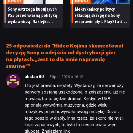
NEWSY
NEWSY
Sony ostrzega kupujących
Meksykańscy politycy
PS5 przed własną polityką
składają skargę na Sony
wydawniczą. Naklejka
w sprawie płyt. PlayStation
na pudełku kończy dyskusję
będzie mieć problem?
25 odpowiedzi do “Hideo Kojima skomentował
decyzję Sony o odejściu od dystrybucji gier
na płytach. „Jest to dla mnie naprawdę
smutne””
alistair80
5 lipca 2026 o 16:12
I to jest prawda, niestety. Wystarczy, że serwer czy
serwery zostaną uszkodzone, o zniszczeniu już nie
mówiąc, bo to będzie dramat. Kiedyś w USA
spłonęła wytwórnia muzyczna, gdzie wielu
muzyków przechowywało swoją muzykę. Dużo z
tego poszło w diabły. Inna rzecz, że skoro nie mieli
kopii zapasowych, to była to niesamowita więc
głupota. Znalazłem link: