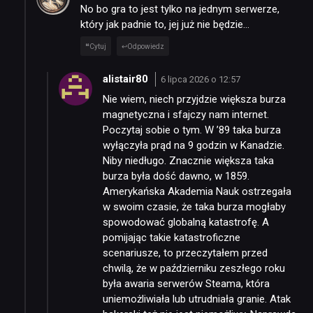
No bo gra to jest tylko na jednym serwerze,
który jak padnie to, jej już nie będzie…
Cytuj
Odpowiedz
alistair80
6 lipca 2026 o 12:57
Nie wiem, niech przyjdzie większa burza
magnetyczna i sfajczy nam internet.
Poczytaj sobie o tym. W ’89 taka burza
wyłączyła prąd na 9 godzin w Kanadzie.
Niby niedługo. Znacznie większa taka
burza była dość dawno, w 1859.
Amerykańska Akademia Nauk ostrzegała
w swoim czasie, że taka burza mogłaby
spowodować globalną katastrofę. A
pomijając takie katastroficzne
scenariusze, to przeczytałem przed
chwilą, że w październiku zeszłego roku
była awaria serwerów Steama, która
uniemożliwiała lub utrudniała granie. Atak