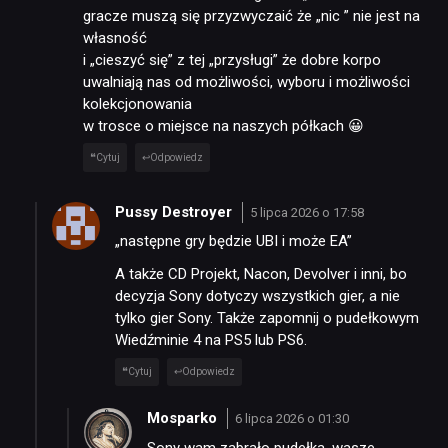
gracze muszą się przyzwyczaić że „nic ” nie jest na
własność
i „cieszyć się” z tej „przysługi” że dobre korpo
uwalniają nas od możliwości, wyboru i możliwości
kolekcjonowania
w trosce o miejsce na naszych półkach 😀
Cytuj
Odpowiedz
Pussy Destroyer
5 lipca 2026 o 17:58
„następne gry będzie UBI i może EA”
A także CD Projekt, Nacon, Devolver i inni, bo
decyzja Sony dotyczy wszystkich gier, a nie
tylko gier Sony. Także zapomnij o pudełkowym
Wiedźminie 4 na PS5 lub PS6.
Cytuj
Odpowiedz
Mosparko
6 lipca 2026 o 01:30
Sony wam zabrało pudełka, wasze