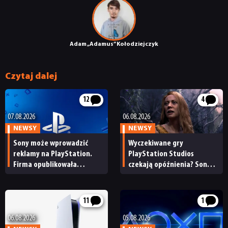
Adam „Adamus” Kołodziejczyk
Czytaj dalej
12
4
07.08.2026
06.08.2026
NEWSY
NEWSY
Sony może wprowadzić
Wyczekiwane gry
reklamy na PlayStation.
PlayStation Studios
Firma opublikowała
czekają opóźnienia? Sony
niepokojące oferty pracy
przyznaje, że plany
wydawnicze na bieżący rok
podatkowy uległy zmianie
11
1
06.08.2026
05.08.2026