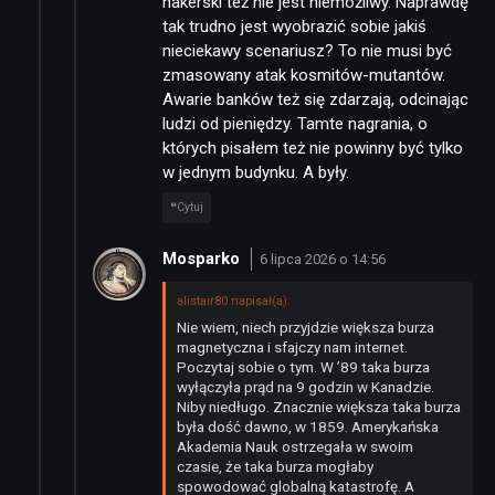
hakerski też nie jest niemożliwy. Naprawdę
tak trudno jest wyobrazić sobie jakiś
nieciekawy scenariusz? To nie musi być
zmasowany atak kosmitów-mutantów.
Awarie banków też się zdarzają, odcinając
ludzi od pieniędzy. Tamte nagrania, o
których pisałem też nie powinny być tylko
w jednym budynku. A były.
Cytuj
Mosparko
6 lipca 2026 o 14:56
alistair80 napisał(a):
Nie wiem, niech przyjdzie większa burza
magnetyczna i sfajczy nam internet.
Poczytaj sobie o tym. W ’89 taka burza
NEWSY
wyłączyła prąd na 9 godzin w Kanadzie.
Niby niedługo. Znacznie większa taka burza
była dość dawno, w 1859. Amerykańska
Akademia Nauk ostrzegała w swoim
RECENZJE
czasie, że taka burza mogłaby
spowodować globalną katastrofę. A