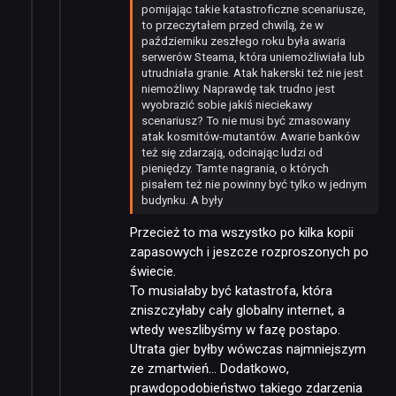
pomijając takie katastroficzne scenariusze,
PUBLICYSTYKA
to przeczytałem przed chwilą, że w
październiku zeszłego roku była awaria
serwerów Steama, która uniemożliwiała lub
utrudniała granie. Atak hakerski też nie jest
KULTURA
niemożliwy. Naprawdę tak trudno jest
wyobrazić sobie jakiś nieciekawy
scenariusz? To nie musi być zmasowany
RETRO
atak kosmitów-mutantów. Awarie banków
też się zdarzają, odcinając ludzi od
pieniędzy. Tamte nagrania, o których
pisałem też nie powinny być tylko w jednym
TECHNOLOGIE
budynku. A były
Przecież to ma wszystko po kilka kopii
DYSKUSJE
zapasowych i jeszcze rozproszonych po
świecie.
To musiałaby być katastrofa, która
JUŻ GRALIŚMY
zniszczyłaby cały globalny internet, a
wtedy weszlibyśmy w fazę postapo.
Utrata gier byłby wówczas najmniejszym
SKLEP
ze zmartwień… Dodatkowo,
prawdopodobieństwo takiego zdarzenia