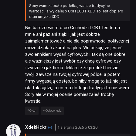
Sony wam zabrało pudełka, wasze tradycyjne
wartości, a wy dalej o Ubi i LGBT XDD To jest dopiero
stan umysłu XDD
Nie bardzo wiem o co Ci chodzi LGBT ten tema
mnie ani paż ani ziębi i jak jest dobrze
zaimplementować a nie dla poprawności politycznej
może działać akurat na plus. Wnioskuję że jesteś
zwolennikiem wydań cyfrowych i tak są one dobre
ale ważniejszy jest wybór czy chcę cyfrowo czy
fizycznie i jak firma deklaruje że produkt będzie
twój=zawsze na twojej cyfrowej półce, a potem
firmy wygasają dostęp, bo niby mogą to już nie jest
ok. Tak sądzę, a co ma do tego tradycja to nie wiem.
Sory ale w mojej ocenie pomieszałeś trochę
kwestie.
Cytuj
Odpowiedz
XdekHckr
1 sierpnia 2026 o 03:20