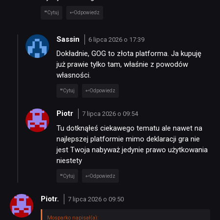
Cytuj
Odpowiedz
Sassin
6 lipca 2026 o 17:39
Dokładnie, GOG to złota platforma. Ja kupuję
już prawie tylko tam, właśnie z powodów
własności.
Cytuj
Odpowiedz
Piotr
7 lipca 2026 o 09:54
Tu dotknąłeś ciekawego tematu ale nawet na
najlepszej platformie mimo deklaracji gra nie
jest Twoja nabyważ jedynie prawo użytkowania
niestety
Cytuj
Odpowiedz
Piotr.
7 lipca 2026 o 09:50
Mosparko napisał(a):