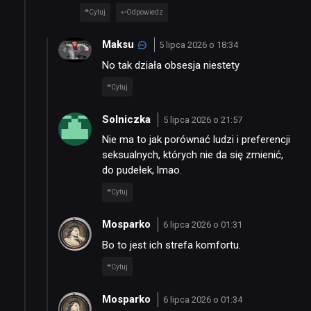
Cytuj
Odpowiedz
Maksu
5 lipca 2026 o 18:34
No tak działa obsesja niestety
Cytuj
Solniczka
5 lipca 2026 o 21:57
Nie ma to jak porównać ludzi i preferencji
seksualnych, których nie da się zmienić,
do pudełek, lmao.
Cytuj
Mosparko
6 lipca 2026 o 01:31
Bo to jest ich strefa komfortu.
Cytuj
Mosparko
6 lipca 2026 o 01:34