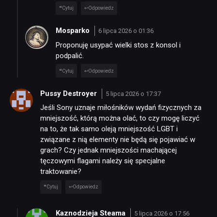
Cytuj
Odpowiedz
Mosparko
6 lipca 2026 o 01:36
Proponuję usypać wielki stos z konsol i
podpalić.
Cytuj
Odpowiedz
Pussy Destroyer
5 lipca 2026 o 17:37
Jeśli Sony uznaje miłośników wydań fizycznych za
mniejszość, którą można olać, to czy mogę liczyć
na to, że tak samo oleją mniejszość LGBT i
związane z nią elementy nie będą się pojawiać w
grach? Czy jednak mniejszości machającej
tęczowymi flagami należy się specjalne
traktowanie?
Cytuj
Odpowiedz
Kaznodzieja Steama
5 lipca 2026 o 17:56