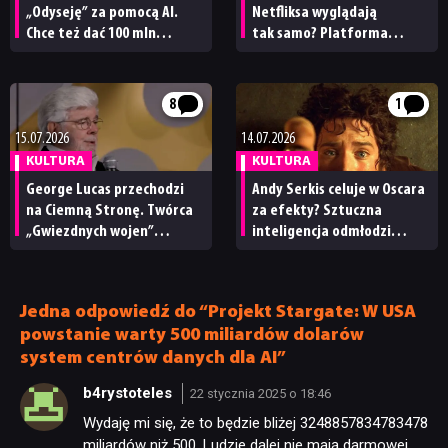
„Odyseję” za pomocą AI.
Netfliksa wyglądają
Chce też dać 100 mln
tak samo? Platforma
dolarów Melowi Gibsonowi
przyznała, ile jej tytułów
na nakręcenie
powstało z pomocą AI
„historycznie wiernej”
8
1
adaptacji
15.07.2026
14.07.2026
KULTURA
KULTURA
George Lucas przechodzi
Andy Serkis celuje w Oscara
na Ciemną Stronę. Twórca
za efekty? Sztuczna
„Gwiezdnych wojen”
inteligencja odmłodzi
nazywa AI „przyszłością
bohaterów w nowym
kina”
„Władcy pierścieni”
Jedna odpowiedź do “Projekt Stargate: W USA
powstanie warty 500 miliardów dolarów
system centrów danych dla AI”
b4rystoteles
22 stycznia 2025 o 18:46
Wydaję mi się, że to będzie bliżej 3248857834783478
miliardów niż 500. Ludzie dalej nie mają darmowej