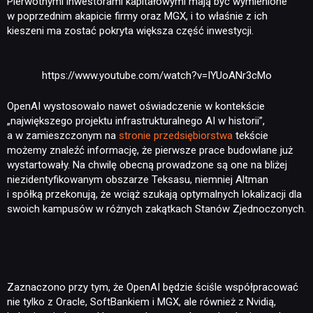
Pierwotnymi inwestorami kapitałowymi mają być wymienione
w poprzednim akapicie firmy oraz MGX, i to właśnie z ich
kieszeni ma zostać pokryta większa część inwestycji.
https://www.youtube.com/watch?v=IYUoANr3cMo
OpenAI wystosowało nawet oświadczenie w kontekście
„największego projektu infrastrukturalnego AI w historii”,
a w zamieszczonym na
stronie przedsiębiorstwa
tekście
możemy znaleźć informację, że pierwsze prace budowlane już
wystartowały. Na chwilę obecną prowadzone są one na bliżej
niezidentyfikowanym obszarze Teksasu, niemniej Altman
i spółką przekonują, że wciąż szukają optymalnych lokalizacji dla
swoich kampusów w różnych zakątkach Stanów Zjednoczonych.
Zaznaczono przy tym, że OpenAI będzie ściśle współpracować
nie tylko z Oracle, SoftBankiem i MGX, ale również z Nvidią,