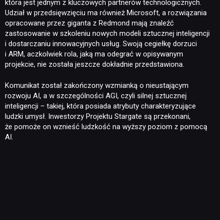
która jest jednym z kluczowych partnerów technologicznych.
Udział w przedsięwzięciu ma również Microsoft, a rozwiązania
NEWSY
opracowane przez giganta z Redmond mają znaleźć
zastosowanie w szkoleniu nowych modeli sztucznej inteligencji
i dostarczaniu innowacyjnych usług. Swoją cegiełkę dorzuci
RECENZJE
i ARM, aczkolwiek rola, jaką ma odegrać w opisywanym
projekcie, nie została jeszcze dokładnie przedstawiona.
PUBLICYSTYKA
Komunikat został zakończony wzmianką o nieustającym
rozwoju AI, a w szczególności AGI, czyli silnej sztucznej
inteligencji – takiej, która posiada atrybuty charakteryzujące
KULTURA
ludzki umysł. Inwestorzy Projektu Stargate są przekonani,
że pomoże on wznieść ludzkość na wyższy poziom z pomocą
AI.
RETRO
TECHNOLOGIE
DYSKUSJE