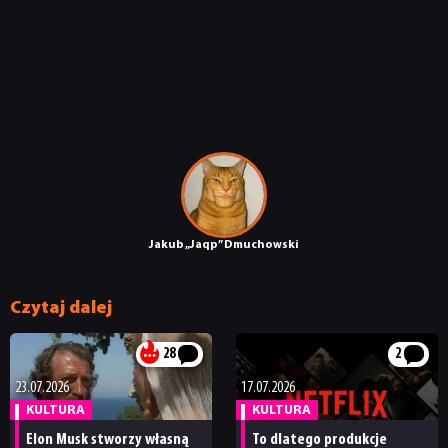
JUŻ GRALIŚMY
SKLEP
Jakub „Jaqp” Dmuchowski
Czytaj dalej
28
2
23.07.2026
17.07.2026
KULTURA
KULTURA
Elon Musk stworzy własną
To dlatego produkcje