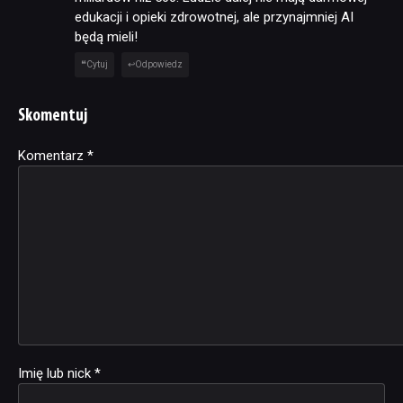
edukacji i opieki zdrowotnej, ale przynajmniej AI
będą mieli!
Cytuj
Odpowiedz
Skomentuj
Komentarz
Alternative:
*
Imię lub nick
*