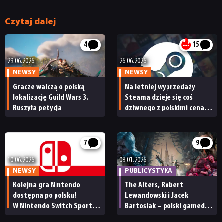
JUŻ GRALIŚMY
Czytaj dalej
4
15
SKLEP
29.06.2026
26.06.2026
NEWSY
NEWSY
Gracze walczą o polską
Na letniej wyprzedaży
lokalizację Guild Wars 3.
Steama dzieje się coś
Ruszyła petycja
dziwnego z polskimi cenami
gier. Akcja #PolishOurPrices
zwraca uwagę na problem
7
9
10.06.2026
08.01.2026
NEWSY
PUBLICYSTYKA
Kolejna gra Nintendo
The Alters, Robert
dostępna po polsku!
Lewandowski i Jacek
W Nintendo Switch Sports
Bartosiak – polski gamedev
Resort zagracie
w 2025 roku to pasmo