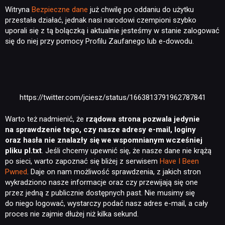
Witryna
Bezpieczne dane
już chwilę po oddaniu do użytku
przestała działać, jednak nasi narodowi czempioni szybko
uporali się z tą bolączką i aktualnie jesteśmy w stanie zalogować
się do niej przy pomocy Profilu Zaufanego lub e-dowodu.
https://twitter.com/jciesz/status/1663813791962787841
Warto też nadmienić, że
rządowa strona pozwala jedynie
na sprawdzenie tego, czy nasze adresy e-mail, loginy
oraz hasła nie znalazły się we wspomnianym wcześniej
pliku pl.txt
. Jeśli chcemy upewnić się, że nasze dane nie krążą
po sieci, warto zapoznać się bliżej z serwisem
Have I Been
Pwned
. Daje on nam możliwość sprawdzenia, z jakich stron
wykradziono nasze informacje oraz czy przewijają się one
przez jedną z publicznie dostępnych past. Nie musimy się
do niego logować, wystarczy podać nasz adres e-mail, a cały
proces nie zajmie dłużej niż kilka sekund.