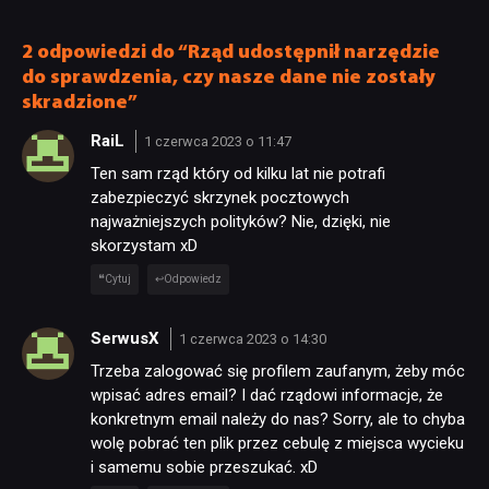
w rodzimym języku
sukcesów, porażek
i kuriozów
2 odpowiedzi do “Rząd udostępnił narzędzie
do sprawdzenia, czy nasze dane nie zostały
skradzione”
RaiL
1 czerwca 2023 o 11:47
Ten sam rząd który od kilku lat nie potrafi
zabezpieczyć skrzynek pocztowych
najważniejszych polityków? Nie, dzięki, nie
skorzystam xD
Cytuj
Odpowiedz
SerwusX
1 czerwca 2023 o 14:30
Trzeba zalogować się profilem zaufanym, żeby móc
wpisać adres email? I dać rządowi informacje, że
konkretnym email należy do nas? Sorry, ale to chyba
wolę pobrać ten plik przez cebulę z miejsca wycieku
i samemu sobie przeszukać. xD