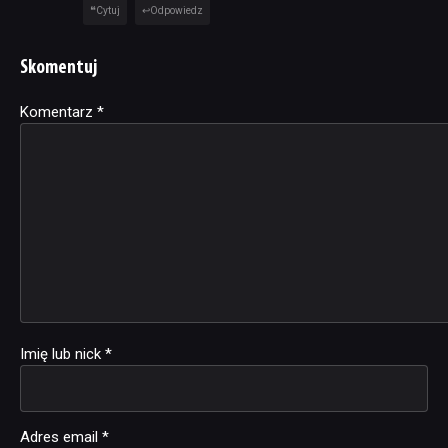
Cytuj
Odpowiedz
Skomentuj
Komentarz
Alternative:
*
Imię lub nick
*
Adres email
*