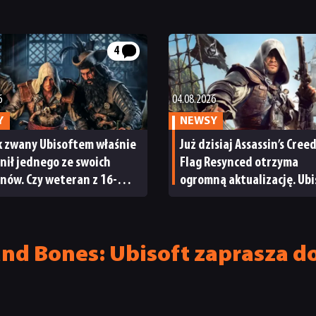
4
6
04.08.2026
Y
NEWSY
k zwany Ubisoftem właśnie
Już dzisiaj Assassin’s Cree
ił jednego ze swoich
Flag Resynced otrzyma
nów. Czy weteran z 16-
ogromną aktualizację. Ubi
m stażem wyznaczy nowy
obiecuje, że to dopiero p
la marki Assassin’s Creed?
zmian i poprawek
and Bones: Ubisoft zaprasza d