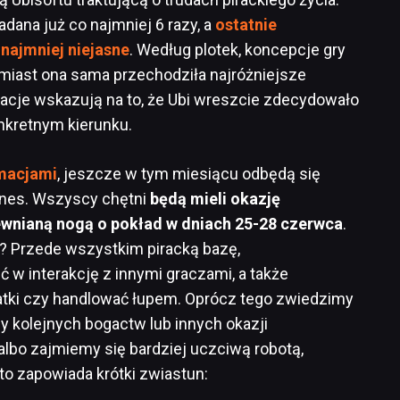
ładana już co najmniej 6 razy, a
ostatnie
 najmniej niejasne
. Według plotek, koncepcje gry
omiast ona sama przechodziła najróżniejsze
acje wskazują na to, że Ubi wreszcie zdecydowało
onkretnym kierunku.
macjami
, jeszcze w tym miesiącu odbędą się
ones. Wszyscy chętni
będą mieli okazję
ewnianą nogą o pokład w dniach 25-28 czerwca
.
? Przede wszystkim piracką bazę,
 w interakcję z innymi graczami, a także
atki czy handlować łupem. Oprócz tego zwiedzimy
y kolejnych bogactw lub innych okazji
albo zajmiemy się bardziej uczciwą robotą,
to zapowiada krótki zwiastun: