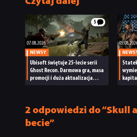
Czytaj dalej
5
07.08.2026
05.08.202
NEWSY
NEWS
Ubisoft świętuje 25-lecie serii
State
Ghost Recon. Darmowa gra, masa
wymien
promocji i duża aktualizacja
kapita
Wildlands
letni
kurs d
2 odpowiedzi do “Skull 
becie”