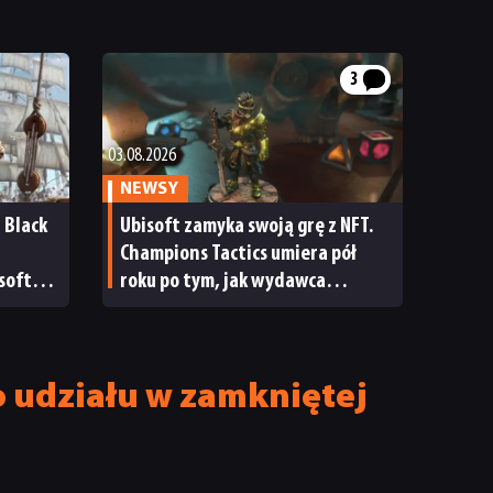
3
03.08.2026
NEWSY
d Black
Ubisoft zamyka swoją grę z NFT.
Champions Tactics umiera pół
soft
roku po tym, jak wydawca
oczątek
próbował je ratować dość
radykalną metodą
o udziału w zamkniętej