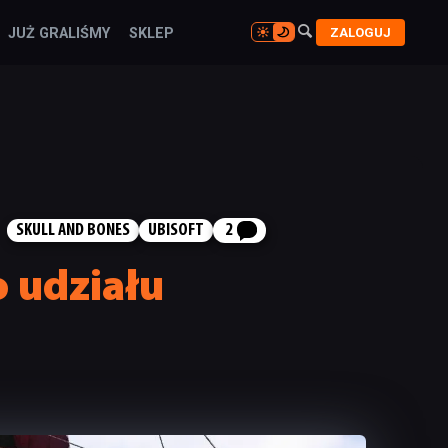

ZALOGUJ
JUŻ GRALIŚMY
SKLEP

SKULL AND BONES
UBISOFT
2
o udziału