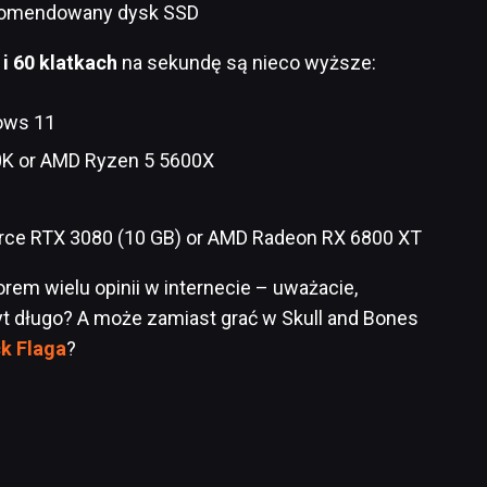
ekomendowany dysk SSD
i 60 klatkach
na sekundę są nieco wyższe:
ows 11
00K or AMD Ryzen 5 5600X
orce RTX 3080 (10 GB) or AMD Radeon RX 6800 XT
rem wielu opinii w internecie – uważacie,
yt długo? A może zamiast grać w Skull and Bones
k Flaga
?