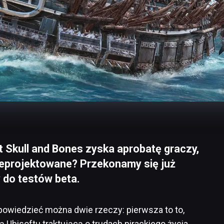
t Skull and Bones zyska aprobatę graczy,
eprojektowane? Przekonamy się już
y do testów beta.
 powiedzieć można dwie rzeczy: pierwsza to to,
 Ubisoftu traktującą o trudach pirackiego życia.