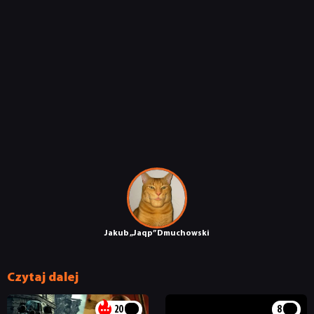
DYSKUSJE
JUŻ GRALIŚMY
SKLEP
Jakub „Jaqp” Dmuchowski
Czytaj dalej
20
8