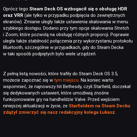
Oprócz tego
Steam Deck OS wzbogacił się o obsługę HDR
oraz VRR
(ale tylko w przypadku podpięcia do zewnętrznych
ekranów). Zmianie uległy także ustawienia skalowania w menu
szybkiego dostępu. Dodano przy tym opcje skalowania Stretch
NEWSY
i Zoom, które pozwolą na obsługę różnych proporcji. Poprawie
uległa także stabilność połączenia przy wykorzystaniu protokołu
Bluetooth, szczególnie w przypadkach, gdy do Steam Decka
RECENZJE
w taki sposób podpiętych było wiele urządzeń.
PUBLICYSTYKA
Z pełną listą nowości, które trafiły do Steam Deck OS 3.5,
możecie zapoznać się w
tym miejscu
. Na koniec warto
wspomnieć, że najnowszy hit Bethesdy, czyli Starfield, doczekał
KULTURA
się dedykowanych ustawień, które umożliwią znośne
funkcjonowanie gry na handheldzie Valve. Przed wejściem
niniejszej aktualizacji w życie, ze
Starfieldem na Steam Decku
RETRO
zdążył zmierzyć się nasz redakcyjny kolega Łukasz
.
TECHNOLOGIE