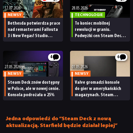
17.07.2026
28.05.2026
NEWSY
TECHNOLOGIE
Bethesda potwierdza prace
To koniec mobilnej
nad remasterami Fallouta
rewolucji w graniu.
3 i New Vegas! Studio
Podwyżki cen Steam Decka
odniosło się też do The
zamykają pewną erę
Elder Scrolls 6 i ujawniło
[FELIETON]
masę planów na przyszłość
4
6
27.05.2026
01.05.2026
NEWSY
NEWSY
Steam Deck znów dostępny
Valve gromadzi konsole
w Polsce, ale w nowej cenie.
do gier w amerykańskich
Konsola podrożała o 25%
magazynach. Steam
Machine może być tuż
za rogiem
Jedna odpowiedź do “Steam Deck z nową
aktualizacją. Starfield będzie działał lepiej”