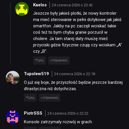
DYSKUSJE
Kaelos
24 czerwca 2026 o 23:42
Jeszcze były jakieś plotki, że nowy kontroler
ma mieć sterowanie w pełni dotykowe jak jakiś
JUŻ GRALIŚMY
smartfon. Jakby na pc zaczęli wciskać takie
coś też to bym chyba granie porzucił w
cholere. Ja tam starej daty muszę mieć
SKLEP
przyciski gdzie fizycznie czuję czy wciskam „A”
czy „B”.
Cytuj
Odpowiedz
Tupolew519
24 czerwca 2026 o 22:18
O już się boje, że przyszłość będzie jeszcze bardziej
dtrastyczna niż dotychczas.
Cytuj
Odpowiedz
PiotrSSS
24 czerwca 2026 o 22:22
Konsole zatrzymały rozwój w grach.