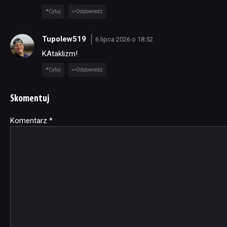
Cytuj
Odpowiedz
Tupolew519
6 lipca 2026 o 18:52
KAtaklizm!
Cytuj
Odpowiedz
Skomentuj
Komentarz
Alternative:
*