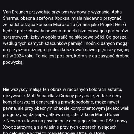
Van Dreunen przywołuje przy tym wymowne wyznanie. Asha
Sharma, obecna szefowa Xboksa, miała niedawno przyznać,
że nadchodząca konsola Microsoftu (znana jako Projekt Helix)
będzie potrzebowała nowego modelu biznesowego i partnerów
sprzętowych, żeby w ogóle trafić na sklepowe półki. Co gorsza,
według tych samych szacunków pamięć i nośniki danych mogą
do przyszłorocznego grudnia kosztować nawet pięć razy więcej
niż w 2024 roku. To nie jest poziom, który się da zasypać drobną
podwyżką.
Nie wszyscy malują ten obraz w radosnych kolorach asfaltu,
oczywiście. Mat Piscatella z Circany przyznaje, że takie ceny
konsol przyszłej generacji są prawdopodobne, może nawet
pewna, ale przy obecnym chaosie komponentowym jakiekolwiek
prognozy są dzisiaj wyjątkowo mgliste. Z kolei Manu Rosier
z Newzoo stawia na psychologię cen: jego zdaniem PS6 i nowy
Xbox zatrzymają się właśnie przy tych czterech tysiącach,
bo celowanie wyżej to marketingowy strzał w stopę.