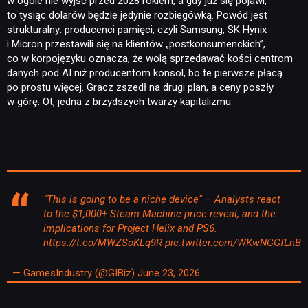
w ogóle nie wyjść przed 2028 rokiem, a gdy już się pojawi,
to tysiąc dolarów będzie jedynie rozbiegówką. Powód jest
strukturalny: producenci pamięci, czyli Samsung, SK Hynix
i Micron przestawili się na klientów „postkonsumenckich”,
co w korpojęzyku oznacza, że wolą sprzedawać kości centrom
danych pod AI niż producentom konsol, bo te pierwsze płacą
po prostu więcej. Gracz zszedł na drugi plan, a ceny poszły
w górę. Ot, jedna z brzydszych twarzy kapitalizmu.
"This is going to be a niche device" – Analysts react
to the $1,000+ Steam Machine price reveal, and the
implications for Project Helix and PS6.
https://t.co/MWZSoKLq9R
pic.twitter.com/WKwNGGfLnB
— GamesIndustry (@GIBiz)
June 23, 2026