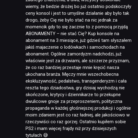
wiemy, że bedzie drożej bo już ostatnio podskoczyły
ceny konsol i jest to umyślne działanie aby było tak
drogo, żeby Cię nie było stać na nic jednak za
momencik gdy to się zacznie to z pomocą przyjdą
ABONAMENTY – nie stać Cię? Kup konsole na
abonament na 3 miesiące, już gdzieś tam słyszałem
jakiś majaczenie o lodówkach i samochodach na
abonament. Ogólnie zamordyzm nadchodzi, już
właściwie jest za drzwiami, ale szczerze przyznam,
że co raz bardziej przestaje mnie kręcić nasza
ukochana branża. Męczy mnie wszechobecna
ekskluzywność, pedalstwo, transgenderyzm i cała
reszta tego dziadostwa, gry dzisiaj wychodzą nie
skończone, krytycy i dziennikarze to przekupne
dwulicowe gnoje za przeproszeniem, polityczna
propaganda w każdej głośniejszej produkcji i ogólnie
moim zdaniem jest co raz ładniej, ale jakościowo w
rzeczywiści co raz gorzej. Ostatnio kupiłem sobie
PS2 i mam więcej frajdy niż przy dzisiejszych
tytułach 😅