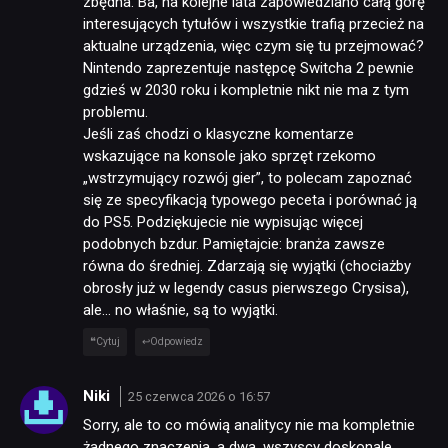
zbędna. Ba, na kolejne lata zapowiedziano całą górę
interesujących tytułów i wszystkie trafią przecież na
aktualne urządzenia, więc czym się tu przejmować?
Nintendo zaprezentuje następcę Switcha 2 pewnie
gdzieś w 2030 roku i kompletnie nikt nie ma z tym
problemu.
Jeśli zaś chodzi o klasyczne komentarze
wskazujące na konsole jako sprzęt rzekomo
„wstrzymujący rozwój gier”, to polecam zapoznać
się ze specyfikacją typowego peceta i porównać ją
do PS5. Podziękujecie nie wypisując więcej
podobnych bzdur. Pamiętajcie: branża zawsze
równa do średniej. Zdarzają się wyjątki (chociażby
obrosły już w legendy casus pierwszego Crysisa),
ale… no właśnie, są to wyjątki.
Cytuj
Odpowiedz
Niki
25 czerwca 2026 o 16:57
Sorry, ale to co mówią analitycy nie ma kompletnie
żadnego znaczenia, a dwa, wszyscy doskonale