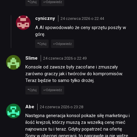
Cytuj
Odpowiedz
cyniczny
24 czerwca 2026 o 22:44
A AI spowodowało że ceny sprzętu poszły w
górę.
Cytuj
Odpowiedz
Slime
24 czerwca 2026 o 22:49
Konsole od zawsze były zacofane i zmuszały
zarówno graczy jak i twórców do kompromisów.
Teraz będzie to samo tylko drożej.
Cytuj
Odpowiedz
Abe
24 czerwca 2026 o 23:28
Następna generacja konsol pokaże siłę marketingu i
ilość krejzoli, którzy muszą za wszelką cenę mieć
najnowsze tu i teraz. Gdyby popatrzeć na ofertę
Sony w obecnej generacji, to naprawdę ja nie widzę