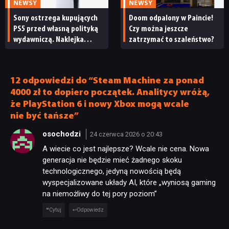
NEWSY
NEWSY
Sony ostrzega kupujących
Doom odpalony w Paincie!
PS5 przed własną polityką
Czy można jeszcze
NEWSY
wydawniczą. Naklejka
zatrzymać to szaleństwo?
na pudełku kończy dyskusję
RECENZJE
12 odpowiedzi do “Steam Machine za ponad
4000 zł to dopiero początek. Analitycy wróżą,
PUBLICYSTYKA
że PlayStation 6 i nowy Xbox mogą wcale
nie być tańsze”
osochodzi
24 czerwca 2026 o 20:43
KULTURA
A wiecie co jest najlepsze? Wcale nie cena. Nowa
generacja nie będzie mieć żadnego skoku
RETRO
technologicznego, jedyną nowością będą
wyspecjalizowane układy AI, które „wyniosą gaming
na niemożliwy do tej pory poziom”
TECHNOLOGIE
Cytuj
Odpowiedz