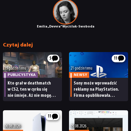
Emilia „Devvra” Wyciślak-Swoboda
Czytaj dalej
5
11
19 godzin temu
21 godzin temu
PUBLICYSTYKA
NEWSY
Kto grał w deathmatch
Sony może wprowadzić
w CS2, ten w cyrku się
reklamy na PlayStation.
nie śmieje. Aż nie mogę
Firma opublikowała
uwierzyć, że Valve nic
niepokojące oferty pracy
nie robi z tym burdelem
11
06.08.2026
05.08.2026