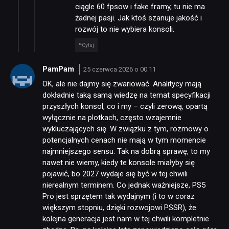
ciągle 60 fpsow i fake framy, tu nie ma
żadnej pasji. Jak ktoś szanuje jakość i
rozwój to nie wybiera konsoli.
Cytuj
PamPam
25 czerwca 2026 o 00:11
OK, ale nie dajmy się zwariować. Analitycy mają
dokładnie taką samą wiedzę na temat specyfikacji
przyszłych konsol, co i my – czyli zerową, opartą
wyłącznie na plotkach, często wzajemnie
wykluczających się. W związku z tym, rozmowy o
potencjalnych cenach nie mają w tym momencie
najmniejszego sensu. Tak na dobrą sprawę, to my
nawet nie wiemy, kiedy te konsole miałyby się
pojawić, bo 2027 wydaje się być w tej chwili
nierealnym terminem. Co jednak ważniejsze, PS5
Pro jest sprzętem tak wydajnym (i to w coraz
większym stopniu, dzięki rozwojowi PSSR), że
kolejna generacja jest nam w tej chwili kompletnie