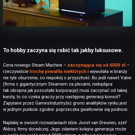
To hobby zaczyna się robić tak jakby luksusowe.
Cena nowego Steam Machine –
zaczynająca się od 4000 zł
–
rzeczywiście
trochę powaliła niektórych
i wywołała w branży
nie tyle oburzenie, co niepokój o przyszłość. Bo jeśli nawet Valve
(firma z gigantycznym Steamem za plecami, niebędąca
tak okropna jak pozostałe korporacje) musi zaczynać od takiej
kwoty, to co czeka graczy przy następnej generacji konsol?
Zapytane przez GamesIndustry.biz grono analityków rynku jest
w jednym punkcie zgodne: poprzeczka gwałtownie się podnosi.
Najdalej w swoich rozważaniach idzie Joost van Dreunen, szef
Aldory, firmy doradczej. Jego zdaniem kolejna generacja może