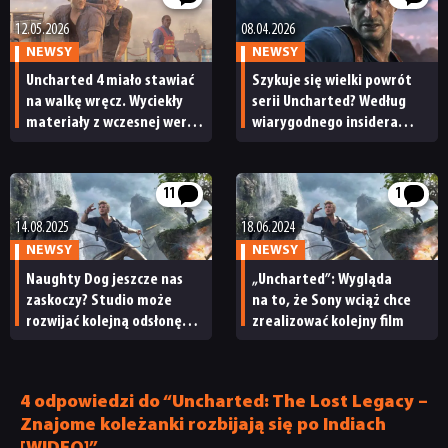
12.05.2026
08.04.2026
JUŻ GRALIŚMY
NEWSY
NEWSY
Uncharted 4 miało stawiać
Szykuje się wielki powrót
na walkę wręcz. Wyciekły
serii Uncharted? Według
SKLEP
materiały z wczesnej wersji
wiarygodnego insidera
gry
prace zaczęły się już dawno
temu
11
1
14.08.2025
18.06.2024
NEWSY
NEWSY
Naughty Dog jeszcze nas
„Uncharted”: Wygląda
zaskoczy? Studio może
na to, że Sony wciąż chce
rozwijać kolejną odsłonę
zrealizować kolejny film
Uncharted
4 odpowiedzi do “Uncharted: The Lost Legacy –
Znajome koleżanki rozbijają się po Indiach