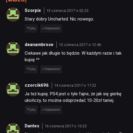
[WIDEO]”
Scorpix
13 czerwca 2017 o 02:23
Stary dobry Uncharted. Nic nowego.
Cytuj
Odpowiedz
deanambrose
13 czerwca 2017 o 12:46
Ciekawe jak długie to będzie. W każdym razie i tak
kupię ^^
Cytuj
Odpowiedz
czorcik696
14 czerwca 2017 o 17:22
Ja też kupię. PS4 jest o tyle fajne, że jak się gierkę
ukończy, to można odsprzedać 10-20zł taniej.
Cytuj
Odpowiedz
Dantes
16 czerwca 2017 o 13:23