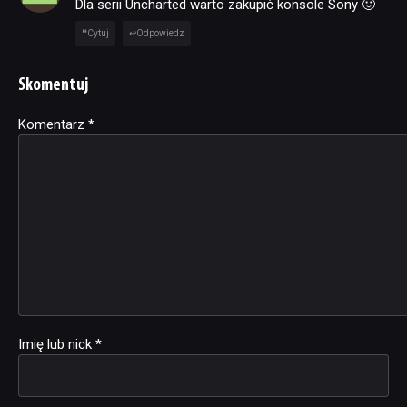
Dla serii Uncharted warto zakupić konsole Sony 🙂
Cytuj
Odpowiedz
Skomentuj
Komentarz
Alternative:
*
Imię lub nick
*