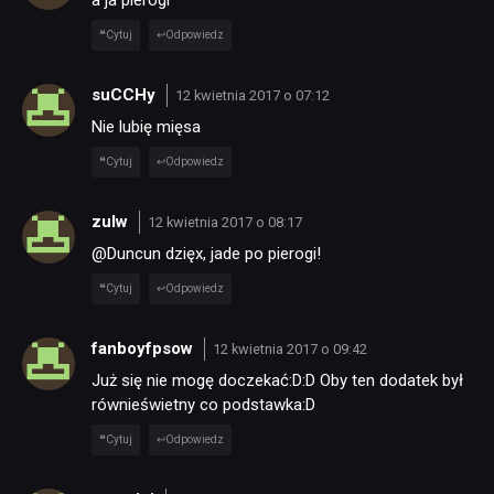
a ja pierogi
Cytuj
Odpowiedz
suCCHy
12 kwietnia 2017 o 07:12
Nie lubię mięsa
Cytuj
Odpowiedz
zulw
12 kwietnia 2017 o 08:17
@Duncun dzięx, jade po pierogi!
Cytuj
Odpowiedz
fanboyfpsow
12 kwietnia 2017 o 09:42
Już się nie mogę doczekać:D:D Oby ten dodatek był
równieświetny co podstawka:D
Cytuj
Odpowiedz