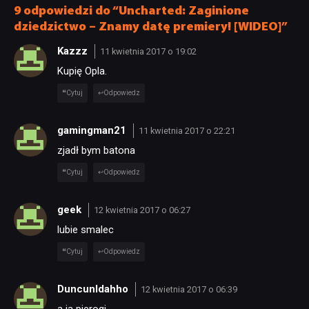
9 odpowiedzi do “Uncharted: Zaginione
dziedzictwo – Znamy datę premiery! [WIDEO]”
Kazzz
11 kwietnia 2017 o 19:02
Kupię Opla.
Cytuj
Odpowiedz
gamingman21
11 kwietnia 2017 o 22:21
zjadł bym batona
Cytuj
Odpowiedz
geek
12 kwietnia 2017 o 06:27
lubie smalec
Cytuj
Odpowiedz
DuncunIdahho
12 kwietnia 2017 o 06:39