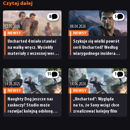
Czytaj dalej
PUBLICYSTYKA
8
5
12.05.2026
08.04.2026
KULTURA
NEWSY
NEWSY
Uncharted 4 miało stawiać
Szykuje się wielki powrót
na walkę wręcz. Wyciekły
serii Uncharted? Według
RETRO
materiały z wczesnej wersji
wiarygodnego insidera
gry
prace zaczęły się już dawno
temu
TECHNOLOGIE
11
1
14.08.2025
18.06.2024
DYSKUSJE
NEWSY
NEWSY
Naughty Dog jeszcze nas
„Uncharted”: Wygląda
JUŻ GRALIŚMY
zaskoczy? Studio może
na to, że Sony wciąż chce
rozwijać kolejną odsłonę
zrealizować kolejny film
Uncharted
SKLEP