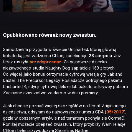
Opublikowano również nowy zwiastun.
Samodzielna przygoda w świecie Uncharted, której główną
bohaterką jest zadziorna Chloe, zadebiutuje
23 sierpnia
. Już
teraz ruszyła
przedsprzedaż
. Za najnowsze dziecko
niezawodnego studia Naughty Dog zapłacicie 169 złotych.
Co więcej, jako bonus otrzymacie cyfrową wersję gry Jak and
Daxter: The Precursor Legacy. Posiadacze potrójnego pakietu
Uncharted 4, edycji cyfrowej deluxe lub pakietu odkrywcy pobiorą
Zaginione dziedzictwo za darmo w dniu premiery.
Jeśli chcecie poznać więcej szczegółów na temat Zaginionego
dziedzictwa, odsyłam do najnowszego numeru CDA (
05/2017
),
gdzie w obszernym artykule nad tematem pochyla się CormaC.
Poniżej możecie obejrzeć zwiastun, który przybliży Wam relacje
Chloe i byłej przywódczyni Shoreline, Nadine.