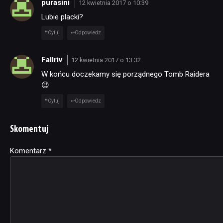
purasini
12 kwietnia 2017 o 10:39
Lubie placki?
Cytuj
Odpowiedz
Fallriv
12 kwietnia 2017 o 13:32
W końcu doczekamy się porządnego Tomb Raidera
😉
Cytuj
Odpowiedz
Skomentuj
Komentarz
Alternative:
*