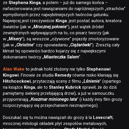
ze
Stephena Kinga
, a potem – już do samego końca –
nafaszerowana jest nawiązaniami do najróżniejszych „strachów”
wymyślonych przez najwybitniejszych twórców gatunku.
Najwięcej jest rzeczywiście
Kinga
: jest postać autora, kreatora
światów (jak w „
Mrocznej połowie
”), jest wątek źródeł
zewnętrznych wpływających na to, co pisarz tworzy (jak
w „
Misery
”), są wreszcie „ożywione” pojazdy zmotoryzowane
(jak w „
Christine
” czy opowiadaniu „
Ciężarówki
”). Zresztą cały
klimat tej opowieści bardzo kojarzy się z największymi
dokonaniami twórcy „
Miasteczka Salem
”.
Alan Wake
to jednak hołd złożony nie tylko
Stephenowi
Kingowi
. Finowie ze studia
Remedy
równie nisko kłaniają się
Hitchcockowi
, przytaczają sceny z filmu „
Lśnienie
” (opartego
na książce
Kinga
, ale to
Stanley Kubrick
sprawił, że do dziś
pamiętamy siekierę przebijającą drzwi), a już w samouczku
przypominają „
Koszmar minionego lata
” (i każdy inny film grozy
rozpoczynający się przejechaniem nieznajomego).
Doszukać się tu można nawiązań do grozy à la
Lovecraft
,
mrocznej mitologii okładek płyt zespołów metalowych,