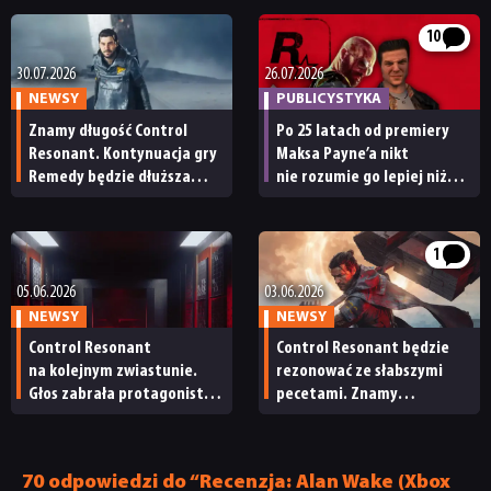
10
30.07.2026
26.07.2026
NEWSY
PUBLICYSTYKA
Znamy długość Control
Po 25 latach od premiery
Resonant. Kontynuacja gry
Maksa Payne’a nikt
Remedy będzie dłuższa
nie rozumie go lepiej niż
od pierwszej części
Remedy – nawet Rockstar
1
05.06.2026
03.06.2026
NEWSY
NEWSY
Control Resonant
Control Resonant będzie
na kolejnym zwiastunie.
rezonować ze słabszymi
Głos zabrała protagonistka
pecetami. Znamy
„jedynki”
wymagania sprzętowe
nowej gry Remedy
70 odpowiedzi do “Recenzja: Alan Wake (Xbox