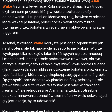
z ciemności za pomocą snopa światła z latarki, którą
Alan
Wake
trzyma w lewej ręce. Robi się to, wciskając lewy trigger,
czyli ten sam przycisk, który w wielu shooterach służy
do celowania – i tu pełni on identyczną rolę, bowiem w miejsce,
które wskazuje latarka, poleci pocisk wystrzelony z broni
trzymanej przez bohatera w ręce prawej i aktywowanej prawym
triggerem.
Arsenał, z którego
Wake
korzysta, jest dość ograniczony, jak
na shootera, ale tak naprawdę niczego tu nie brakuje. W grze
występuje kilka rodzajów latarek różniących się pojemnością
i mocą baterii, cztery bronie podstawowe (rewolwer, obrzyn,
obrzyn automatyczny i karabin myśliwski), dwie bronie rzucane
(flary rozświetlające najbliższe otoczenie bohatera oraz granaty
typu flashbang, które swoją eksplozją zabijają „na amen” grupki
Opętanych
) oraz dodatkowy pistolet na flary, pełniący tu rolę
prawdziwej wyrzutni rakiet. Wszystko jest więc w granicach
„realizmu”, ale jednocześnie Alan ma narzędzia potrzebne
do eksterminowania pomiotów ciemności i w wielu sekwencjach
gry jest okazja, by to udowodnić.
Mimo więc że arsenał jest stosunkowo niewielki, a wrogowie