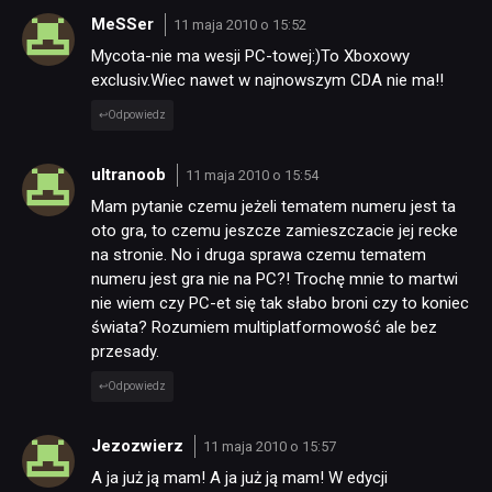
MeSSer
11 maja 2010 o 15:52
Mycota-nie ma wesji PC-towej:)To Xboxowy
exclusiv.Wiec nawet w najnowszym CDA nie ma!!
Odpowiedz
ultranoob
11 maja 2010 o 15:54
Mam pytanie czemu jeżeli tematem numeru jest ta
oto gra, to czemu jeszcze zamieszczacie jej recke
na stronie. No i druga sprawa czemu tematem
numeru jest gra nie na PC?! Trochę mnie to martwi
nie wiem czy PC-et się tak słabo broni czy to koniec
świata? Rozumiem multiplatformowość ale bez
przesady.
Odpowiedz
Jezozwierz
11 maja 2010 o 15:57
A ja już ją mam! A ja już ją mam! W edycji