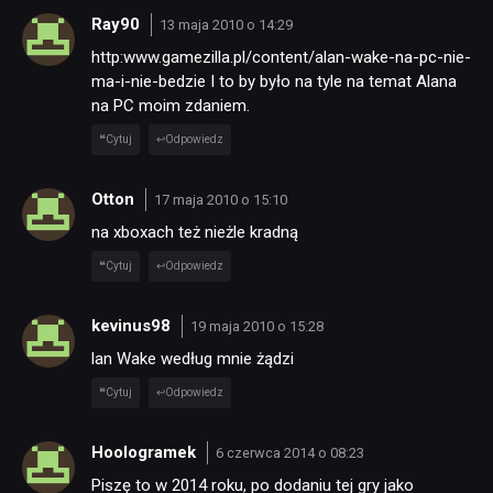
Ray90
13 maja 2010 o 14:29
http:www.gamezilla.pl/content/alan-wake-na-pc-nie-
ma-i-nie-bedzie I to by było na tyle na temat Alana
na PC moim zdaniem.
Cytuj
Odpowiedz
Otton
17 maja 2010 o 15:10
na xboxach też nieżle kradną
Cytuj
Odpowiedz
kevinus98
19 maja 2010 o 15:28
lan Wake według mnie żądzi
Cytuj
Odpowiedz
Hoologramek
6 czerwca 2014 o 08:23
Piszę to w 2014 roku, po dodaniu tej gry jako