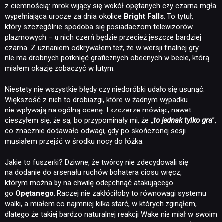
z ciemnością: mrok wijący się wokół opętanych czy czarna mgła
wypełniająca urocze za dnia okolice
Bright Falls
. To tytuł,
który szczególnie spodoba się posiadaczom telewizorów
plazmowych – u nich czerń będzie przecież jeszcze bardziej
czarna. Z uznaniem odkrywałem też, że w wersji finalnej gry
nie ma drobnych potknięć graficznych obecnych w becie, którą
miałem okazję zobaczyć w lutym.
Niestety nie wszystkie błędy czy niedoróbki udało się usunąć.
Większość z nich to drobiazgi, które w żadnym wypadku
nie wpływają na ogólną ocenę. I szczerze mówiąc, nawet
cieszyłem się, że są, bo przypominały mi, że „
to jednak tylko gra
”,
co znacznie dodawało odwagi, gdy po skończonej sesji
musiałem przejść w środku nocy do łóżka.
Jakie to fuszerki? Dziwne, że twórcy nie zdecydowali się
na dodanie do arsenału ruchów bohatera ciosu wręcz,
którym można by na chwilę odepchnąć atakującego
go
Opętanego
. Raczej nie zakłóciłoby to równowagi systemu
walki, a miałem co najmniej kilka starć, w których zginąłem,
dlatego że takiej bardzo naturalnej reakcji Wake nie miał w swoim