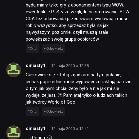
będą miały tylko gry z abonamentem typu WOW,
ewentualnie RTS-y ze względu na sterowanie. BTW
CDA też odpowiada przed swoim wydawcą i musi
robić wszystko, aby sprzedaż była na jak
najwyższym poziomie, czyli muszą stale
powiększać swoją grupę odbiorców.
Cytuj
Odpowiedz
ciniasty1
12 maja 2010 o 12:38
Całkowicie się z tobą zgadzam na tym pułapie,
jednak poprzednie moje wypowiedzi traktują bardziej
o tym jak bym chciał żeby było a nie jak mi się
wydaje, że jest. 🙂 Pamiętaj tylko o ludziach takich
jak twórcy World of Goo.
Cytuj
Odpowiedz
ciniasty1
12 maja 2010 o 12:42
… i Ponga. 🙂