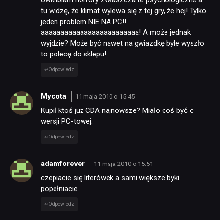
Uwielbiam horrory zwłaszcza te psychologiczne a
tu widzę, że klimat wylewa się z tej gry, że hej! Tylko
jeden problem NIE NA PC!!
aaaaaaaaaaaaaaaaaaaaaaaaa! A może jednak
wyjdzie? Może być nawet na gwiazdkę byle wyszło
to polecę do sklepu!
Odpowiedz
Mycota
11 maja 2010 o 15:45
Kupił ktoś już CDA najnowsze? Miało coś być o
wersji PC-towej.
Odpowiedz
adamforever
11 maja 2010 o 15:51
czepiacie się literówek a sami większe byki
popełniacie
Odpowiedz