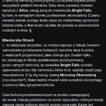
z twórczą niemocą, która prędzej czy później dopada ponoć
wszystkich wielkich literatów. Żeby temu zaradzić, bohater
wyrusza z
Alice
, swoją żoną do miasteczka
Bright Falls
,
by tam, w wynajętym domku podładować akumulatory. Z planu
niewiele jednak zostaje, kiedy zaraz po małżeńskiej sprzeczce
kobieta znika, a Alan budzi się kilka dni później w samochodzie
rozbitym w lesie. §
Miasteczko Strach
I… to właściwie wszystko, co można napisać o fabule, bowiem
samodzielne przeżywanie kolejnych zwrotów akcji to jedna
z większych przyjemności, jakie oferuje gra. Dodam tylko,
bo zdradzają to filmiki opublikowane przed premierą
przez samych twórców, że niewielkie
Bright Falls
zostało
opanowane przez siły ciemności, które m.in. opętały część jego
mieszkańców. Z tą złą mocą, zwaną
Mroczną Obecnością
(czy słusznie?), Wake będzie musiał sobie poradzić, korzystając
z pomocy kilku sprzymierzeńców.
Cała historia przedstawiona jest w postaci nawiązującej
do seriali. Fabułę podzielono na sześć epizodów, z których każdy
zajmuje około półtorej-dwóch godzin rozgrywki. Każdy też