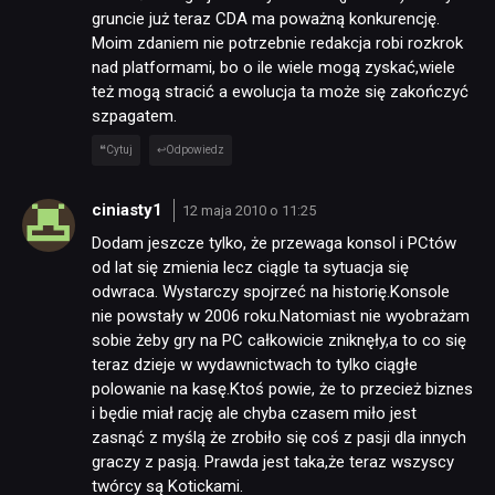
gruncie już teraz CDA ma poważną konkurencję.
Moim zdaniem nie potrzebnie redakcja robi rozkrok
nad platformami, bo o ile wiele mogą zyskać,wiele
też mogą stracić a ewolucja ta może się zakończyć
szpagatem.
Cytuj
Odpowiedz
ciniasty1
12 maja 2010 o 11:25
Dodam jeszcze tylko, że przewaga konsol i PCtów
od lat się zmienia lecz ciągle ta sytuacja się
odwraca. Wystarczy spojrzeć na historię.Konsole
nie powstały w 2006 roku.Natomiast nie wyobrażam
sobie żeby gry na PC całkowicie zniknęły,a to co się
teraz dzieje w wydawnictwach to tylko ciągłe
polowanie na kasę.Ktoś powie, że to przecież biznes
i będie miał rację ale chyba czasem miło jest
zasnąć z myślą że zrobiło się coś z pasji dla innych
graczy z pasją. Prawda jest taka,że teraz wszyscy
twórcy są Kotickami.