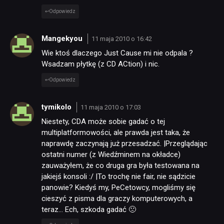
Odpowiedz
Mangekyou
11 maja 2010 o 16:42
Wie ktoś dlaczego Just Cause mi nie odpala ?
Wsadzam płytkę (z CD ACtion) i nic.
Odpowiedz
tymikolo
11 maja 2010 o 17:03
Niestety, CDA może sobie gadać o tej
multiplatformowości, ale prawda jest taka, że
naprawdę zaczynają już przesadzać. |Przeglądając
ostatni numer (z Wiedźminem na okładce)
zauważyłem, że co druga gra była testowana na
jakiejś konsoli :/ |To trochę nie fair, nie sądzicie
panowie? Kiedyś my, PeCetowcy, mogliśmy się
cieszyć z pisma dla graczy komputerowych, a
teraz… Ech, szkoda gadać 🙁