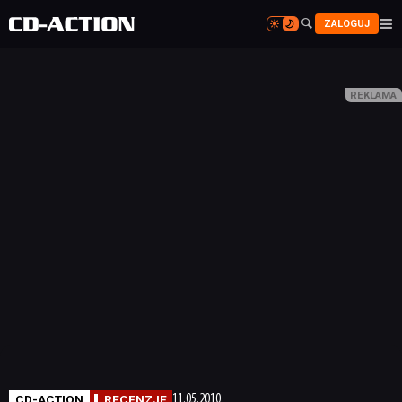


ZALOGUJ


CD-ACTION
RECENZJE
11.05.2010