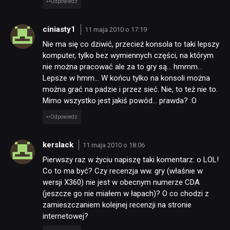
Odpowiedz
ciniasty1
11 maja 2010 o 17:19
Nie ma się co dziwić, przecież konsola to taki lepszy
komputer, tylko bez wymiennych części, na którym
nie można pracować ale za to gry są… hmmm…
Lepsze w hmm… W końcu tylko na konsoli można
można grać na padzie i przez sieć. Nie, to też nie to.
Mimo wszystko jest jakiś powód… prawda? :O
Odpowiedz
kerslack
11 maja 2010 o 18:06
Pierwszy raz w życiu napiszę taki komentarz: o LOL!
Co to ma być? Czy recenzja ww. gry (właśnie w
wersji X360) nie jest w obecnym numerze CDA
(jeszcze go nie miałem w łapach)? O co chodzi z
zamieszczaniem kolejnej recenzji na stronie
internetowej?