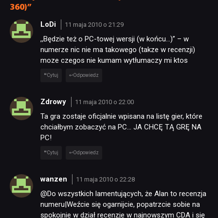
360)”
LoDi
11 maja 2010 o 21:29
,,Będzie też o PC-towej wersji (w końcu…)” – w
numerze nic nie ma takowego (takze w recenzji)
moze czegos nie kumam wytłumaczy mi ktos
Cytuj
Odpowiedz
NEWSY
Zdrowy
11 maja 2010 o 22:00
Ta gra zostaje oficjalnie wpisana na listę gier, które
RECENZJE
chciałbym zobaczyć na PC… JA CHCĘ TĄ GRĘ NA
PC!
PUBLICYSTYKA
Cytuj
Odpowiedz
wanzen
11 maja 2010 o 22:28
KULTURA
@Do wszystkich lamentujących, że Alan to recenzja
numeru|Weźcie się ogarnijcie, popatrzcie sobie na
spokojnie w dział recenzje w najnowszym CDA i się
RETRO