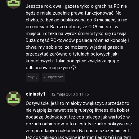
Jeszcze rok, dwa i gazeta tylko o grach na PC nie
będzie miała zupełnie prawa funkcjonować. No
chyba, że będzie publikowana co 3 miesiące, a nie
co miesiąc. Bardzo dobrze, że CDA nie stoi w
miejscu i czeka na wyrok śmierci tylko się rozwija.
Duża część PC-towców posiada również konsolę i
chwalimy sobie to, że możemy w jednej gazecie
przeczytać zarówno o tytułach pctowych jak i
konsolowych. Takie podejście zwiększa grupę
odbiorców magazynu 🙂
Cytuj
Odpowiedz
ciniasty1
12 maja 2010 o 11:16
Oczywiście, jeśli to miałoby zwiększyć sprzedaż to
nie wątpię że nawet stałą rubrykę fitness dla kobiet
dodadzą.Jednak jest też coś takiego jak wartość w
oczach odbiorców, a to niestety rzadko pokrywa się
ze sprzedanym nakładem.Na nasze szczęście jest
też coś takiego jak wolny internet (jeszcze) i na tym