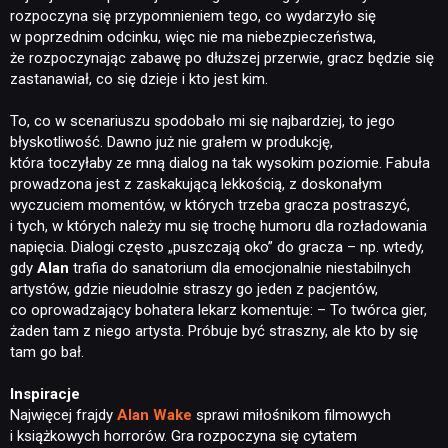
rozpoczyna się przypomnieniem tego, co wydarzyło się
w poprzednim odcinku, więc nie ma niebezpieczeństwa,
że rozpoczynając zabawę po dłuższej przerwie, gracz będzie się
zastanawiał, co się dzieje i kto jest kim.
To, co w scenariuszu spodobało mi się najbardziej, to jego
błyskotliwość. Dawno już nie grałem w produkcję,
która toczyłaby ze mną dialog na tak wysokim poziomie. Fabuła
prowadzona jest z zaskakującą lekkością, z doskonałym
wyczuciem momentów, w których trzeba gracza postraszyć,
i tych, w których należy mu się trochę humoru dla rozładowania
napięcia. Dialogi często „puszczają oko” do gracza – np. wtedy,
gdy
Alan
trafia do sanatorium dla emocjonalnie niestabilnych
artystów, gdzie nieudolnie straszy go jeden z pacjentów,
co oprowadzający bohatera lekarz komentuje: – To twórca gier,
żaden tam z niego artysta. Próbuje być straszny, ale kto by się
tam go bał.
Inspiracje
Najwięcej frajdy
Alan Wake
sprawi miłośnikom filmowych
i książkowych horrorów. Gra rozpoczyna się cytatem