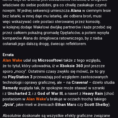
właściwie do siebie podobni, gra co chwilę zaskakuje czymś
nowym. W jednej sekwencji umieszcza
Alana
w ciemnym lesie
bez latarki; w innej daje mu latarkę, ale odbiera broń, musi
więc wskazywać cele postaci sterowanej przez konsolę;
w kolejnej dodaje Wake’owi dwójkę partnerów i każe przebić się
przez całkiem pokaźną gromadę Opętańców; a potem wysyła
kompanów Alana do śmigłowca ratowniczego, by z nieba
osłaniali jego dalszą drogę, świecąc reflektorem.
Errata
Alan Wake
udał się
Microsoftowi
także z tego względu,
że to tytuł, który udowadnia, iż w
Xboksie 360
jest jeszcze
sporo „mocy”. Ostatnimi czasy zwykło się mówić, że to gry
na
PlayStation 3
przeważają pod względem zastosowanych
technologii i oprawy graficznej, ale – na
Cravena!
– dzieło studia
Remedy
wygląda tak, że spokojnie może stawać w szranki
i z
Uncharted 2
, i z
God of War III
, a nawet z
Heavy Rain
(choć
postaciom w
Alan Wake
’u brakuje w oczach trochę takiego
„
życia
”, jakie mieli w źrenicach
Ethan Mars
czy
Scott Shelby
).
Absolutnie doskonałe są wszystkie efekty graficzne związane