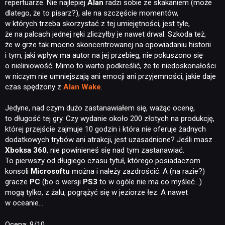
repertuarze. Nie najlepiej
Alan
radzi sobie ze skakaniem (może
dlatego, że to pisarz?), ale na szczęście momentów,
w których trzeba skorzystać z tej umiejętności, jest tyle,
że na palcach jednej ręki zliczyłby je nawet drwal. Szkoda też,
że w grze tak mocno skoncentrowanej na opowiadaniu historii
i tym, jaki wpływ ma autor na jej przebieg, nie pokuszono się
o nieliniowość. Mimo to warto podkreślić, że te niedoskonałości
w niczym nie umniejszają ani emocji ani przyjemności, jakie daje
czas spędzony z
Alan Wake
.
Jedyne, nad czym dużo zastanawiałem się, ważąc ocenę,
to długość tej gry. Czy wydanie około 200 złotych na produkcję,
której przejście zajmuje 10 godzin i która nie oferuje żadnych
dodatkowych trybów ani atrakcji, jest uzasadnione? Jeśli masz
Xboksa 360
, nie powinieneś się nad tym zastanawiać.
To pierwszy od długiego czasu tytuł, którego posiadaczom
konsoli
Microsoftu
można i należy zazdrościć. A (na razie?)
gracze
PC
(bo o wersji
PS3
to w ogóle nie ma co myśleć…)
mogą tylko, z żalu, pogrążyć się w jeziorze łez. A nawet
w oceanie…
Ocena: 9/10