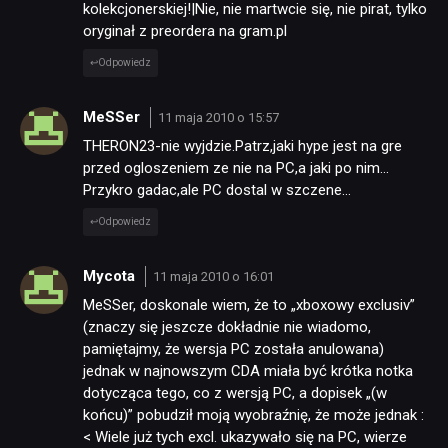
kolekcjonerskiej!|Nie, nie martwcie się, nie pirat, tylko
oryginał z preordera na gram.pl
Odpowiedz
MeSSer
11 maja 2010 o 15:57
THERON23-nie wyjdzie.Patrz,jaki hype jest na gre
przed ogloszeniem ze nie na PC,a jaki po nim…
Przykro gadac,ale PC dostal w szczene…
Odpowiedz
Mycota
11 maja 2010 o 16:01
MeSSer, doskonale wiem, że to „xboxowy exclusiv”
(znaczy się jeszcze dokładnie nie wiadomo,
pamiętajmy, że wersja PC została anulowana)
jednak w najnowszym CDA miała być krótka notka
dotycząca tego, co z wersją PC, a dopisek „(w
końcu)” pobudził moją wyobraźnię, że może jednak :
< Wiele już tych excl. ukazywało się na PC, wierze