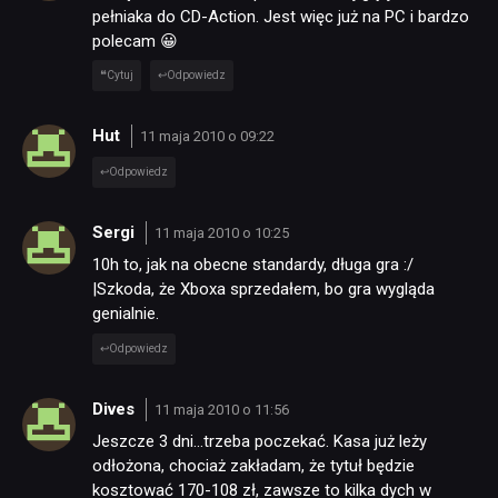
pełniaka do CD-Action. Jest więc już na PC i bardzo
polecam 😀
Cytuj
Odpowiedz
Hut
11 maja 2010 o 09:22
Odpowiedz
Sergi
11 maja 2010 o 10:25
10h to, jak na obecne standardy, długa gra :/
|Szkoda, że Xboxa sprzedałem, bo gra wygląda
genialnie.
Odpowiedz
Dives
11 maja 2010 o 11:56
Jeszcze 3 dni…trzeba poczekać. Kasa już leży
odłożona, chociaż zakładam, że tytuł będzie
kosztować 170-108 zł, zawsze to kilka dych w