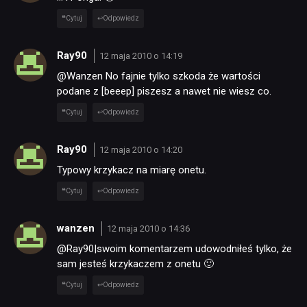
Cytuj
Odpowiedz
Ray90
12 maja 2010 o 14:19
@Wanzen No fajnie tylko szkoda że wartości
podane z [beeep] piszesz a nawet nie wiesz co.
Cytuj
Odpowiedz
Ray90
12 maja 2010 o 14:20
Typowy krzykacz na miarę onetu.
Cytuj
Odpowiedz
wanzen
12 maja 2010 o 14:36
@Ray90|swoim komentarzem udowodniłeś tylko, że
sam jesteś krzykaczem z onetu 🙂
Cytuj
Odpowiedz