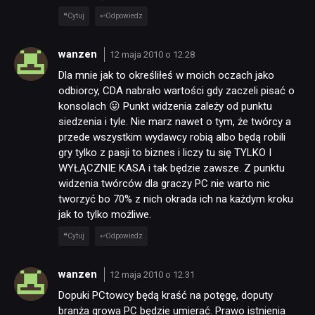
Cytuj
Odpowiedz
wanzen
12 maja 2010 o 12:28
Dla mnie jak to określiłeś w moich oczach jako
odbiorcy, CDA nabrało wartości gdy zaczeli pisać o
konsolach 😛 Punkt widzenia zależy od punktu
siedzenia i tyle. Nie marz nawet o tym, że twórcy a
przede wszystkim wydawcy robią albo będą robili
gry tylko z pasji to biznes i liczy tu się TYLKO I
WYŁĄCZNIE KASA i tak będzie zawsze. Z punktu
widzenia twórców dla graczy PC nie warto nic
tworzyć bo 70% z nich okrada ich na każdym kroku
jak to tylko możliwe.
Cytuj
Odpowiedz
wanzen
12 maja 2010 o 12:31
Dopuki PCtowcy będą kraść na potęgę, doputy
branża growa PC będzie umierać. Prawo istnienia