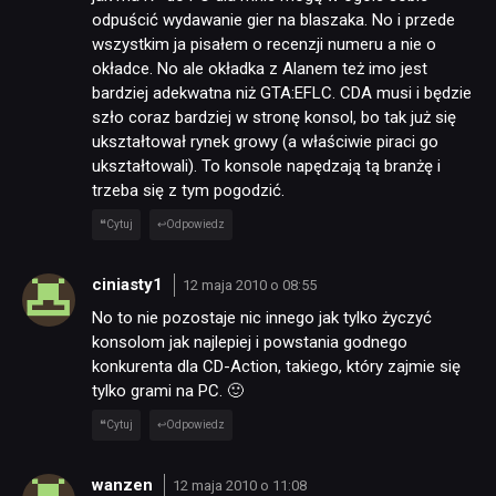
odpuścić wydawanie gier na blaszaka. No i przede
wszystkim ja pisałem o recenzji numeru a nie o
okładce. No ale okładka z Alanem też imo jest
bardziej adekwatna niż GTA:EFLC. CDA musi i będzie
szło coraz bardziej w stronę konsol, bo tak już się
ukształtował rynek growy (a właściwie piraci go
ukształtowali). To konsole napędzają tą branżę i
trzeba się z tym pogodzić.
Cytuj
Odpowiedz
ciniasty1
12 maja 2010 o 08:55
No to nie pozostaje nic innego jak tylko życzyć
konsolom jak najlepiej i powstania godnego
konkurenta dla CD-Action, takiego, który zajmie się
tylko grami na PC. 🙂
Cytuj
Odpowiedz
wanzen
12 maja 2010 o 11:08