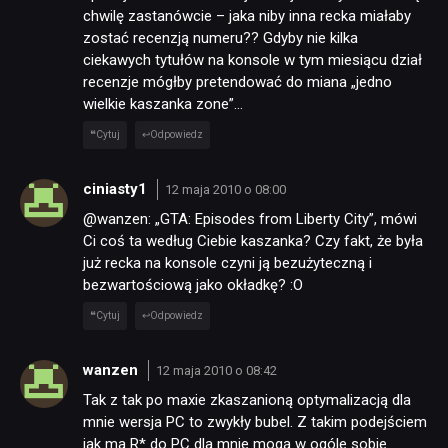
chwilę zastanówcie – jaka niby inna recka miałaby
zostać recenzją numeru?? Gdyby nie kilka
ciekawych tytułów na konsole w tym miesiącu dział
TECHNOLOGIE
recenzje mógłby pretendować do miana „jedno
wielkie kaszanka zone”…
DYSKUSJE
Cytuj
Odpowiedz
ciniasty1
JUŻ GRALIŚMY
12 maja 2010 o 08:00
@wanzen: „GTA: Episodes from Liberty City”, mówi
Ci coś ta według Ciebie kaszanka? Czy fakt, że była
SKLEP
już recka na konsole czyni ją bezużyteczną i
bezwartościową jako okładkę? :O
Cytuj
Odpowiedz
wanzen
12 maja 2010 o 08:42
Tak z tak po maxie zkaszanioną optymalizacją dla
mnie wersja PC to zwykły bubel. Z takim podejściem
jak ma R* do PC dla mnie mogą w ogóle sobie