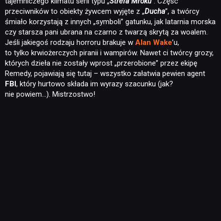
tajemniczego klimatu serii typu „
Strefa Mroku
”. Część
przeciwników to obiekty żywcem wyjęte z „
Ducha
”, a twórcy
śmiało korzystają z innych „symboli” gatunku, jak latarnia morska
czy starsza pani ubrana na czarno z twarzą skrytą za woalem.
Jeśli jakiegoś rodzaju horroru brakuje w
Alan Wake
’u,
to tylko krwiożerczych piranii i wampirów. Nawet ci twórcy grozy,
których dzieła nie zostały wprost „przerobione” przez ekipę
Remedy, pojawiają się tutaj – wszystko załatwia pewien agent
FBI
, który hurtowo składa im wyrazy szacunku (jak?
nie powiem…). Mistrzostwo!