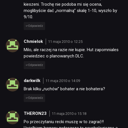
kieszeni. Trochę nie podoba mi się ocena,
moglibyście dać „normalną” skalę 1-10, wyszło by
9/10.
Odpowiedz
Chmielok
11 maja 2010 o 12:25
Milo, ale raczej na razie nie kupie. Hut zapomniales
powiedziec o planowanych DLC.
Odpowiedz
darkwilk
11 maja 2010 o 14:09
Brak kilku „ruchów” bohater a nie bohatera?
Odpowiedz
THERON23
11 maja 2010 o 15:18
Po przeczytaniu recki muszę w to zagrać!!