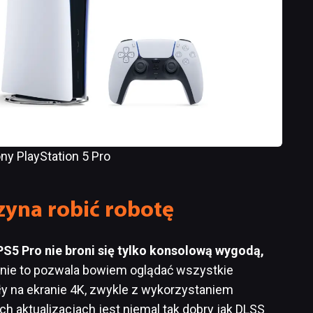
ny PlayStation 5 Pro
yna robić robotę
PS5 Pro nie broni się tylko konsolową wygodą,
enie to pozwala bowiem oglądać wszystkie
y na ekranie 4K, zwykle z wykorzystaniem
ch aktualizacjach jest niemal tak dobry jak DLSS