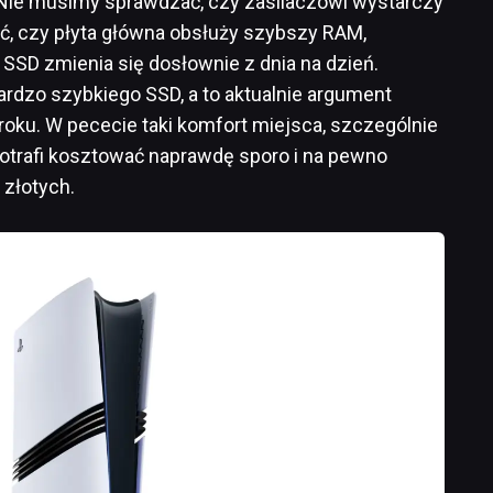
 Nie musimy sprawdzać, czy zasilaczowi wystarczy
ć, czy płyta główna obsłuży szybszy RAM,
 SSD zmienia się dosłownie z dnia na dzień.
rdzo szybkiego SSD, a to aktualnie argument
oku. W pececie taki komfort miejsca, szczególnie
otrafi kosztować naprawdę sporo i na pewno
 złotych.