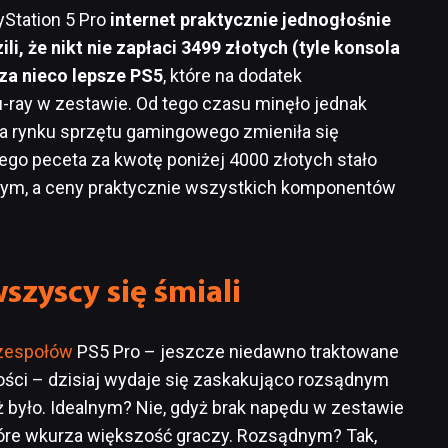
yStation 5 Pro
internet praktycznie jednogłośnie
li, że nikt nie zapłaci 3499 złotych (tyle konsola
za nieco lepsze PS5
, które na dodatek
-ray w zestawie. Od tego czasu minęło jednak
 na rynku sprzętu gamingowego zmieniła się
go peceta za kwotę poniżej 4000 złotych stało
nym, a ceny praktycznie wszystkich komponentów
wszyscy się śmiali
zespołów
PS5 Pro – jeszcze niedawno traktowane
ości – dzisiaj wydaje się zaskakująco rozsądnym
ż było. Idealnym? Nie, gdyż brak napędu w zestawie
óre wkurza większość graczy. Rozsądnym? Tak,