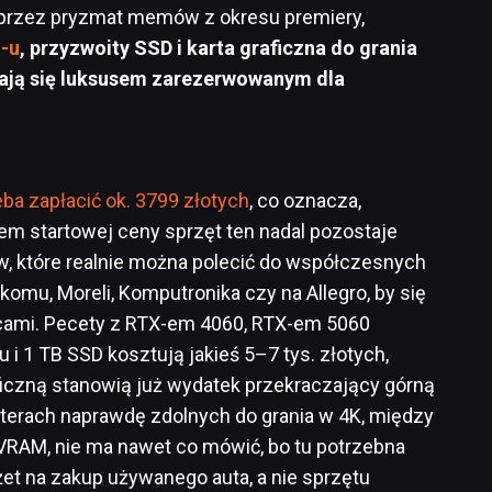
e przez pryzmat memów z okresu premiery,
-u
, przyzwoity SSD i karta graficzna do grania
tają się luksusem zarezerwowanym dla
ba zapłacić ok. 3799 złotych
, co oznacza,
m startowej ceny sprzęt ten nadal pozostaje
, które realnie można polecić do współczesnych
komu, Moreli, Komputronika czy na Allegro, by się
wcami. Pecety z RTX-em 4060, RTX-em 5060
i 1 TB SSD kosztują jakieś 5–7 tys. złotych,
ficzną stanowią już wydatek przekraczający górną
uterach naprawdę zdolnych do grania w 4K, między
VRAM, nie ma nawet co mówić, bo tu potrzebna
t na zakup używanego auta, a nie sprzętu