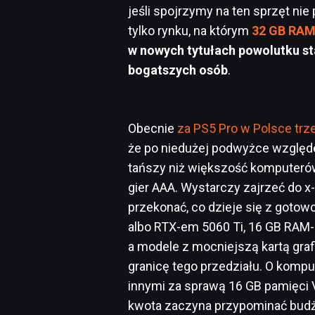
jeśli spojrzymy na ten sprzęt ni
tylko rynku, na którym
32 GB RAM
w nowych tytułach powolutku s
bogatszych osób
.
Obecnie
za PS5 Pro w Polsce trze
że po niedużej podwyżce względe
tańszy niż większość komputerów
gier AAA. Wystarczy zajrzeć do x-
przekonać, co dzieje się z goto
albo RTX-em 5060 Ti, 16 GB RAM-u 
a modele z mocniejszą kartą gra
granicę tego przedziału. O komp
innymi za sprawą 16 GB pamięci 
kwota zaczyna przypominać budże