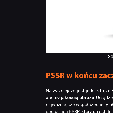
So
PSSR w końcu zacz
Najważniejsze jest jednak to, że
ale też jakością obrazu
. Urządz
najważniejsze współczesne tytuł
upscalingu PSSR, który po ostatni