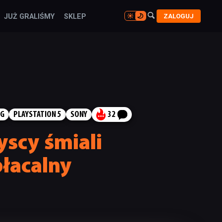

ZALOGUJ
JUŻ GRALIŚMY
SKLEP

NG
PLAYSTATION 5
SONY
32
yscy śmiali
płacalny