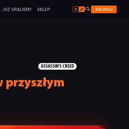

ZALOGUJ
JUŻ GRALIŚMY
SKLEP

ASSASSIN'S CREED
w przyszłym