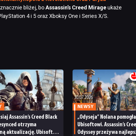
 znacznie bliżej, bo
Assassin’s Creed Mirage
ukaże
layStation 4 i 5 oraz Xboksy One i Series X/S.
6
30.07.2026
Y
NEWSY
isiaj Assassin’s Creed Black
„Odyseja” Nolana pomogła
Resynced otrzyma
Ubisoftowi. Assassin’s Cre
ą aktualizację. Ubisoft
Odyssey przeżywa najleps