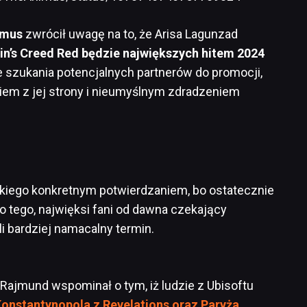
imus
zwrócił uwagę na to, że Arisa Lagunzad
in’s Creed Red będzie największych hitem 2024
e szukania potencjalnych partnerów do promocji,
em z jej strony i nieumyślnym zdradzeniem
kiego konkretnym potwierdzaniem, bo ostatecznie
 tego, najwięksi fani od dawna czekający
i bardziej namacalny termin.
Rajmund wspominał o tym, iż ludzie z Ubisoftu
onstantynopola z Revelations oraz Paryża