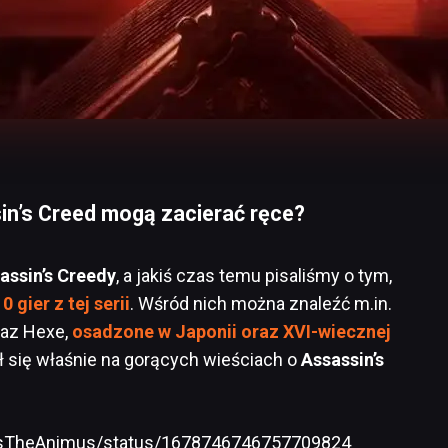
sin’s Creed mogą zacierać ręce?
assin’s Creedy
, a jakiś czas temu pisaliśmy o tym,
 gier z tej serii
. Wśród nich można znaleźć m.in.
raz Hexe,
osadzone w Japonii oraz XVI-wiecznej
pił się właśnie na gorących wieściach o
Assassin’s
essTheAnimus/status/1678746746757709824