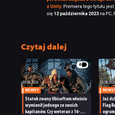
z Unity
. Premiera tego tytułu jest
się
12 października 2023
na PC, P
Czytaj dalej
4
05.08.2026
04.08.202
NEWSY
NEWS
Statek zwany Ubisoftem właśnie
Już dz
wymienił jednego ze swoich
Flag 
kapitanów. Czy weteran z 16-
ogromn