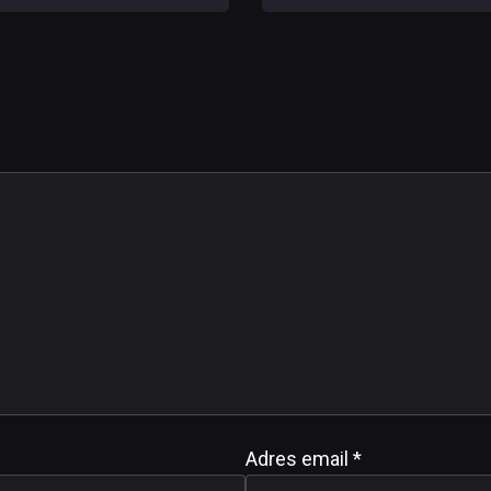
je, że to dopiero początek
okres od lat
 i poprawek
Adres email
*