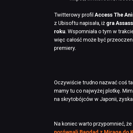
Twitterowy profil
Access The An
z Ubisoftu napisała, iż
gra Assass
roku
. Wspomniała o tym w trakci
więc całość może być przeoczeni
premiery.
Oczywiście trudno nazwać coś ta
mamy tu co najwyżej plotkę. Mimo
na skrytobójców w Japonii, zyskal
Na koniec warto przypomnieć, że 
porównali Bagdad z Mirage do K