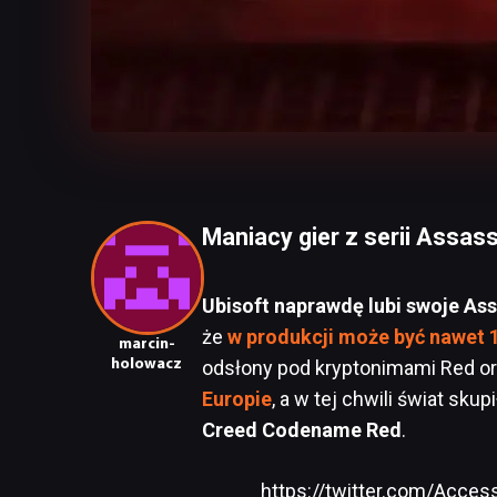
Maniacy gier z serii Assas
Ubisoft naprawdę lubi swoje Ass
że
w produkcji może być nawet 10
marcin-
holowacz
odsłony pod kryptonimami Red o
Europie
, a w tej chwili świat sku
Creed Codename Red
.
https://twitter.com/Acc