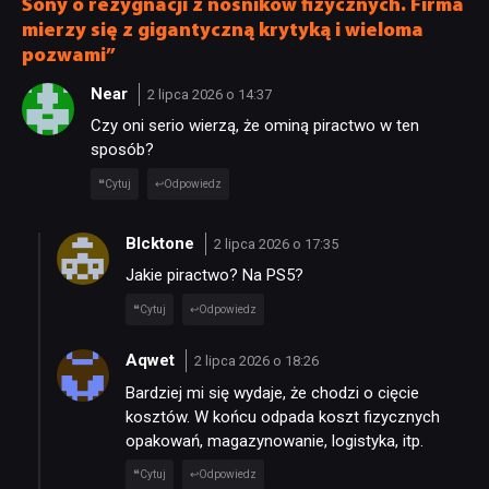
Sony o rezygnacji z nośników fizycznych. Firma
mierzy się z gigantyczną krytyką i wieloma
pozwami”
Near
2 lipca 2026 o 14:37
Czy oni serio wierzą, że ominą piractwo w ten
sposób?
Cytuj
Odpowiedz
Blcktone
2 lipca 2026 o 17:35
Jakie piractwo? Na PS5?
Cytuj
Odpowiedz
Aqwet
2 lipca 2026 o 18:26
Bardziej mi się wydaje, że chodzi o cięcie
kosztów. W końcu odpada koszt fizycznych
opakowań, magazynowanie, logistyka, itp.
Cytuj
Odpowiedz