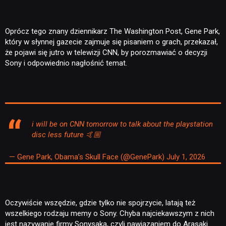
Oprócz tego znany dziennikarz The Washington Post, Gene Park,
który w słynnej gazecie zajmuje się pisaniem o grach, przekazał,
że pojawi się jutro w telewizji CNN, by porozmawiać o decyzji
Sony i odpowiednio nagłośnić temat.
i will be on CNN tomorrow to talk about the playstation
disc less future 🤙🏼
— Gene Park, Obama’s Skull Face (@GenePark)
July 1, 2026
Oczywiście wszędzie, gdzie tylko nie spojrzycie, latają też
wszelkiego rodzaju memy o Sony. Chyba najciekawszym z nich
jest nazywanie firmy Sonysaką, czyli nawiązaniem do Arasaki