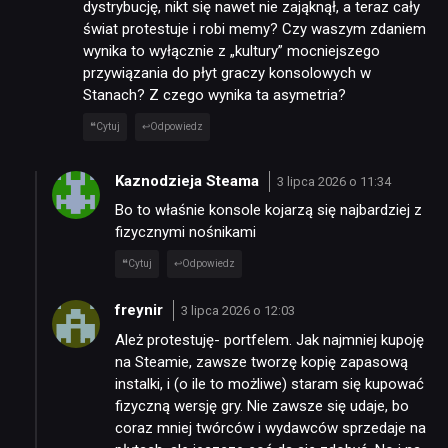
dystrybucję, nikt się nawet nie zająknął, a teraz cały
świat protestuje i robi memy? Czy waszym zdaniem
wynika to wyłącznie z „kultury” mocniejszego
przywiązania do płyt graczy konsolowych w
Stanach? Z czego wynika ta asymetria?
Cytuj
Odpowiedz
Kaznodzieja Steama
3 lipca 2026 o 11:34
Bo to właśnie konsole kojarzą się najbardziej z
fizycznymi nośnikami
Cytuj
Odpowiedz
freynir
3 lipca 2026 o 12:03
Ależ protestuję- portfelem. Jak najmniej kupoję
na Steamie, zawsze tworzę kopię zapasową
instalki, i (o ile to możliwe) staram się kupować
fizyczną wersję gry. Nie zawsze się udaje, bo
coraz mniej twórców i wydawców sprzedaje na