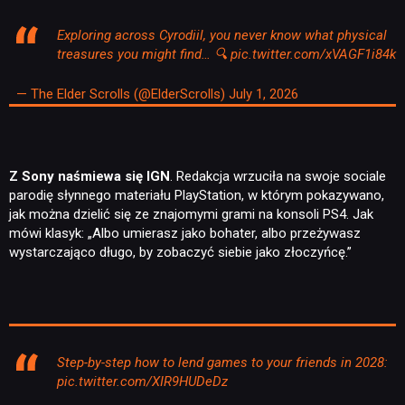
Exploring across Cyrodiil, you never know what physical
treasures you might find… 🔍
pic.twitter.com/xVAGF1i84k
— The Elder Scrolls (@ElderScrolls)
July 1, 2026
Z Sony naśmiewa się IGN
. Redakcja wrzuciła na swoje sociale
parodię słynnego materiału PlayStation, w którym pokazywano,
jak można dzielić się ze znajomymi grami na konsoli PS4. Jak
mówi klasyk: „Albo umierasz jako bohater, albo przeżywasz
wystarczająco długo, by zobaczyć siebie jako złoczyńcę.”
Step-by-step how to lend games to your friends in 2028:
pic.twitter.com/XIR9HUDeDz