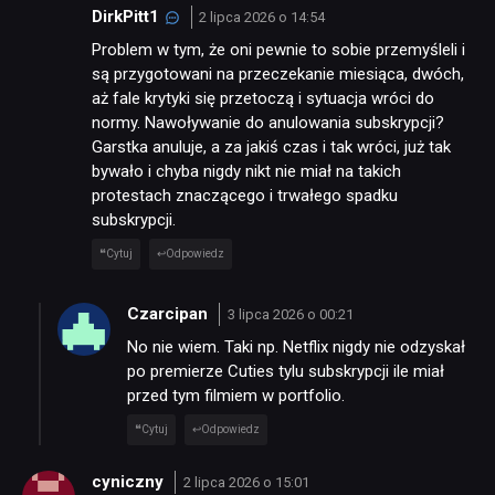
DirkPitt1
2 lipca 2026 o 14:54
Problem w tym, że oni pewnie to sobie przemyśleli i
są przygotowani na przeczekanie miesiąca, dwóch,
aż fale krytyki się przetoczą i sytuacja wróci do
normy. Nawoływanie do anulowania subskrypcji?
Garstka anuluje, a za jakiś czas i tak wróci, już tak
bywało i chyba nigdy nikt nie miał na takich
protestach znaczącego i trwałego spadku
subskrypcji.
Cytuj
Odpowiedz
Czarcipan
3 lipca 2026 o 00:21
No nie wiem. Taki np. Netflix nigdy nie odzyskał
po premierze Cuties tylu subskrypcji ile miał
przed tym filmiem w portfolio.
Cytuj
Odpowiedz
cyniczny
2 lipca 2026 o 15:01