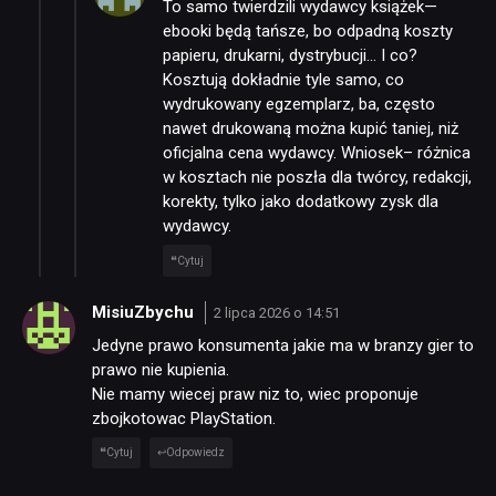
To samo twierdzili wydawcy książek—
ebooki będą tańsze, bo odpadną koszty
papieru, drukarni, dystrybucji… I co?
Kosztują dokładnie tyle samo, co
wydrukowany egzemplarz, ba, często
nawet drukowaną można kupić taniej, niż
oficjalna cena wydawcy. Wniosek– różnica
w kosztach nie poszła dla twórcy, redakcji,
korekty, tylko jako dodatkowy zysk dla
wydawcy.
Cytuj
MisiuZbychu
2 lipca 2026 o 14:51
Jedyne prawo konsumenta jakie ma w branzy gier to
prawo nie kupienia.
Nie mamy wiecej praw niz to, wiec proponuje
zbojkotowac PlayStation.
Cytuj
Odpowiedz