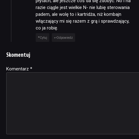
płytach, ale jeszcze coś da się zdobyć. No i na
razie ciągle jest wielkie N- nie lubię sterowania
padem, ale wolę to i kartridża, niż kombajn
włączający mi się razem z grą i sprawdzający,
co ja robię.
Cytuj
Odpowiedz
Skomentuj
Komentarz
Alternative:
*