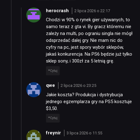
herocrash
2 lipca 2026 o 22:17
Chodzi w 90% o rynek gier używanych, to
samo teraz z gta vi. By gracz któremu nie
zależy na multi, po ograniu singla nie mógł
odsprzedać dalej gry. Nie mam nic do
cyfry na pc, jest spory wybór sklepów,
jakaś konkurencja. Na PS6 będzie już tylko
sklep sony, i 300zł za 5 letnią grę.
Cytuj
qwe
2 lipca 2026 o 23:25
Jakie koszta? Produkcja i dystrybucja
jednego egzemplarza gry na PS5 kosztuje
$3,50.
Cytuj
freynir
3 lipca 2026 o 11:55