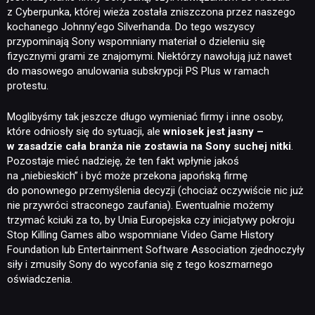
z Cyberpunka, której wieża została zniszczona przez naszego
kochanego Johnny’ego Silverhanda. Do tego wszyscy
przypominają Sony wspomniany materiał o dzieleniu się
fizycznymi grami ze znajomymi. Niektórzy nawołują już nawet
NEWSY
do masowego anulowania subskrypcji PS Plus w ramach
protestu.
RECENZJE
Moglibyśmy tak jeszcze długo wymieniać firmy i inne osoby,
które odniosły się do sytuacji, ale
wniosek jest jasny –
w zasadzie cała branża nie zostawia na Sony suchej nitki
.
PUBLICYSTYKA
Pozostaje mieć nadzieję, że ten fakt wpłynie jakoś
na „niebieskich” i być może przekona japońską firmę
do ponownego przemyślenia decyzji (chociaż oczywiście nic już
KULTURA
nie przywróci straconego zaufania). Ewentualnie możemy
trzymać kciuki za to, by Unia Europejska czy inicjatywy pokroju
Stop Killing Games albo wspomniane Video Game History
RETRO
Foundation lub Entertainment Software Association zjednoczyły
siły i zmusiły Sony do wycofania się z tego koszmarnego
oświadczenia.
TECHNOLOGIE