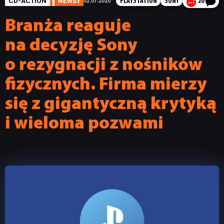
CD-ACTION
NEWSY
02.07.2026
PLAYSTATION
SONY
20
Branża reaguje
na decyzję Sony
o rezygnacji z nośników
fizycznych. Firma mierzy
się z gigantyczną krytyką
i wieloma pozwami