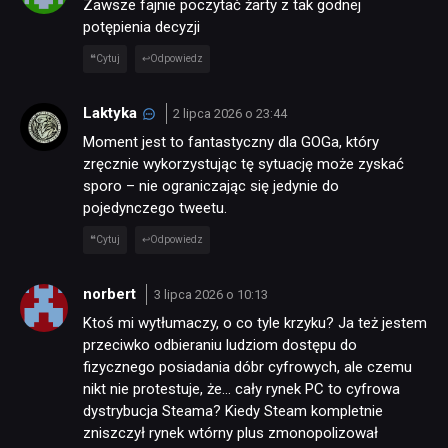
Zawsze fajnie poczytać żarty z tak godnej
potępienia decyzji
Cytuj
Odpowiedz
Laktyka
2 lipca 2026 o 23:44
Moment jest to fantastyczny dla GOGa, który
zręcznie wykorzystując tę sytuację może zyskać
sporo – nie ograniczając się jedynie do
pojedynczego tweetu.
Cytuj
Odpowiedz
norbert
3 lipca 2026 o 10:13
Ktoś mi wytłumaczy, o co tyle krzyku? Ja też jestem
przeciwko odbieraniu ludziom dostępu do
fizycznego posiadania dóbr cyfrowych, ale czemu
nikt nie protestuje, że… cały rynek PC to cyfrowa
dystrybucja Steama? Kiedy Steam kompletnie
zniszczył rynek wtórny plus zmonopolizował