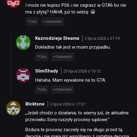
I może nie kupisz PS6 i nie zagrasz w GTA6 bo nie
ma z płytą? HAHA, już to widzę. 😀
Cytuj
Odpowiedz
Kaznodzieja Steama
2 lipca 2026 o 21:19
Dokładnie tak jest w moim przypadku.
Cytuj
Odpowiedz
SlimShady
23 lipca 2026 o 19:12
Hahaha. Mam wywalone na to GTA.
Cytuj
Odpowiedz
Blcktone
2 lipca 2026 o 17:37
„Jeżeli chodzi o działania, to wiemy już, że aktualnie
przeciwko Sony ruszyły procesy sądowe.”
Bzdura te procesy zaczeły się na długo przed tą
decyzja i nie mają niz wspólnego z ostatnią decyzją