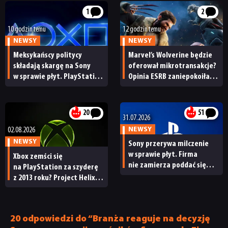
1
2
10 godzin temu
12 godzin temu
NEWSY
NEWSY
Meksykańscy politycy
Marvel’s Wolverine będzie
składają skargę na Sony
oferował mikrotransakcje?
w sprawie płyt. PlayStation
Opinia ESRB zaniepokoiła
będzie mieć problem?
graczy
20
51
31.07.2026
NEWSY
02.08.2026
NEWSY
Sony przerywa milczenie
w sprawie płyt. Firma
Xbox zemści się
nie zamierza poddać się
na PlayStation za szyderę
presji protestujących
z 2013 roku? Project Helix
graczy
podobno może wspierać
płytowe wersje gier
20 odpowiedzi do “Branża reaguje na decyzję