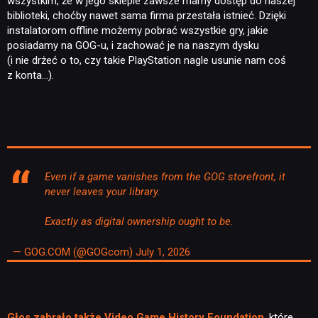
wszystkim, że w jego sklepie zawsze mamy dostęp do naszej
biblioteki, choćby nawet sama firma przestała istnieć. Dzięki
instalatorom offline możemy pobrać wszystkie gry, jakie
posiadamy na GOG-u, i zachować je na naszym dysku
(i nie drżeć o to, czy takie PlayStation nagle usunie nam coś
z konta…).
Even if a game vanishes from the GOG storefront, it
never leaves your library.
Exactly as digital ownership ought to be.
— GOG.COM (@GOGcom)
July 1, 2026
Głos zabrało także Video Game History Foundation
, które