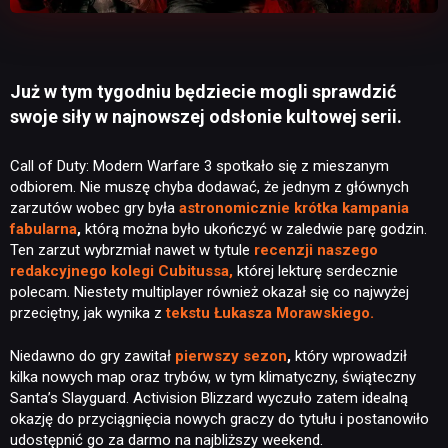
Już w tym tygodniu będziecie mogli sprawdzić
swoje siły w najnowszej odsłonie kultowej serii.
Call of Duty: Modern Warfare 3 spotkało się z mieszanym
odbiorem. Nie muszę chyba dodawać, że jednym z głównych
zarzutów wobec gry była
astronomicznie krótka kampania
fabularna
,
którą można było ukończyć w zaledwie parę godzin.
Ten zarzut wybrzmiał nawet w tytule
recenzji naszego
redakcyjnego kolegi Cubitussa
,
której lekturę serdecznie
polecam. Niestety multiplayer również okazał się co najwyżej
przeciętny, jak wynika z
tekstu Łukasza Morawskiego.
Niedawno do gry zawitał
pierwszy sezon
,
który wprowadził
kilka nowych map oraz trybów, w tym klimatyczny, świąteczny
Santa’s Slayguard. Activision Blizzard wyczuło zatem idealną
okazję do przyciągnięcia nowych graczy do tytułu i postanowiło
udostępnić go za darmo na najbliższy weekend.