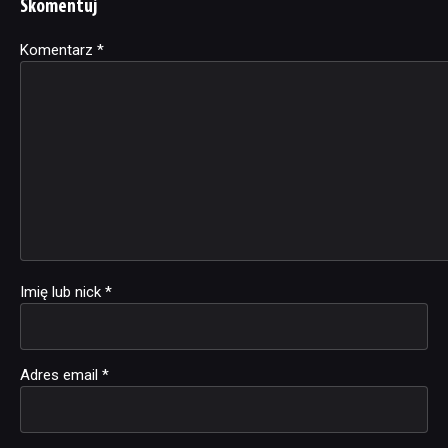
Skomentuj
Komentarz
Alternative:
*
Imię lub nick
*
Adres email
*