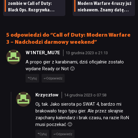
zombie w Call of Duty:
Modern Warfare 4 ruszy już
Black Ops. Rozgrywka
niebawem. Znamy datę
wygląda w nim zupełnie
darmowych testów gry
inaczej
5 odpowiedzi do “Call of Duty: Modern Warfare
3 – Nadchodzi darmowy weekend”
W1NTER_MU7E
13 grudnia 2023 o 21:13
A propo gier z karabinami, dziś oficjalnie zostało
wydane Ready or Not 🙂
Cytuj
Odpowiedz
Krzycztow
14 grudnia 2023 o 07:58
Oj, tak. Jako sierota po SWAT 4, bardzo mi
brakowało tego typu gier. Ale przez skrajnie
zapchany kalendarz i brak czasu, na razie RoN
musi poczekać 🙂
Cytuj
Odpowiedz