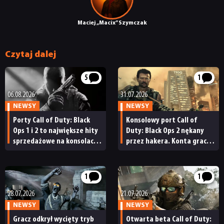
RETRO
Maciej „Macix” Szymczak
TECHNOLOGIE
Czytaj dalej
DYSKUSJE
5
1
06.08.2026
31.07.2026
JUŻ GRALIŚMY
NEWSY
NEWSY
Porty Call of Duty: Black
Konsolowy port Call of
Ops 1 i 2 to największe hity
Duty: Black Ops 2 nękany
SKLEP
sprzedażowe na konsolach
przez hakera. Konta graczy
Sony. Takich wyników
są resetowane, a część
nie osiągają nawet
z nich nie może wrócić
tegoroczne premiery
do rozgrywki
1
1
28.07.2026
21.07.2026
NEWSY
NEWSY
Gracz odkrył wycięty tryb
Otwarta beta Call of Duty: