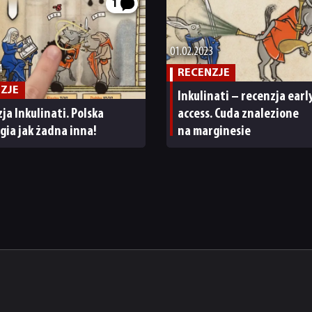
1
01.02.2023
4
RECENZJE
ZJE
Inkulinati – recenzja earl
ja Inkulinati. Polska
access. Cuda znalezione
gia jak żadna inna!
na marginesie