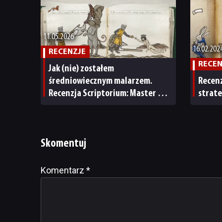
11.05.2026
16.02.202
RECENZJE
RECEN
Jak (nie) zostałem
średniowiecznym malarzem.
Recenz
Recenzja Scriptorium: Master of
strate
Manuscripts
Skomentuj
Komentarz
Alternative:
*