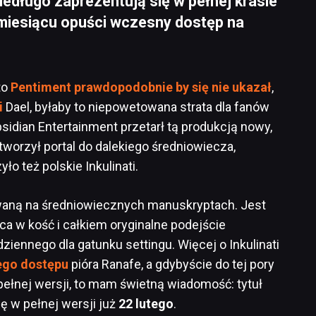
edługo zaprezentują się w pełnej krasie
 miesiącu opuści wczesny dostęp na
to
Pentiment prawdopodobnie by się nie ukazał
,
i
Dael, byłaby to niepowetowana strata dla fanów
idian Entertainment przetarł tą produkcją nowy,
tworzył portal do dalekiego średniowiecza,
ło też polskie Inkulinati.
rywaną na średniowiecznych manuskryptach. Jest
ca w kość i całkiem oryginalne podejście
ziennego dla gatunku settingu. Więcej o Inkulinati
ego dostępu
pióra Ranafe, a gdybyście do tej pory
pełnej wersji, to mam świetną wiadomość: tytuł
ę w pełnej wersji już
22 lutego
.