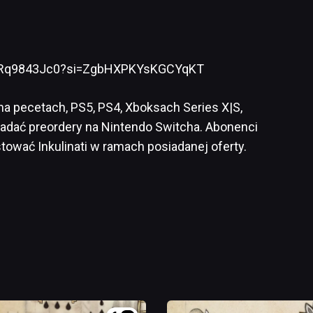
/LjRq9843Jc0?si=ZgbHXPKYsKGCYqKT
a pecetach, PS5, PS4, Xboksach Series X|S,
ładać preordery na Nintendo Switcha. Abonenci
ować Inkulinati w ramach posiadanej oferty.