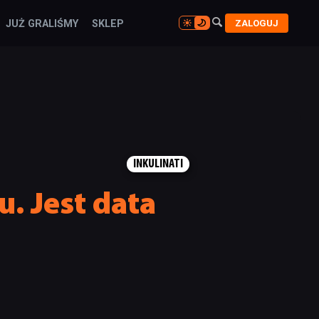

ZALOGUJ
JUŻ GRALIŚMY
SKLEP

INKULINATI
u. Jest data