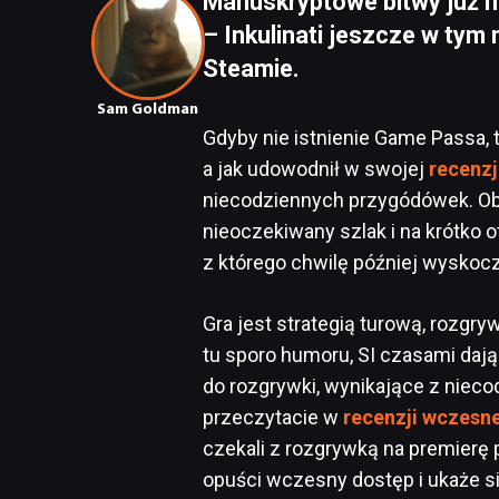
Manuskryptowe bitwy już ni
– Inkulinati jeszcze w tym
Steamie.
Sam Goldman
Gdyby nie istnienie Game Passa, 
a jak udowodnił w swojej
recenzj
niecodziennych przygódówek. Obs
nieoczekiwany szlak i na krótko o
z którego chwilę później wyskoczy
Gra jest strategią turową, rozg
tu sporo humoru, SI czasami dają
do rozgrywki, wynikające z niecod
przeczytacie w
recenzji wczesn
czekali z rozgrywką na premierę 
opuści wczesny dostęp i ukaże si