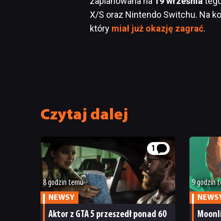
zaplanowana na
19 września
tego
X/S oraz Nintendo Switchu. Na k
który
miał już okazję zagrać
.
Czytaj dalej
1
8 godzin temu
9 godzin 
NEWSY
NEWS
Aktor z GTA 5 przeszedł ponad 60
Moonl