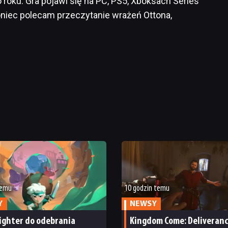
 roku. Gra pojawi się na PC, PS5, Xboksach Series
oniec polecam przeczytanie wrażeń Ottona,
temu
10 godzin temu
Y
NEWSY
ighter do odebrania
Kingdom Come: Deliveranc