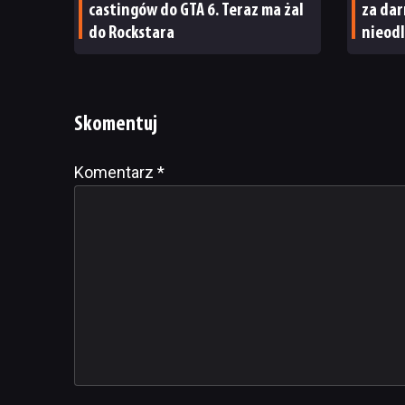
castingów do GTA 6. Teraz ma żal
za dar
do Rockstara
nieodl
Moonl
Skomentuj
Komentarz
Alternative:
*