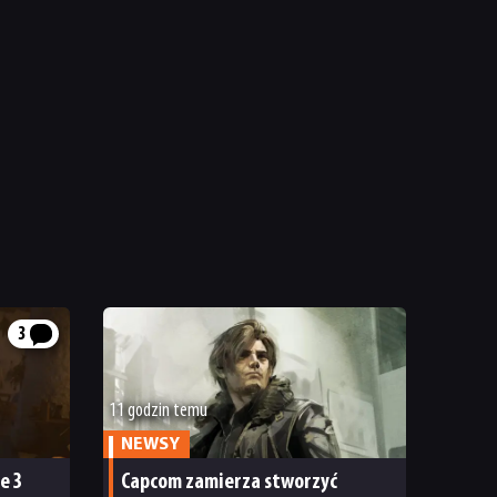
3
11 godzin temu
NEWSY
e 3
Capcom zamierza stworzyć