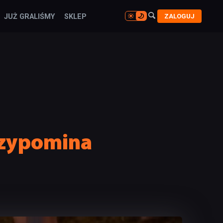

ZALOGUJ
JUŻ GRALIŚMY
SKLEP

rzypomina