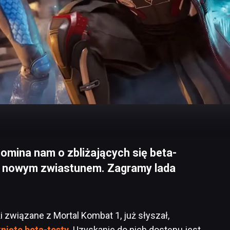
omina nam o zbliżających się beta-
1 nowym zwiastunem. Zagramy lada
 związane z Mortal Kombat 1, już słyszał,
nięte beta-testy
. Uzyskanie do nich dostępu jest