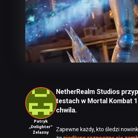
NetherRealm Studios przyp
testach w Mortal Kombat 
chwila.
Patryk
„Delighter”
Zapewne każdy, kto śledzi nowinki
Żelazny
że
niedługo rozpoczną się zamk