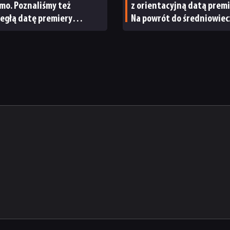
mo. Poznaliśmy też
z orientacyjną datą premi
egłą datę premiery
Na powrót do średniowie
ightera 2
Czech nie będziemy czekać
długo