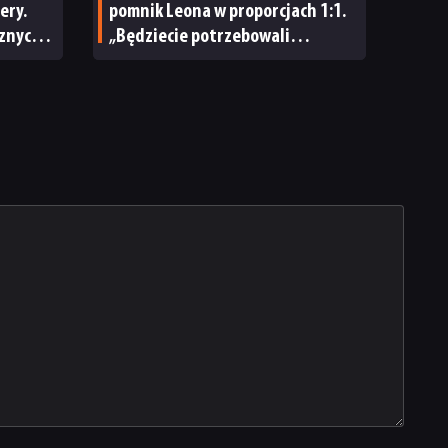
ery.
pomnik Leona w proporcjach 1:1.
cznych
„Będziecie potrzebowali
 zbyt
wszystkich możliwych znaków
»Nie dotykać!«”