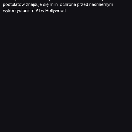
postulatów znajduje się m.in. ochrona przed nadmiernym
wykorzystaniem AI w Hollywood.
RECENZJE
PUBLICYSTYKA
KULTURA
RETRO
TECHNOLOGIE
DYSKUSJE
JUŻ GRALIŚMY