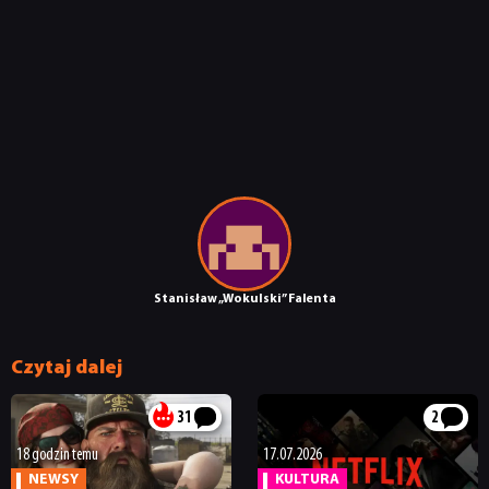
SKLEP
Stanisław „Wokulski” Falenta
Czytaj dalej
31
2
18 godzin temu
17.07.2026
NEWSY
KULTURA