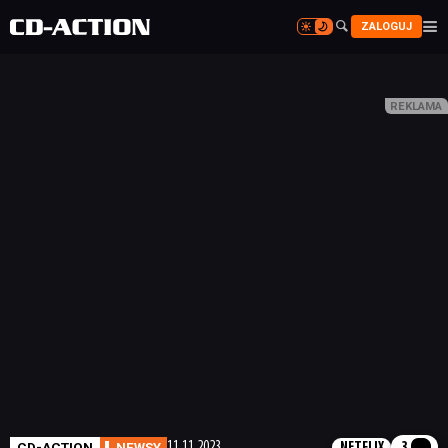


ZALOGUJ


CD-ACTION
NEWSY
11.11.2023