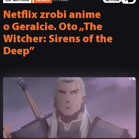
NETFLIX
3
Netflix zrobi anime
o Geralcie. Oto „The
Witcher: Sirens of the
Deep”