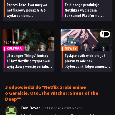
Prezes Take-Two nazywa
To dlatego produkcje
netfliksowy pokaz GTA 6
Netfliksa wyglądają
wydarzeniem
tak samo? Platforma
obowiązkowym. Nawet
przyznała, ile jej tytułów
nie wie, ilu Netflix
powstało z pomocą AI
ma subskrybentów
2
16.07.2026
07.07.2026
KULTURA
NEWSY
„Stranger Things” kończy
Tysiące osób widziało już
10 lat! Netflix przygotował
pierwszy odcinek
wyjątkową wersję serialu
„Cyberpunk: Edgerunners
na rocznicę
2”. CD Projekt Red dziękuje
za brak wycieków
3 odpowiedzi do “Netflix zrobi anime
o Geralcie. Oto „The Witcher: Sirens of the
Deep””
Ben Dover
11 listopada 2023 o 19:53