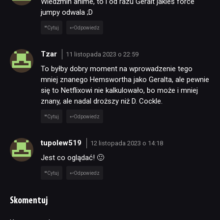
Wiedźmin anime, to i od razu Geralt jakieś force
jumpy odwala ;D
Cytuj
Odpowiedz
Tzar
11 listopada 2023 o 22:59
To byłby dobry moment na wprowadzenie tego
mniej znanego Hemswortha jako Geralta, ale pewnie
się to Netflixowi nie kalkulowało, bo może i mniej
znany, ale nadal droższy niż D. Cockle.
Cytuj
Odpowiedz
tupolew519
12 listopada 2023 o 14:18
Jest co oglądać! 🙂
Cytuj
Odpowiedz
Skomentuj