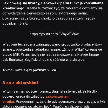
Jak chwalą się twórcy, Sapkowski pełni funkcję konsultanta
kreatywnego.
Trzeba tu zaznaczyć, że fabularnie cofniemy się
do wydarzeń z pierwszego sezonu aktorskiego serialu.
Dokładniej rzecz biorąc, chodzi o czasoprzestrzeń między
odcinkiem 5 a 6.
https://youtu.be/si0VayWFV6w
W stronę techniczną zaangażowano środowisko producentów
znane z poprzedniej adaptacji anime, „Zmory Wilka” koreańskie
studio MIR. W animację nie jest zaangażowane Platige Image.
Jak tłumaczy Bagiński chodzi o różnicę w stylistyce.
Anime ukaże się w
późnym 2024.
A co z aktorskim?
W tym samym poście Tomasz Bagiński stwierdził, że Netflix
dopiero wraca do zdjęć po
zakończonym
strajku.
Przypomnijmy, że o ile gdy scenarzyści już pracują, o tyle
NEWSY
aktorzy dopiero co złożyli broń. Wśród zrealizowanych