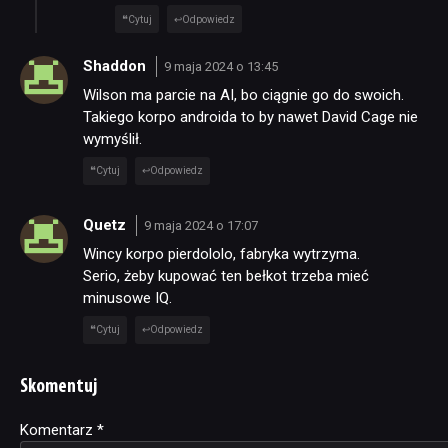
Cytuj
Odpowiedz
Shaddon
9 maja 2024 o 13:45
Wilson ma parcie na AI, bo ciągnie go do swoich.
Takiego korpo androida to by nawet David Cage nie
wymyślił.
Cytuj
Odpowiedz
Quetz
9 maja 2024 o 17:07
Wincy korpo pierdololo, fabryka wytrzyma.
Serio, żeby kupować ten bełkot trzeba mieć
minusowe IQ.
Cytuj
Odpowiedz
Skomentuj
Komentarz
Alternative:
*