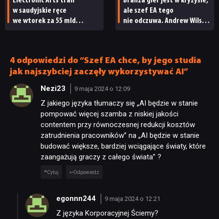
Electronic Arts trafi
Branża gier jest w kryzysie,
w saudyjskie ręce
ale szef EA tego
we wtorek za 55 mld
nie odczuwa. Andrew Wilson
dolarów. Samo też opłaci
zarobił prawie 40 milionów
część tego rachunku
dolarów
4 odpowiedzi do “Szef EA chce, by jego studia
jak najszybciej zaczęły wykorzystywać AI”
Nezi23
9 maja 2024 o 12:09
Z jakiego języka tłumaczy się „AI będzie w stanie
pompować więcej szamba z niskiej jakości
contentem przy równoczesnej redukcji kosztów
zatrudnienia pracowników” na „AI będzie w stanie
budować większe, bardziej wciągające światy, które
zaangażują graczy z całego świata” ?
Cytuj
Odpowiedz
egonnn244
9 maja 2024 o 12:21
Z języka Korporacyjnej Ściemy?