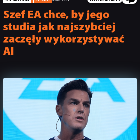
ELECTRONIC ARTS
4
Szef EA chce, by jego
studia jak najszybciej
zaczęły wykorzystywać
AI