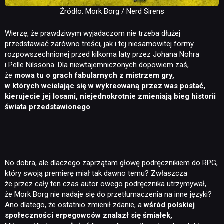
Źródło: Mork Borg / Nerd Sirens
Wierzę, że prawdziwym wyjadaczom nie trzeba dłużej
przedstawiać zarówno treści, jak i tej niesamowitej formy
rozpowszechnionej przed kilkoma laty przez Johana Nohra
i Pelle Nilssona. Dla niewtajemniczonych dopowiem zaś,
że
mowa tu o grach fabularnych z mistrzem gry,
w których wcielając się w wykreowaną przez was postać,
kierujecie jej losami, niejednokrotnie zmieniają bieg historii
świata przedstawionego
.
No dobra, ale dlaczego zaprzątam głowę podręcznikiem do RPG,
który swoją premierę miał tak dawno temu? Zwłaszcza
że przez cały ten czas autor owego podręcznika utrzymywał,
że Mork Borg nie nadaje się do przetłumaczenia na inne języki?
Ano dlatego, że ostatnio zmienił zdanie, a
wśród polskiej
społeczności erpegowców znalazł się śmiałek,