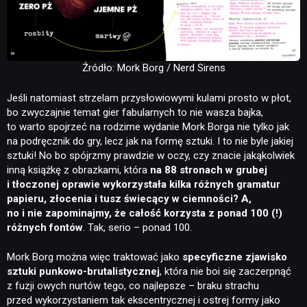
RETRO
Źródło: Mork Borg / Nerd Sirens
TECHNOLOGIE
Jeśli natomiast strzelam przysłowiowymi kulami prosto w płot,
bo zwyczajnie temat gier fabularnych to nie wasza bajka,
DYSKUSJE
to warto spojrzeć na rodzime wydanie Mork Borga nie tylko jak
na podręcznik do gry, lecz jak na formę sztuki. I to nie byle jakiej
sztuki! No bo spójrzmy prawdzie w oczy, czy znacie jakąkolwiek
JUŻ GRALIŚMY
inną książkę z obrazkami, która
na 88 stronach w grubej
i tłoczonej oprawie wykorzystała kilka różnych gramatur
papieru, złocenia i tusz świecący w ciemności? A,
SKLEP
no i nie zapominajmy, że całość korzysta z ponad 100 (!)
różnych fontów
. Tak, serio – ponad 100.
Mork Borg można więc traktować jako
specyficzne zjawisko
sztuki punkowo-brutalistycznej
, która nie boi się zaczerpnąć
z fuzji owych nurtów tego, co najlepsze – braku strachu
przed wykorzystaniem tak ekscentrycznej i ostrej formy jako