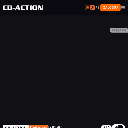


ZALOGUJ


CD-ACTION
NEWSY
17.06.2026