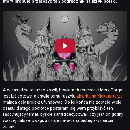
który próbuje przełożyć ten podręcznik na język polski.
A w zasadzie to już to zrobił, bowiem tłumaczenie Mork Borga
jest już gotowe, a chwilę temu ruszyła
zbiórka na Kickstarterze
mająca cały projekt ufundować. Do jej końca nie zostało wiele
czasu, dlatego pokrótce postaram się wam przybliżyć ten
fascynujący temat, byście sami zdecydowali, czy jest on godny
waszej dalszej uwagi, a może nawet osobistego wsparcia
zbiórki.