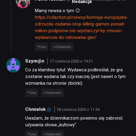
Mamy newsa o tym 🙂
https://cdaction.pl/newsy/komisja-europejska-
odrzucila-zadania-stop-killing-games-ponad-
milion-podpisow-nie-wystarczyl-by-zmusic-
wydawcow-do-ratowania-gier/
Cytuj
Odpowiedz
Szym@n
17 czerwca 2026 o 19:21
Co za kłamliwy tytuł. Wydawca podkreślał, że gra
zostanie wydana tak czy inaczej (jest nawet o tym
wzmianka na stronie zbiórki).
Cytuj
Odpowiedz
Chmielok
18 czerwca 2026 o 11:54
Uważam, że dziennikarzom powinno się zabronić
używania słowa „kultowy”.
Cytuj
Odpowiedz