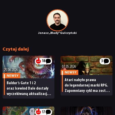
Jonasz „Blady” Gulczyński
Czytaj dalej
18
3
07.05.2026
25.06.2026
NEWSY
NEWSY
Atari nabyło prawa
Baldur’s Gate 1 i 2
do legendarnej marki RPG.
oraz Icewind Dale dostały
Zapomniany cykl ma zostać
wyczekiwaną aktualizację.
poszerzony o seriale i filmy
Nowe lokalizacje, wsparcie
aktualnych technologii
oraz coś dla graczy
17