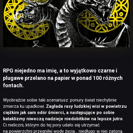
RPG niejedno ma imię, a to wyjątkowo czarne i
plugawe przelano na papier w ponad 100 różnych
fontach.
Wyobraźcie sobie taki scenariusz: ponury świat niechybnie
zmierza ku upadkowi.
Zagłada rasy ludzkiej wisi w powietrzu
ciężkim jak sam odór śmierci, a następujące po sobie
kataklizmy niweczą nadzieje niedobitków na lepsze jutro
.
Ci nieliczni, którym do tej pory udało się utrzymać
na powierzchni przegniłej wody życia… niedługo w niej zatoną.