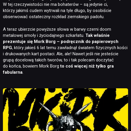
W tej rzeczywistości nie ma bohaterów – są jedynie ci,
którzy jakimś cudem wytrwali na tyle długo, by osobiście
obserwować ostateczny rozkład ziemskiego padołu.
A teraz ubierzcie powyższe słowa w barwy czerni doom
metalowej smoły i życiodajnego szkarłatu.
Tak właśnie
prezentuje się Mork Borg – podręcznik do papierowych
RPG
, który jakieś 6 lat temu zawładnął światem fizycznych kości
i drukowanych kart postaci. Ale, ale! Nawet jeśli nie jesteście
grupą docelową takich tworów, to i tak polecam doczytać
do końca, bowiem Mork Borg
to coś więcej niż tylko gra
fabularna
.