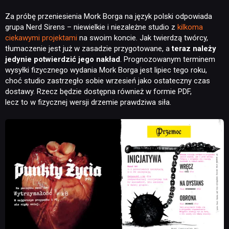
Za próbę przeniesienia Mork Borga na język polski odpowiada
grupa Nerd Sirens – niewielkie i niezależne studio z
kilkoma
ciekawymi projektami
na swoim koncie. Jak twierdzą twórcy,
tłumaczenie jest już w zasadzie przygotowane, a
teraz należy
jedynie potwierdzić jego nakład
. Prognozowanym terminem
wysyłki fizycznego wydania Mork Borga jest lipiec tego roku,
choć studio zastrzegło sobie wrzesień jako ostateczny czas
dostawy. Rzecz będzie dostępna również w formie PDF,
lecz to w fizycznej wersji drzemie prawdziwa siła.
NEWSY
RECENZJE
PUBLICYSTYKA
KULTURA