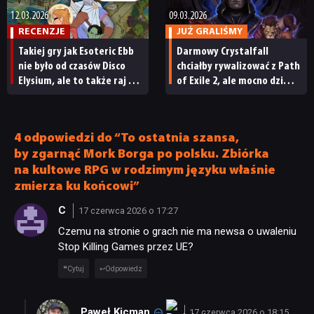
mobilnych
12.03.2026
09.03.2026
RECENZJE
JUŻ GRALIŚMY
Takiej gry jak Esoteric Ebb
Darmowy Crystalfall
nie było od czasów Disco
chciałby rywalizować z Path
Elysium, ale to także raj dla
of Exile 2, ale mocno dziwią
fanów klasycznych bądź
mnie jego niektóre pomysły
papierowych RPG
[JUŻ GRALIŚMY]
[RECENZJA]
4 odpowiedzi do “To ostatnia szansa,
by zgarnąć Mork Borga po polsku. Zbiórka
na kultowe RPG w rodzimym języku właśnie
zmierza ku końcowi”
C
17 czerwca 2026 o 17:27
Czemu na stronie o grach nie ma newsa o uwaleniu
Stop Killing Games przez UE?
Cytuj
Odpowiedz
Paweł Kicman
17 czerwca 2026 o 18:15