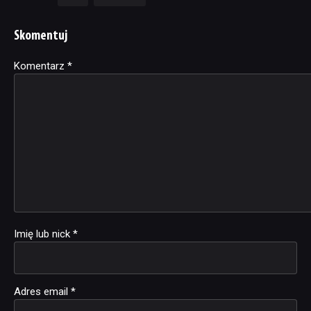
Skomentuj
Komentarz
Alternative:
*
Imię lub nick
*
Adres email
*