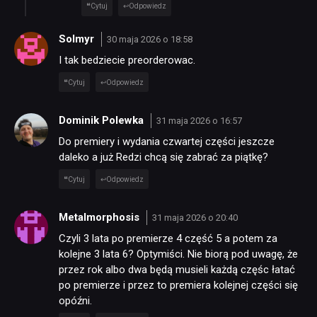
Cytuj
Odpowiedz
Solmyr
30 maja 2026 o 18:58
I tak bedziecie preorderowac.
Cytuj
Odpowiedz
Dominik Polewka
31 maja 2026 o 16:57
Do premiery i wydania czwartej części jeszcze
daleko a już Redzi chcą się zabrać za piątkę?
Cytuj
Odpowiedz
Metalmorphosis
31 maja 2026 o 20:40
Czyli 3 lata po premierze 4 część 5 a potem za
kolejne 3 lata 6? Optymiści. Nie biorą pod uwagę, że
przez rok albo dwa będą musieli każdą częśc łatać
po premierze i przez to premiera kolejnej części się
opóźni.