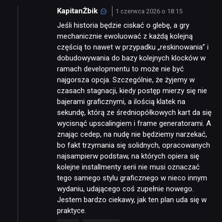
KapitanŻbik
1 czerwca 2026 o 18:15
Jeśli historia będzie ciskać o glebę, a gry
mechanicznie ewoluować z każdą kolejną
częścią to nawet w przypadku „reskinowania” i
dobudowywania do bazy kolejnych klocków w
ramach developmentu to może nie być
najgorsza opcja. Szczególnie, że żyjemy w
czasach stagnacji, kiedy postęp mierzy się nie
bajerami graficznymi, a ilością klatek na
sekundę, którą ze średniopółkowych kart da się
wycisnąć upscalingiem i frame generatorami. A
znając cedep, na nudę nie będziemy narzekać,
bo fakt trzymania się solidnych, opracowanych
najsampierw podstaw, na których opiera się
kolejne installmenty serii nie musi oznaczać
tego samego stylu graficznego w nieco innym
wydaniu, udającego coś zupełnie nowego.
Jestem bardzo ciekawy, jak ten plan uda się w
praktyce.