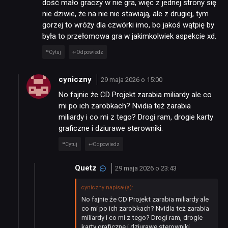
dość mało graczy w nie gra, więc z jednej strony się
nie dziwie, że na nie nie stawiają, ale z drugiej, tym
gorzej to wróży dla czwórki imo, bo jakoś wątpię by
była to przełomowa gra w jakimkolwiek aspekcie xd.
Cytuj
Odpowiedz
cyniczny
29 maja 2026 o 15:00
No fajnie że CD Projekt zarabia miliardy ale co
mi po ich zarobkach? Nvidia też zarabia
miliardy i co mi z tego? Drogi ram, drogie karty
graficzne i dziurawe sterowniki.
Cytuj
Odpowiedz
Quetz
29 maja 2026 o 23:43
cyniczny napisał(a):
No fajnie że CD Projekt zarabia miliardy ale
co mi po ich zarobkach? Nvidia też zarabia
miliardy i co mi z tego? Drogi ram, drogie
karty graficzne i dziurawe sterowniki.