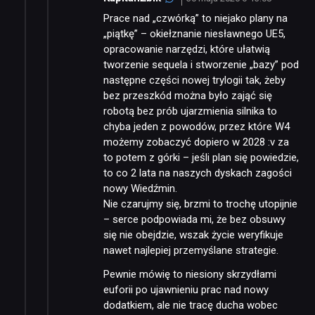
Prace nad „czwórką” to niejako plany na
„piątkę” – okiełznanie niesławnego UE5,
opracowanie narzędzi, które ułatwią
tworzenie sequela i stworzenie „bazy” pod
następne części nowej trylogii tak, żeby
bez przeszkód można było zająć się
robotą bez prób ujarzmienia silnika to
chyba jeden z powodów, przez które W4
możemy zobaczyć dopiero w 2028 :v za
to potem z górki – jeśli plan się powiedzie,
to co 2 lata na naszych dyskach zagości
nowy Wiedźmin.
Nie czarujmy się, brzmi to trochę utopijnie
– serce podpowiada mi, że bez obsuwy
się nie obejdzie, wszak życie weryfikuje
nawet najlepiej przemyślane strategie.
Pewnie mówię to niesiony skrzydłami
euforii po ujawnieniu prac nad nowy
dodatkiem, ale nie tracę ducha wobec