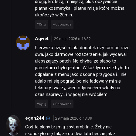
drugą, krótszą, mniejszą, plus oczywiście
płatna kosmetyka i płatne misje które można
ukończyć w 20min.
Cytuj
Odpowiedz
Aqwet
29 maja 2026 o 16:32
Pierwsza część miała dodatek czy tam od razu
dwa, jako darmowe rozszerzenie, jak wydawali
ulepszający patch. No chyba, że słabo to
pamiętam i było płatne. W każdym razie było to
odpalane z menu jako osobna przygoda i… nie
udało mi się pograć, bo nie ładowały mi się
tekstury twarzy, więc odpuściłem wtedy na
czas naprawy… i więcej nie wróciłem
Cytuj
Odpowiedz
egon244
29 maja 2026 o 13:39
Coś te plany brzmią zbyt ambitnie. Żeby nie
skończyło się tak, że co dwa lata będzie jak z