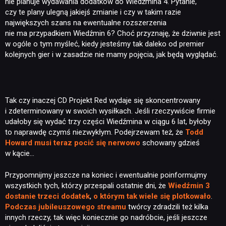
nie planuje wydawania dodatków do Wiedźmina 4. Pytanie,
czy te plany ulegną jakiejś zmianie i czy w takim razie
największych szans na ewentualne rozszerzenia
nie ma przypadkiem Wiedźmin 6? Choć przyznaję, że dziwnie jest
w ogóle o tym myśleć, kiedy jesteśmy tak daleko od premier
kolejnych gier i w zasadzie nie mamy pojęcia, jak będą wyglądać.
Tak czy inaczej CD Projekt Red wydaje się skoncentrowany
i zdeterminowany w swoich wysiłkach. Jeśli rzeczywiście firmie
udałoby się wydać trzy części Wiedźmina w ciągu 6 lat, byłoby
to naprawdę czymś niezwykłym. Podejrzewam też, że
Todd
Howard musi teraz pocić się nerwowo
schowany gdzieś
w kącie…
Przypomnijmy jeszcze na koniec i ewentualnie poinformujmy
wszystkich tych, którzy przespali ostatnie dni, że
Wiedźmin 3
dostanie trzeci dodatek
,
o którym tak wiele się plotkowało
.
Podczas jubileuszowego streamu
twórcy zdradzili też kilka
innych rzeczy, tak więc koniecznie go nadróbcie, jeśli jeszcze