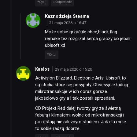
Cytuj
Odpowiedz
Kaznodzieja Steama
31 maja 2026 o 16:47
Może sobie grzać ile chce,black flag
remake też rozgrzał serca graczy co jebali
ubisoft xd
Cytuj
Kaelos
29 maja 2026 o 15:20
Activision Blizzard, Electronic Arts, Ubisoft to
są studia które się posypały. Obsesyjnie ładują
mikrotransakcje w ich coraz gorsze
jakościowo gry a i tak zostali sprzedani.
CD Projekt Red dalej tworzy gry ze świetną
fabułą i klimatem, wolne od mikrotransakcji i
pozostają niezależnym studiem. Jak dla mnie
to sobie radzą dobrze.