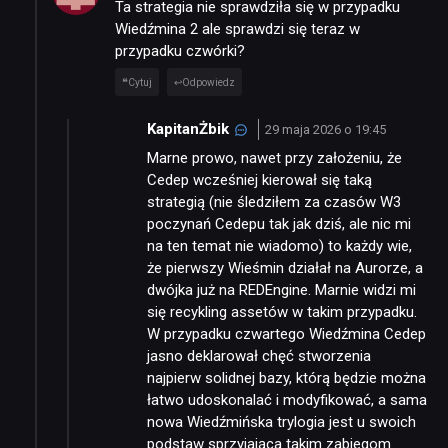
Ta strategia nie sprawdziła się w przypadku
Wiedźmina 2 ale sprawdzi się teraz w
przypadku czwórki?
Cytuj
Odpowiedz
KapitanŻbik
29 maja 2026 o 19:45
Marne prowo, nawet przy założeniu, że
Cedep wcześniej kierował się taką
strategią (nie śledziłem za czasów W3
poczynań Cedepu tak jak dziś, ale nic mi
na ten temat nie wiadomo) to każdy wie,
że pierwszy Wieśmin działał na Aurorze, a
dwójka już na REDEngine. Marnie widzi mi
się recykling assetów w takim przypadku.
W przypadku czwartego Wiedźmina Cedep
jasno deklarował chęć stworzenia
najpierw solidnej bazy, którą będzie można
łatwo udoskonalać i modyfikować, a sama
nowa Wiedźmińska trylogia jest u swoich
podstaw sprzyjająca takim zabiegom