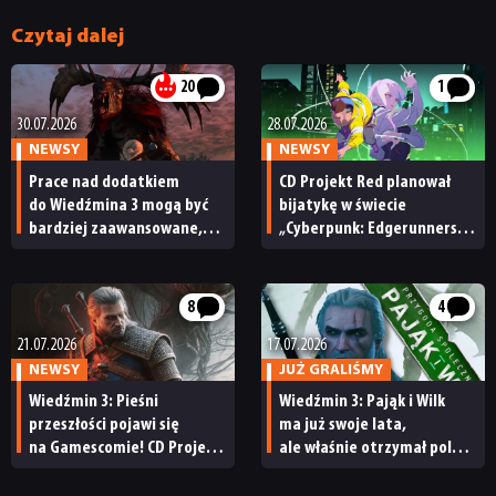
Czytaj dalej
20
1
30.07.2026
28.07.2026
NEWSY
NEWSY
Prace nad dodatkiem
CD Projekt Red planował
do Wiedźmina 3 mogą być
bijatykę w świecie
bardziej zaawansowane,
„Cyberpunk: Edgerunners”.
niż sądziliśmy. Angielski
Podobno mieli za nią
głos Geralta uchylił rąbka
odpowiadać twórcy serii
tajemnicy
Shantae
8
4
21.07.2026
17.07.2026
NEWSY
JUŻ GRALIŚMY
Wiedźmin 3: Pieśni
Wiedźmin 3: Pająk i Wilk
przeszłości pojawi się
ma już swoje lata,
na Gamescomie! CD Projekt
ale właśnie otrzymał polski
Red zapowiada
dubbing! Sprawdziłem tego
wyczekiwaną prezentację
moda i brzmi naprawdę