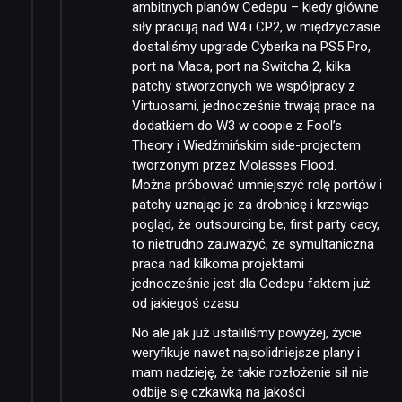
ambitnych planów Cedepu – kiedy główne
siły pracują nad W4 i CP2, w międzyczasie
dostaliśmy upgrade Cyberka na PS5 Pro,
port na Maca, port na Switcha 2, kilka
NEWSY
patchy stworzonych we współpracy z
Virtuosami, jednocześnie trwają prace na
dodatkiem do W3 w coopie z Fool’s
RECENZJE
Theory i Wiedźmińskim side-projectem
tworzonym przez Molasses Flood.
Można próbować umniejszyć rolę portów i
PUBLICYSTYKA
patchy uznając je za drobnicę i krzewiąc
pogląd, że outsourcing be, first party cacy,
to nietrudno zauważyć, że symultaniczna
KULTURA
praca nad kilkoma projektami
jednocześnie jest dla Cedepu faktem już
od jakiegoś czasu.
RETRO
No ale jak już ustaliliśmy powyżej, życie
weryfikuje nawet najsolidniejsze plany i
TECHNOLOGIE
mam nadzieję, że takie rozłożenie sił nie
odbije się czkawką na jakości