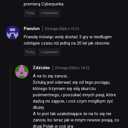
premierą Cyberpunka.
Cytuj
Odpowiedz
Pavulon
29 maja 2026 o 13:51
Prawdę mówiąc wolę dostać 3 gry w niedługim
odstępie czasu niż jedną na 20 lat jak obecnie.
Cytuj
Odpowiedz
Zdzislav
29 maja 2026 o 14:12
A na to się zanosi…
Sztuką jest oderwać się od tego pociągu,
którego trzymam się siłą skurczu
pośmiertnego, i poszukać innych pasji, które
dadzą mi zajęcie, i coś czym mógłbym żyć
dłużej.
A to jest tak uzależniające że na to się nie
zanosi, bo teraz jak w innym newsie pisają, co
drugi Polak w coś gra.