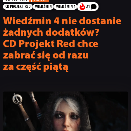
CD PROJEKT RED
WIEDŹMIN
WIEDŹMIN 4
31
Wiedźmin 4 nie dostanie
żadnych dodatków?
CD Projekt Red chce
zabrać się od razu
za część piątą