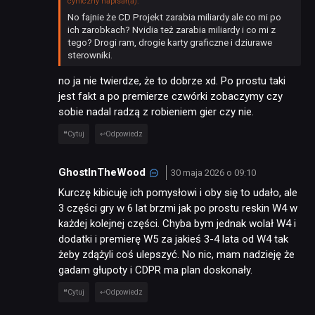
cyniczny napisał(a):
No fajnie że CD Projekt zarabia miliardy ale co mi po
ich zarobkach? Nvidia też zarabia miliardy i co mi z
tego? Drogi ram, drogie karty graficzne i dziurawe
sterowniki.
no ja nie twierdze, że to dobrze xd. Po prostu taki
jest fakt a po premierze czwórki zobaczymy czy
sobie nadal radzą z robieniem gier czy nie.
Cytuj
Odpowiedz
GhostInTheWood
30 maja 2026 o 09:10
Kurczę kibicuję ich pomysłowi i oby się to udało, ale
3 części gry w 6 lat brzmi jak po prostu reskin W4 w
każdej kolejnej części. Chyba bym jednak wolał W4 i
dodatki i premierę W5 za jakieś 3-4 lata od W4 tak
żeby zdążyli coś ulepszyć. No nic, mam nadzieję że
gadam głupoty i CDPR ma plan doskonały.
Cytuj
Odpowiedz