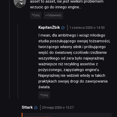
asset to asset, nie jest wielkim problemem
wrzucic go do innego engine…
Cytuj
Odpowiedz
KapitanŻbik
1 czerwca 2026 o 14:50
I mean, dla ambitnego i wciąż młodego
studia poszukującego swojej tożsamości,
tworzącego własny silnik i próbującego
wejść do światowej czołówki rzeźbienie
wszystkiego od zera było najwyraźniej
ważniejsze niż recykling assetów z
pożyczonego, zapyziałego engine’u.
Najwyraźniej nie widzieli wtedy w takich
praktykach swojej drogi do zawojowania
świata.
Cytuj
Sttark
29 maja 2026 o 15:27