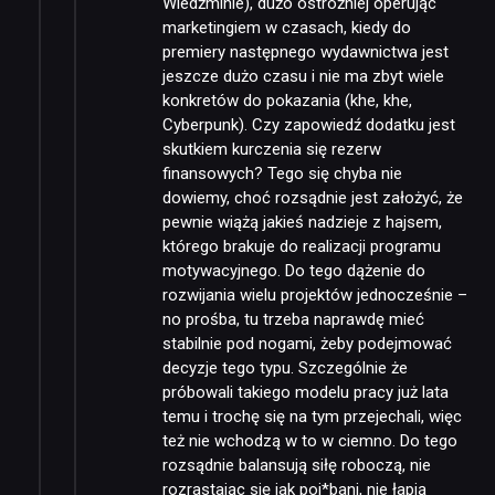
Wiedźminie), dużo ostrożniej operując
marketingiem w czasach, kiedy do
premiery następnego wydawnictwa jest
jeszcze dużo czasu i nie ma zbyt wiele
konkretów do pokazania (khe, khe,
Cyberpunk). Czy zapowiedź dodatku jest
skutkiem kurczenia się rezerw
finansowych? Tego się chyba nie
dowiemy, choć rozsądnie jest założyć, że
pewnie wiążą jakieś nadzieje z hajsem,
którego brakuje do realizacji programu
motywacyjnego. Do tego dążenie do
rozwijania wielu projektów jednocześnie –
no prośba, tu trzeba naprawdę mieć
stabilnie pod nogami, żeby podejmować
decyzje tego typu. Szczególnie że
próbowali takiego modelu pracy już lata
temu i trochę się na tym przejechali, więc
też nie wchodzą w to w ciemno. Do tego
rozsądnie balansują siłę roboczą, nie
rozrastając się jak poj*bani, nie łapią