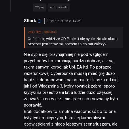
Cytuj
Odpowiedz
Sttark
29 maja 2026 o 14:39
cyniczny napisał(a):
Coś mi się widzi że CD Projekt się sypie. No ale skoro
przezes jest teraz milionerem to co mu zależy?
Nie sypie się, przynajmniej nie pod względem
przychodów bo zarabiają bardzo dobrze, ale są
takim samym korpo jak Ubi, EA itd. Po porażce
wizerunkowej Cyberpunka muszą mieć grę dużo
bardziej dopracowaną na premierę i lepszą od niej
jak i od Wiedźmina 3, który również zebrał sporo
krytyki na przestrzeni lat a ludzie dużo częściej
zauważają co w grze nie grało i co można by było
poprawić.
Brak dodatków to smutna wiadomość bo to one
były tymi mniejszymi, bardziej kameralnymi
opowieściami z nieco lepszym scenariuszem, ale