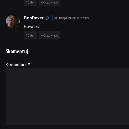
Cytuj
Odpowiedz
BenDover
30 maja 2026 o 22:09
Również.
Cytuj
Odpowiedz
Skomentuj
Komentarz
Alternative:
*