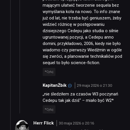
mającym ułatwić tworzenie sequela bez
wymyślania koła na nowo. To info znane
już od lat, nie trzeba być geniuszem, żeby
widzieć różnicę w postępowaniu
dzisiejszego Cedepu jako studia o silnie
ugruntowanej pozycji, a Cedepu anno
domini, przykładowo, 2006, kiedy nie było
wiadomo czy pierwszy Wiedźmin w ogóle
się zwróci, a planowanie technikaliów pod
sequel to było science-fiction.
Cytuj
KapitanŻbik
29 maja 2026 o 21:30
„nie śledziłem za czasów W3 poczynań
Cedepu tak jak dziś” – miało być W2*
Cytuj
Herr Flick
30 maja 2026 o 20:16