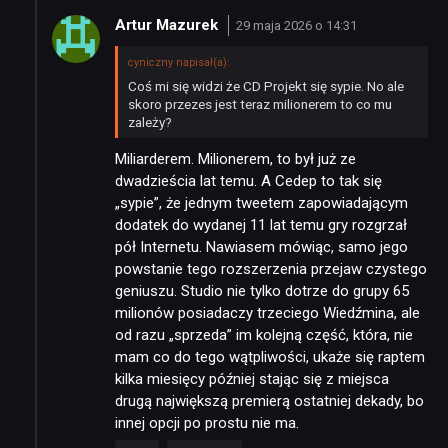
Artur Mazurek
29 maja 2026 o 14:31
cyniczny napisał(a):
Coś mi się widzi że CD Projekt się sypie. No ale
skoro przezes jest teraz milionerem to co mu
zależy?
Miliarderem. Milionerem, to był już ze
dwadzieścia lat temu. A Cedep to tak się
„sypie”, że jednym tweetem zapowiadającym
dodatek do wydanej 11 lat temu gry rozgrzał
pół Internetu. Nawiasem mówiąc, samo jego
powstanie tego rozszerzenia przejaw czystego
geniuszu. Studio nie tylko dotrze do grupy 65
milionów posiadaczy trzeciego Wiedźmina, ale
od razu „sprzeda” im kolejną część, która, nie
mam co do tego wątpliwości, ukaże się raptem
kilka miesięcy później stając się z miejsca
drugą największą premierą ostatniej dekady, bo
innej opcji po prostu nie ma.