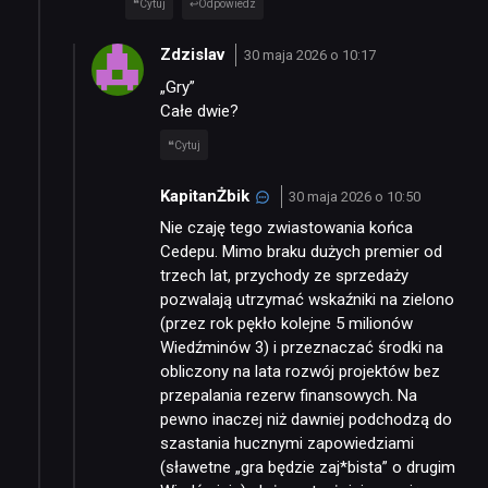
Cytuj
Odpowiedz
Zdzislav
30 maja 2026 o 10:17
„Gry”
Całe dwie?
Cytuj
KapitanŻbik
30 maja 2026 o 10:50
Nie czaję tego zwiastowania końca
Cedepu. Mimo braku dużych premier od
trzech lat, przychody ze sprzedaży
pozwalają utrzymać wskaźniki na zielono
(przez rok pękło kolejne 5 milionów
Wiedźminów 3) i przeznaczać środki na
obliczony na lata rozwój projektów bez
przepalania rezerw finansowych. Na
pewno inaczej niż dawniej podchodzą do
szastania hucznymi zapowiedziami
(sławetne „gra będzie zaj*bista” o drugim