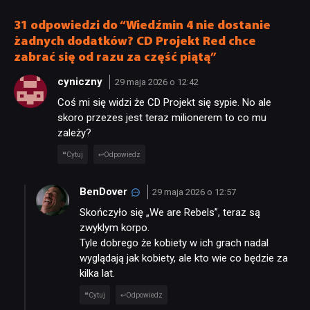
dodatku
świetnie [JUŻ GRALIŚMY]
31 odpowiedzi do “Wiedźmin 4 nie dostanie
żadnych dodatków? CD Projekt Red chce
zabrać się od razu za część piątą”
cyniczny
29 maja 2026 o 12:42
Coś mi się widzi że CD Projekt się sypie. No ale
skoro przezes jest teraz milionerem to co mu
zależy?
Cytuj
Odpowiedz
BenDover
29 maja 2026 o 12:57
Skończyło się „We are Rebels”, teraz są
zwyklym korpo.
Tyle dobrego że kobiety w ich grach nadal
wyglądają jak kobiety, ale kto wie co będzie za
kilka lat.
Cytuj
Odpowiedz