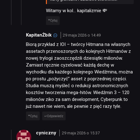
Witamy w kol… kapitalizmie 💸
Cytuj
KapitanŻbik
29 maja 2026 o 14:49
Biorą przykład z IOI – twórcy Hitmana na własnych
assetach przenoszonych do kolejnych Hitmanów z
nowej trylogii zaoszczędzili dziesiątki milionów.
Zamiast ręcznie cyzelować każdą dechę w
wychodku dla każdego kolejnego Wiedźmina, można
po prostu „pożyczyć” asset z poprzedniej części.
Studia muszą myśleć o redukcji astronomicznych
kosztów tworzenia mega-hitów. Wiedźmin 3 – 120
milionów ziko za sam development, Cyberpunk to
już nawet nie wiem, ale pewnie z pięć razy tyle.
Cytuj
Odpowiedz
cyniczny
29 maja 2026 o 15:37