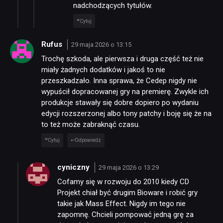
nadchodzących tytułów.
DYSKUSJE
Cytuj
Rufus
29 maja 2026 o 13:15
JUŻ GRALIŚMY
Trochę szkoda, ale pierwsza i druga część też nie
miały żadnych dodatków i jakoś to nie
SKLEP
przeszkadzało. Inna sprawa, że Cedep nigdy nie
wypuścił dopracowanej gry na premierę. Zwykle ich
produkcje stawały się dobre dopiero po wydaniu
edycji rozszerzonej albo tony patchy i boję się że na
to też może zabraknąć czasu.
Cytuj
Odpowiedz
cyniczny
29 maja 2026 o 13:29
Cofamy się w rozwoju do 2010 kiedy CD
Projekt chiał być drugim Bioware i robić gry
takie jak Mass Effect. Nigdy im tego nie
zapomnę. Chcieli pompować jedną grę za