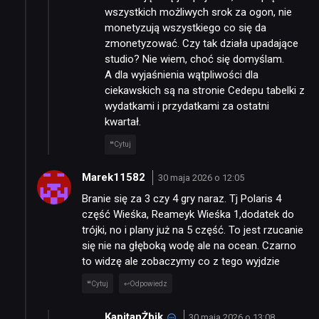
wszystkich możliwych srok za ogon, nie
monetyzują wszystkiego co się da
zmonetyzować. Czy tak działa upadające
studio? Nie wiem, choć się domyślam.
A dla wyjaśnienia wątpliwości dla
ciekawskich są na stronie Cedepu tabelki z
wydatkami i przydatkami za ostatni
kwartał.
Cytuj
Marek11582
30 maja 2026 o 12:05
Branie się za 3 czy 4 gry naraz. Tj Polaris 4
część Wieśka, Reameyk Wieśka 1,dodatek do
trójki, no i plany już na 5 część. To jest rzucanie
się nie na głęboką wodę ale na ocean. Czarno
to widzę ale zobaczymy co z tego wyjdzie
Cytuj
Odpowiedz
KapitanŻbik
30 maja 2026 o 13:08