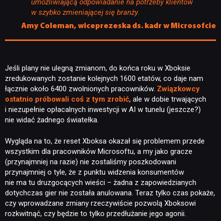
PUBLICYSTYKA
umożliwiającą odpowiadanie na potrzeby klientów
w szybko zmieniającej się branży.
Amy Coleman, wiceprezeska ds. kadr w Microsofcie
KULTURA
RETRO
Jeśli plany nie ulegną zmianom, do końca roku w Xboksie
zredukowanych zostanie kolejnych 1600 etatów, co daje nam
łącznie około 6400 zwolnionych pracowników.
Związkowcy
TECHNOLOGIE
ostatnio próbowali coś z tym zrobić
, ale w dobie trwających
i niezupełnie opłacalnych inwestycji w AI w tunelu (jeszcze?)
nie widać żadnego światełka.
DYSKUSJE
Wygląda na to, że reset Xboksa okazał się problemem przede
wszystkim dla pracowników Microsoftu, a my jako gracze
JUŻ GRALIŚMY
(przynajmniej na razie) nie zostaliśmy poszkodowani
przynajmniej o tyle, że z punktu widzenia konsumentów
nie ma tu druzgocących wieści – żadna z zapowiedzianych
SKLEP
dotychczas gier nie została anulowana. Teraz tylko czas pokaże,
czy wprowadzane zmiany rzeczywiście pozwolą Xboksowi
rozkwitnąć, czy będzie to tylko przedłużanie jego agonii.