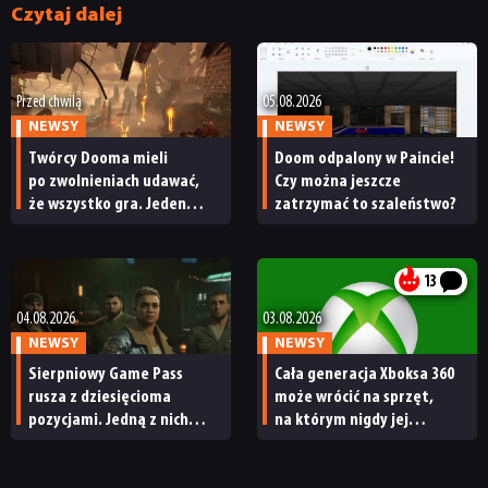
Czytaj dalej
Przed chwilą
05.08.2026
NEWSY
NEWSY
Twórcy Dooma mieli
Doom odpalony w Paincie!
po zwolnieniach udawać,
Czy można jeszcze
że wszystko gra. Jeden
zatrzymać to szaleństwo?
z nich wyłamał się
i powiedział prawdę
13
04.08.2026
03.08.2026
NEWSY
NEWSY
Sierpniowy Game Pass
Cała generacja Xboksa 360
rusza z dziesięcioma
może wrócić na sprzęt,
pozycjami. Jedną z nich
na którym nigdy jej
trzeba jednak szybko ograć
nie było. Microsoft rozesłał
wydawcom konkretne daty