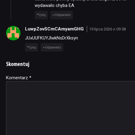
wydawało chyba EA.
Cytuj
Odpowiedz
LuwpZovSCmCAmyamGHG
19 lipca 2026 o 09:58
JUxUUFKUYJlwkNsDrXksyn
Cytuj
Odpowiedz
Skomentuj
Komentarz
Alternative:
*