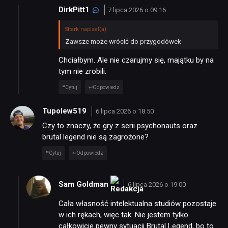
DirkPitt1
7 lipca 2026 o 09:16
Sttark napisał(a):
Zawsze może wrócić do przygodówek
Chciałbym. Ale nie czarujmy się, majątku by na
tym nie zrobili.
Cytuj
Odpowiedz
Tupolew519
6 lipca 2026 o 18:50
Czy to znaczy, że gry z serii psychonauts oraz
brutal legend nie są zagrożone?
Cytuj
Odpowiedz
Sam Goldman
6 lipca 2026 o 19:00
Cała własność intelektualna studiów pozostaje
w ich rękach, więc tak. Nie jestem tylko
całkowicie pewny sytuacji Brutal Legend, bo to