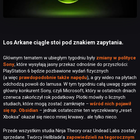
Los Arkane ciągle stoi pod znakiem zapytania.
Głównym tematem w ubiegłym tygodniu były
zmiany w polityce
Sony
, które wysyłają jasny przekaz odnośnie do przyszłości:
PlayStation 6 będzie pozbawione wydań fizycznych
(a więc
prawdopodobnie także napędu
), a gry wideo na płytach
odchodzą powoli do lamusa. W tym tygodniu całą uwagę zgarnie
główny konkurent Sony, czyli Microsoft, który w ostatnich dniach
czerwca zakończył rok podatkowy. Plotki mówiły o licznych
studiach, które mogą zostać zamknięte –
wśród nich pojawił
się np. Obsidian
– jednak ostatecznie ten wyczekiwany „reset
Xboksa” okazał się nieco mniej krwawy… ale tylko nieco.
Przede wszystkim studia Ninja Theory oraz Undead Labs zostały
sprzedane. Twórcy Hellblade’a
zapowiedzieli na tegorocznym