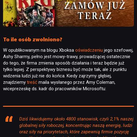
To ile osób zwolniono?
W opublikowanym na blogu Xboksa
oświadczeniu
jego szefowej,
Ashy Sharmy, pełno jest mowy-trawy, prowadzącej ostatecznie
do tego, że firma zmienia sposób działania i teraz będzie już
tylko lepiej. Z perspektywy biznesu być może tak, ale z punktu
widzenia ludzi już nie do końca. Kiedy zajrzymy głębiej,
znajdziemy
treść
maila wysłanego przez Amy Coleman,
wiceprezeskę ds. kadr do pracowników Microsoftu:
NEWSY
RECENZJE
Dziś likwidujemy około 4800 stanowisk, czyli 2,1% naszej
globalnej siły roboczej, koncentrując naszą energię, ludzi
oraz siły na priorytetach, które zapewnią firmie pozycję