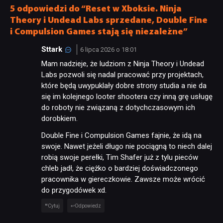
5 odpowiedzi do “Reset w Xboksie. Ninja
Theory i Undead Labs sprzedane, Double Fine
i Compulsion Games stają się niezależne”
Sttark
6 lipca 2026 o 18:01
Mam nadzieje, że ludziom z Ninja Theory i Undead
Labs pozwoli się nadal pracować przy projektach,
które będą uwypuklały dobre strony studia a nie da
się im kolejnego looter shootera czy inną grę usługę
do roboty nie związaną z dotychczasowym ich
dorobkiem.
Double Fine i Compulsion Games fajnie, że idą na
swoje. Nawet jeżeli długo nie pociągną to niech dalej
robią swoje perełki, Tim Shafer już z tylu pieców
chleb jadł, że ciężko o bardziej doświadczonego
pracownika w giereczkowie. Zawsze może wrócić
do przygodówek xd.
Cytuj
Odpowiedz