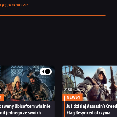
 jej premierze.
4
6
04.08.2026
Y
NEWSY
k zwany Ubisoftem właśnie
Już dzisiaj Assassin’s Cree
ił jednego ze swoich
Flag Resynced otrzyma