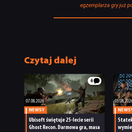
egzemplarza gry już po
Czytaj dalej
6
07.08.2026
05.08.202
NEWSY
NEWS
Ubisoft świętuje 25-lecie serii
State
Ghost Recon. Darmowa gra, masa
wymien