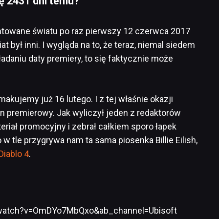
ę 2431 dni temu?
ntowane światu po raz pierwszy 12 czerwca 2017
at był inni. I wygląda na to, że teraz, niemal siedem
kładaniu daty premiery, to się faktycznie może
makujemy już 16 lutego. I z tej właśnie okazji
 premierowy. Jak wyliczył jeden z redaktorów
ateriał promocyjny i zebrał całkiem sporo łapek
to w tle przygrywa nam ta sama piosenka Billie Eilish,
Diablo 4
.
/watch?v=OmDYo7MbQxo&ab_channel=Ubisoft