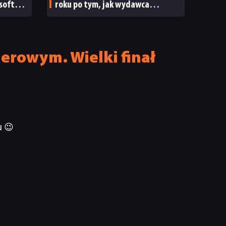
soft
roku po tym, jak wydawca
oczątek
próbował je ratować dość
radykalną metodą
erowym. Wielki finał
u 😉