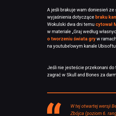
A jeśli brakuje wam doniesień ze
wyjaśnienia dotyczące
braku ka
Wokulski dwa dni temu
cytował 
w materiale „Graj według własny
o tworzeniu świata gry
w ramach 
na youtube’owym kanale Ubisoftu
Jeśli nie jesteście przekonani do
zagrać w Skull and Bones za da
W tej otwartej wersji 
Zbójca (poziom 6. rang