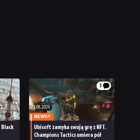
3
03.08.2026
NEWSY
d Black
Ubisoft zamyka swoją grę z NFT.
Champions Tactics umiera pół