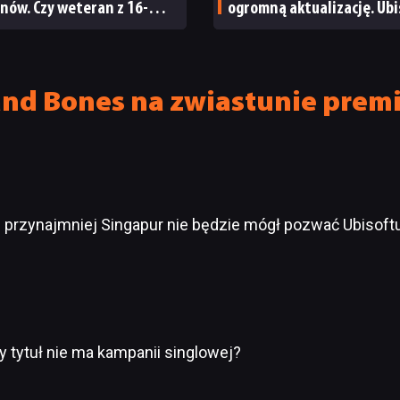
nów. Czy weteran z 16-
ogromną aktualizację. Ubi
m stażem wyznaczy nowy
obiecuje, że to dopiero p
la marki Assassin’s Creed?
zmian i poprawek
and Bones na zwiastunie premi
 przynajmniej Singapur nie będzie mógł pozwać Ubisoft
y tytuł nie ma kampanii singlowej?