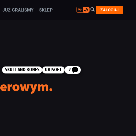

ZALOGUJ
JUŻ GRALIŚMY
SKLEP

SKULL AND BONES
UBISOFT
2
mierowym.