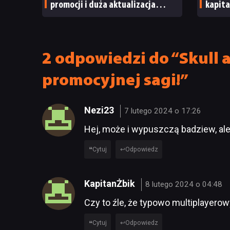
promocji i duża aktualizacja
kapita
Wildlands
letni
kurs d
2 odpowiedzi do “Skull 
promocyjnej sagi!”
Nezi23
7 lutego 2024 o 17:26
Hej, może i wypuszczą badziew, ale
Cytuj
Odpowiedz
KapitanŻbik
8 lutego 2024 o 04:48
Czy to źle, że typowo multiplayerow
Cytuj
Odpowiedz