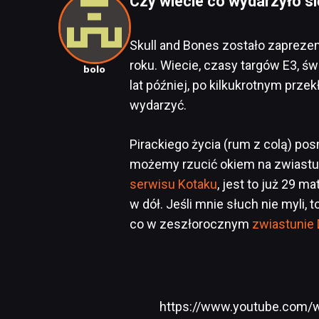
Czy wiecie co wydarzyło si
Skull and Bones zostało zapreze
roku. Wiecie, czasy targów E3, świ
bolo
lat później, po kilkukrotnym prze
wydarzyć.
Pirackiego życia (rum z colą) pos
możemy rzucić okiem na zwiastun
serwisu Kotaku
, jest to już 29 m
w dół. Jeśli mnie słuch nie myli, 
co w zeszłorocznym
zwiastunie 
https://www.youtube.com