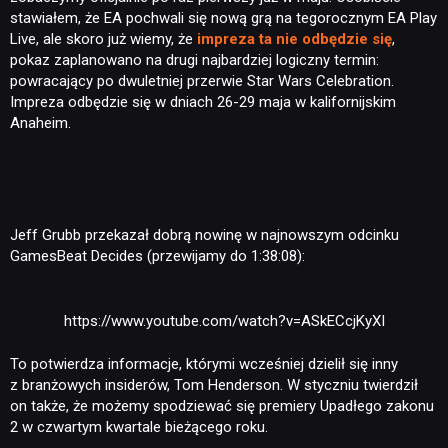
stawiałem, że EA pochwali się nową grą na tegorocznym EA Play
Live, ale skoro już wiemy, że
impreza ta nie odbędzie się
,
pokaz zaplanowano na drugi najbardziej logiczny termin:
powracający po dwuletniej przerwie Star Wars Celebration.
Impreza odbędzie się w dniach 26-29 maja w kalifornijskim
Anaheim.
Jeff Grubb przekazał dobrą nowinę w najnowszym odcinku
GamesBeat Decides (przewijamy do 1:38:08):
https://www.youtube.com/watch?v=ASkECcjKyXI
To potwierdza informacje, którymi wcześniej dzielił się inny
z branżowych insiderów, Tom Henderson. W styczniu twierdził
on także, że możemy spodziewać się premiery Upadłego zakonu
2 w czwartym kwartale bieżącego roku.