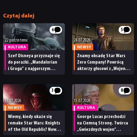
Czytaj dalej
JUŻ GRALIŚMY
6
5
SKLEP
22 godzin temu
24.07.2026
KULTURA
NEWSY
Szef Disneya przyznaje się
Znamy obsadę Star Wars
do porażki. „Mandalorian
Zero Company! Powrócą
i Grogu” z najgorszym
aktorzy głosowi z „Wojen
wynikiem w historii Star
Klonów”
Wars
3
8
17.07.2026
15.07.2026
NEWSY
KULTURA
Wiemy, kiedy ukaże się
George Lucas przechodzi
remake Star Wars: Knights
na Ciemną Stronę. Twórca
of the Old Republic? Nowy
„Gwiezdnych wojen”
szef Saber Interactive
nazywa AI „przyszłością