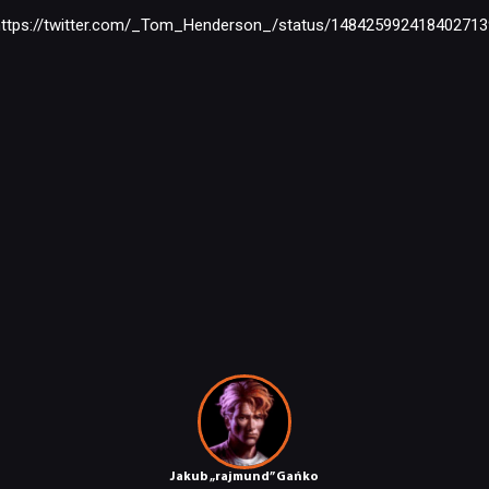
https://twitter.com/_Tom_Henderson_/status/148425992418402713
NEWSY
RECENZJE
PUBLICYSTYKA
KULTURA
RETRO
TECHNOLOGIE
DYSKUSJE
Jakub „rajmund” Gańko