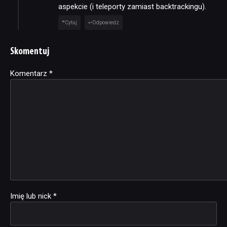
aspekcie (i teleporty zamiast backtrackingu).
Cytuj
Odpowiedz
Skomentuj
Komentarz
Alternative:
*
Imię lub nick
*