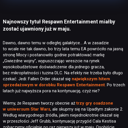
Najnowszy tytuł Respawn Entertainment miałby
zostać ujawniony już w maju.
Dawno, dawno temu w odległej galaktyce… A w zasadzie
to wcale nie tak dawno, bo trzy lata temu EA powróciło na jasną
stronę Mocy i postanowiło godnie potraktować markę
„Gwiezdne wojny”, wypuszczając wreszcie na rynek
wysokobudżetowe doświadczenie dla jednego gracza,
bez mikropłatności i tuzina DLC. Na efekty nie trzeba było długo
czekać: Jedi: Fallen Order okazał się
największym hitem
sprzedażowym w dorobku Respawn Entertainment
.
Po trzech
latach już najwyższa pora na kontynuację, czyż nie?
Wiemy, że Respawn tworzy obecnie aż
trzy gry osadzone
w uniwersum Star Wars
, ale skupmy się na Upadłym zakonie 2.
Według wiarygodnego źródła, jakim niejednokrotnie okazał się
w przeszłości Jeff Grubb, kontynuację przygód Cala Kestisa
zobaczymy oficjalnie po raz pierwszy już w maju. Osobiście