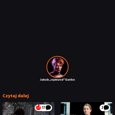
Jakub „rajmund” Gańko
Czytaj dalej
17
2