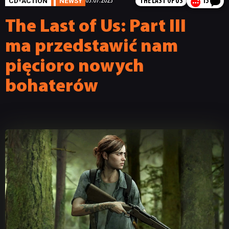
CD-ACTION
NEWSY
03.07.2023
THE LAST OF US
15
The Last of Us: Part III
ma przedstawić nam
pięcioro nowych
bohaterów