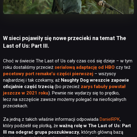
W sieci pojawiły się nowe przecieki na temat The
Last of Us: Part III.
Choć w świecie The Last of Us cały czas coś się dzieje – w tym
roku dostaliśmy przecież
serialową adaptację od HBO
czy też
pecetowy port remake’u części pierwszej
– wszyscy
najbardziej i tak czekamy, aż
Naughty Dog wreszcie zapowie
oficjalnie część trzecią
(bo przecież
zarys fabuły powstał
jeszcze w 2021 roku
). Pewnie nie wydarzy się to prędko,
lecz na szczęście zawsze możemy polegać na nieoficjalnych
przeciekach.
Za jedną z takich właśnie informacji odpowiada
DanielRPK
,
który podzielił się plotką, że
ważną rolę w The Last of Us: Part
III ma odegrać grupa poszukiwaczy
, których główną bazą