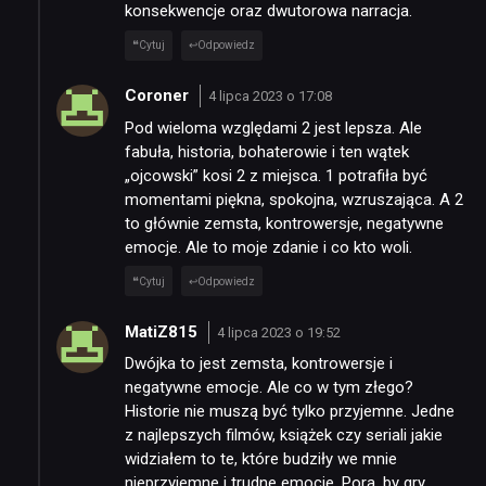
konsekwencje oraz dwutorowa narracja.
Cytuj
Odpowiedz
Coroner
4 lipca 2023 o 17:08
Pod wieloma względami 2 jest lepsza. Ale
fabuła, historia, bohaterowie i ten wątek
„ojcowski” kosi 2 z miejsca. 1 potrafiła być
momentami piękna, spokojna, wzruszająca. A 2
to głównie zemsta, kontrowersje, negatywne
emocje. Ale to moje zdanie i co kto woli.
Cytuj
Odpowiedz
MatiZ815
4 lipca 2023 o 19:52
Dwójka to jest zemsta, kontrowersje i
negatywne emocje. Ale co w tym złego?
Historie nie muszą być tylko przyjemne. Jedne
z najlepszych filmów, książek czy seriali jakie
widziałem to te, które budziły we mnie
nieprzyjemne i trudne emocje. Pora, by gry