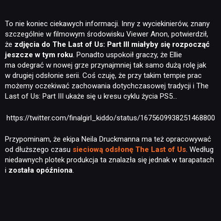
To nie koniec ciekawych informacji. Inny z wyciekinierów, znany
szczególnie w filmowym środowisku Viewer Anon, potwierdził,
że
zdjęcia do The Last of Us: Part III miałyby się rozpocząć
jeszcze w tym roku
. Ponadto uspokoił graczy, że Ellie
ma odegrać w nowej grze przynajmniej tak samo dużą rolę jak
w drugiej odsłonie serii. Coś czuję, że przy takim tempie prac
możemy oczekiwać zachowania dotychczasowej tradycji i The
Last of Us: Part III ukaże się u kresu cyklu życia PS5…
https://twitter.com/finalgirl_kiddo/status/1675609938251468800
Przypominam, że ekipa Neila Druckmanna ma też opracowywać
od dłuższego czasu
sieciową odsłonę The Last of Us
. Według
niedawnych plotek produkcja ta znalazła się jednak w tarapatach
i
została opóźniona
.