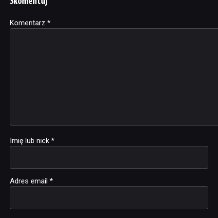
Skomentuj
Komentarz
Alternative:
*
Imię lub nick
*
Adres email
*