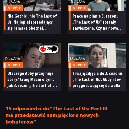
25.07.2026
08.06.2026
NEWSY
NEWSY
Nie Gothic i nie The Last of
Prace na planie 3. sezonu
Us. Najlepiej sprzedający
„The Last of Us” zostały
się remake obecnej
zawieszone. Czy na nowe
generacji może być
odcinki poczekamy dłużej?
zaskoczeniem
20
15.05.2026
12.05.2026
NEWSY
NEWSY
NEWSY
Dlaczego Abby przejmuje
Trwają zdjęcia do 3. sezonu
stery? Craig Mazin o tym,
„The Last of Us”. Abby i Lev
RECENZJE
jak 3. sezon „The Last of Us”
przygotowują się do walki
zburzy podział na dobro
i zło
PUBLICYSTYKA
15 odpowiedzi do “The Last of Us: Part III
ma przedstawić nam pięcioro nowych
KULTURA
bohaterów”