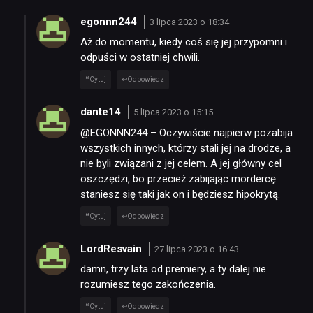
egonnn244
3 lipca 2023 o 18:34
Aż do momentu, kiedy coś się jej przypomni i
odpuści w ostatniej chwili.
Cytuj
Odpowiedz
dante14
5 lipca 2023 o 15:15
@EGONNN244 – Oczywiście najpierw pozabija
wszystkich innych, którzy stali jej na drodze, a
nie byli związani z jej celem. A jej główny cel
oszczędzi, bo przecież zabijając mordercę
staniesz się taki jak on i będziesz hipokrytą.
Cytuj
Odpowiedz
LordResvain
27 lipca 2023 o 16:43
damn, trzy lata od premiery, a ty dalej nie
rozumiesz tego zakończenia.
Cytuj
Odpowiedz