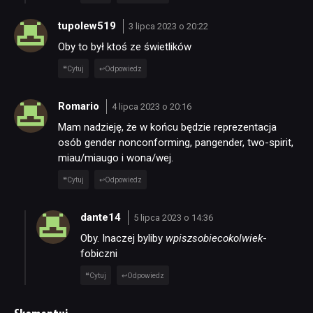
tupolew519
3 lipca 2023 o 20:22
Oby to był ktoś ze świetlików
Cytuj
Odpowiedz
Romario
4 lipca 2023 o 20:16
Mam nadzieję, że w końcu będzie reprezentacja
osób gender nonconforming, pangender, two-spirit,
miau/miaugo i wona/wej.
Cytuj
Odpowiedz
dante14
5 lipca 2023 o 14:36
Oby. Inaczej byliby
wpiszsobiecokolwiek
-
fobiczni
Cytuj
Odpowiedz