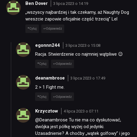
Ben Dover
3 lipca 2023 o 14:19
RETRO
„wszyscy najbardziej i tak czekamy, aż Naughty Dog
wreszcie zapowie oficjalnie część trzecią” Lel
Cytuj
Odpowiedz
TECHNOLOGIE
egonnn244
3 lipca 2023 o 15:08
DYSKUSJE
Racja. Stwierdzenie co najmniej wątpliwe 😉
Cytuj
Odpowiedz
JUŻ GRALIŚMY
deanambrose
3 lipca 2023 o 17:49
2 > 1 Fight me.
SKLEP
Cytuj
Odpowiedz
Krzycztow
4 lipca 2023 o 07:11
@Deanambrose Tu nie ma co dyskutować,
dwójka jest półkę wyżej od jedynki.
Uzasadnienie? A choćby „wątek golfowy” i jego