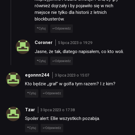
również dojrzały i by pojawiło się w nich
miejsce nie tylko dla historii z letnich
blockbusterów.
Cytuj
Odpowiedz
Coroner
5 lipca 2023 o 19:29
Jasne, że tak, dlatego napisałem, co kto woli.
Cytuj
Odpowiedz
egonnn244
3 lipca 2023 o 15:07
Kto będzie „grał” w golfa tym razem? I z kim?
Cytuj
Odpowiedz
Tzar
3 lipca 2023 o 17:38
Spoiler alert: Ellie wszystkich pozabija.
Cytuj
Odpowiedz