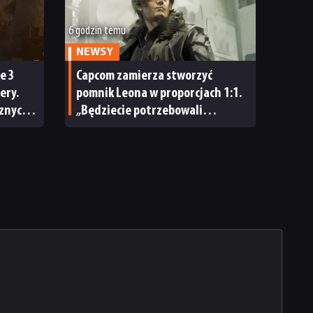
6 godzin temu
NEWSY
e 3
Capcom zamierza stworzyć
ery.
pomnik Leona w proporcjach 1:1.
cznych
„Będziecie potrzebowali
 zbyt
wszystkich możliwych znaków
»Nie dotykać!«”