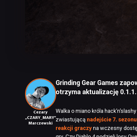
Grinding Gear Games zapowi
otrzyma aktualizację 0.1.1.
Walka o miano króla hack’n’slashy
Cezary
„CZARY_MARY”
zwiastującą
nadejście 7. sezonu
Marczewski
reakcji graczy
na wczesny dostęp 
gry. Czy Diablo 4 podzieli losy O