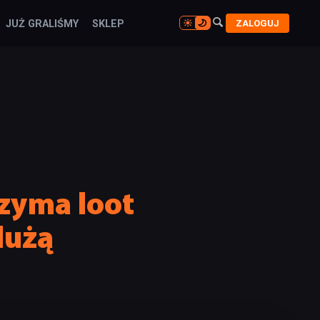

ZALOGUJ
JUŻ GRALIŚMY
SKLEP

rzyma loot
dużą