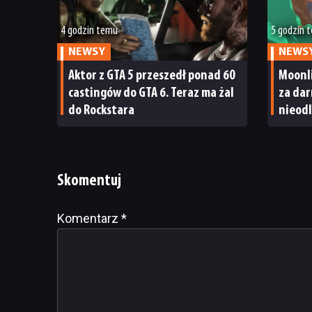
4 godzin temu
5 godzin 
NEWSY
NEWS
Aktor z GTA 5 przeszedł ponad 60
Moonl
castingów do GTA 6. Teraz ma żal
za dar
do Rockstara
nieodl
Moonl
Skomentuj
Komentarz
Alternative:
*