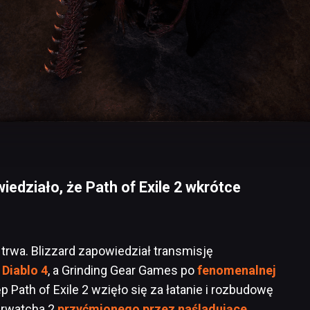
edziało, że Path of Exile 2 wkrótce
 trwa. Blizzard zapowiedział transmisję
 Diablo 4
, a Grinding Gear Games po
fenomenalnej
Path of Exile 2 wzięło się za łatanie i rozbudowę
verwatcha 2
przyćmionego przez naśladujące