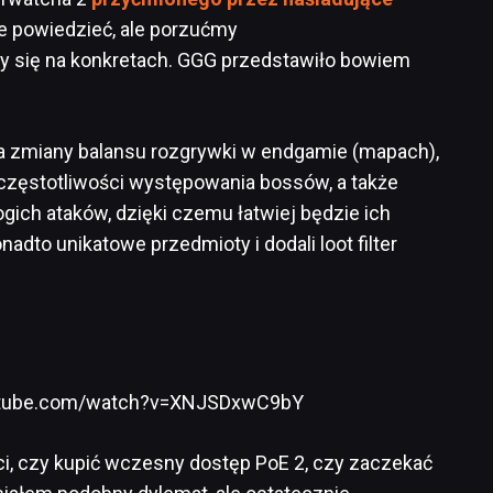
e powiedzieć, ale porzućmy
y się na konkretach. GGG przedstawiło bowiem
 na zmiany balansu rozgrywki w endgamie (mapach),
częstotliwości występowania bossów, a także
ich ataków, dzięki czemu łatwiej będzie ich
adto unikatowe przedmioty i dodali loot filter
utube.com/watch?v=XNJSDxwC9bY
ci, czy kupić wczesny dostęp PoE 2, czy zaczekać