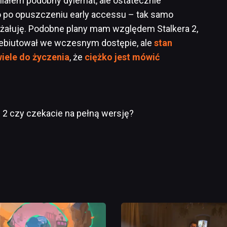
iałem podobny dylemat, ale ostatecznie
 po opuszczeniu early accessu – tak samo
ie żałuję. Podobne plany mam względem Stalkera 2,
adebiutował we wczesnym dostępie, ale
stan
iele do życzenia
, że
ciężko jest mówić
le 2 czy czekacie na pełną wersję?