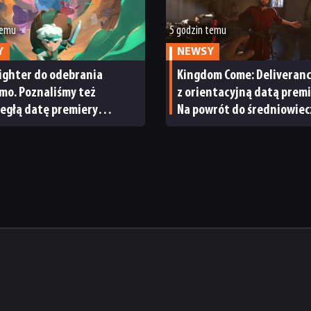
temu
5 godzin temu
Y
NEWSY
ighter do odebrania
Kingdom Come: Deliveranc
mo. Poznaliśmy też
z orientacyjną datą premi
egłą datę premiery
Na powrót do średniowie
ightera 2
Czech nie będziemy czekać
długo