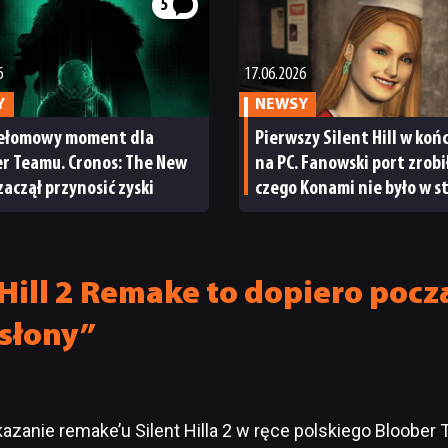
5
6
17.06.2026
Y
NEWSY
zełomowy moment dla
Pierwszy Silent Hill w końc
r Teamu. Cronos: The New
na PC. Fanowski port zrobił
aczął przynosić zyski
czego Konami nie było w s
przez 27 lat
 Hill 2 Remake to dopiero poc
dsłony”
azanie remake’u Silent Hilla 2 w ręce polskiego Bloober 