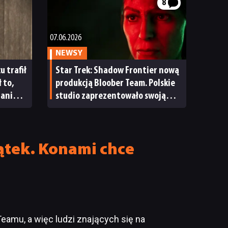
8
07.06.2026
NEWSY
u trafił
Star Trek: Shadow Frontier nową
 to,
produkcją Bloober Team. Polskie
tanie
studio zaprezentowało swoją
kolejną grę
zątek. Konami chce
Teamu, a więc ludzi znających się na