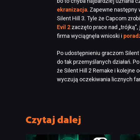
bo to chyba najbardziej uznana 
ekranizacja
. Zapewne następny w
Silent Hill 3. Tyle że Capcom zrob
Evil 2
zaczęto prace nad „trójką”,
firma wyciągnęła wnioski i
poradz
Po udostępnieniu graczom Silent 
do tak przemyślanych działań. Po 
że Silent Hill 2 Remake i kolejne 
wyczują oczekiwania licznych fan
Czytaj dalej