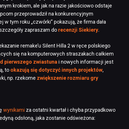
ianym krokiem, ale jak na razie jakościowo odstaje
 Capcom przeprowadził na konkurencyjnym
 w tym roku „czwórki” pokazują, że firma dała
po szczegóły zapraszam do
recenzji Siekiery
.
kazanie remake’u Silent Hilla 2 w ręce polskiego
jących się na komputerowych straszakach całkiem
od pierwszego zwiastuna
i nowych informacji jest
ą, to
okazują się dotyczyć innych projektów
,
wki, np. rzekome
zwiększenie rozmiaru gry
ię
wynikami
za ostatni kwartał i chyba przypadkowo
st jedyną odsłoną, jaka zostanie odświeżona: