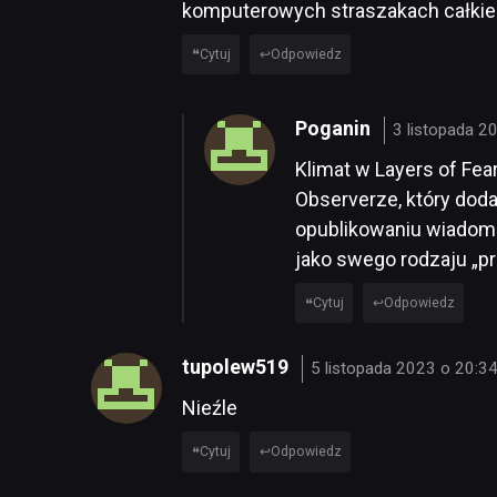
komputerowych straszakach całkie
Cytuj
Odpowiedz
Poganin
3 listopada 2
Klimat w Layers of Fea
Observerze, który doda
opublikowaniu wiadomo
jako swego rodzaju „pr
Cytuj
Odpowiedz
tupolew519
5 listopada 2023 o 20:3
Nieźle
Cytuj
Odpowiedz