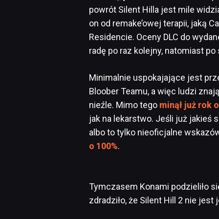
powrót Silent Hilla jest mile widz
on od remake’owej terapii, jaką
Residencie. Oceny DLC do wydanej
radę po raz kolejny, natomiast 
Minimalnie uspokajające jest prze
Bloober Teamu, a więc ludzi zna
nieźle. Mimo tego
minął już rok 
jak na lekarstwo. Jeśli już jakieś s
albo to tylko nieoficjalne wskazó
o 100%
.
Tymczasem Konami podzieliło s
zdradziło, że Silent Hill 2 nie je