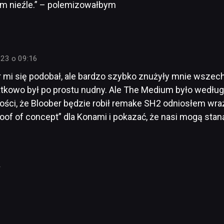
m nieźle.” – polemizowałbym
023 o 09:16
r mi się podobał, ale bardzo szybko znużyły mnie wszec
tkowo był po prostu nudny. Ale The Medium było według 
ści, że Bloober będzie robił remake SH2 odniosłem wr
oof of concept” dla Konami i pokazać, że nasi mogą stan
4