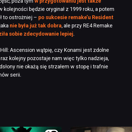
część, poza tym
w przygotowaniu jest także
 kolejności będzie oryginał z 1999 roku, a potem
ił to ostrożniej –
po sukcesie remake’u Resident
 jaka
nie była już tak dobra
, ale przy RE4 Remake
iła sobie zdecydowanie lepiej
.
Hill: Ascension wątpię, czy Konami jest zdolne
raz kolejny pozostaje nam więc tylko nadzieja,
odsłony nie okażą się strzałem w stopę i trafnie
ów serii.