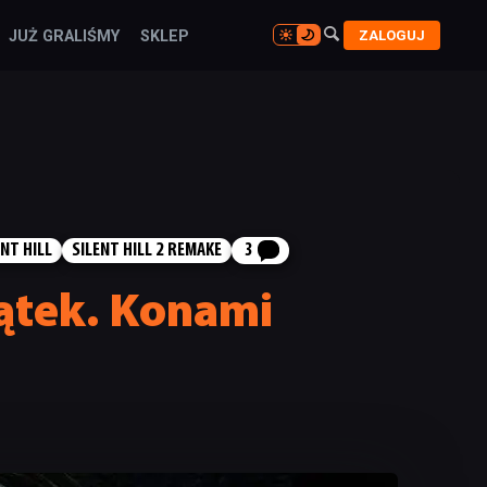

ZALOGUJ
JUŻ GRALIŚMY
SKLEP

ENT HILL
SILENT HILL 2 REMAKE
3
zątek. Konami