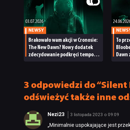
1
03.07.2026
24.06.202
NEWSY
NEWS
Brakowało wam akcji w Cronosie:
To pr
The New Dawn? Nowy dodatek
Bloobe
zdecydowanie podkręci tempo
Dawn z
rozgrywki
3 odpowiedzi do “Silent
odświeżyć także inne o
Nezi23
3 listopada 2023 o 09:09
„Minimalnie uspokajające jest przek