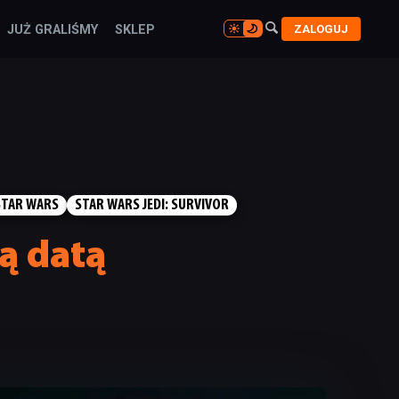

ZALOGUJ
JUŻ GRALIŚMY
SKLEP

STAR WARS
STAR WARS JEDI: SURVIVOR
ną datą