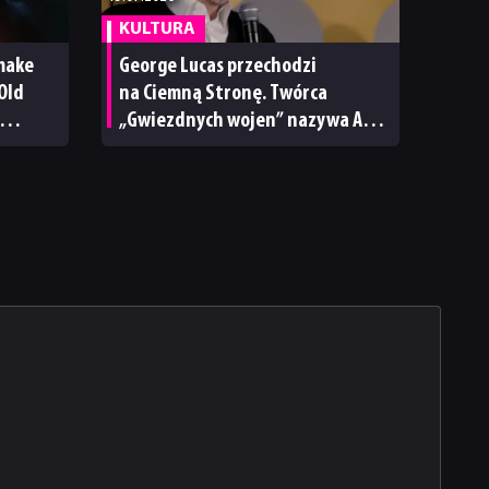
KULTURA
emake
George Lucas przechodzi
Old
na Ciemną Stronę. Twórca
„Gwiezdnych wojen” nazywa AI
ny rok
„przyszłością kina”