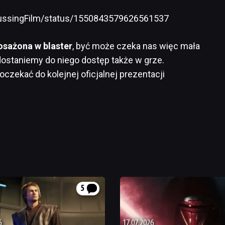
scussingFilm/status/1550843579626561537
osażona w blaster
, być może czeka nas więc mała
dostaniemy do niego dostęp także w grze.
zekać do kolejnej oficjalnej prezentacji
5
6
17.07.2026