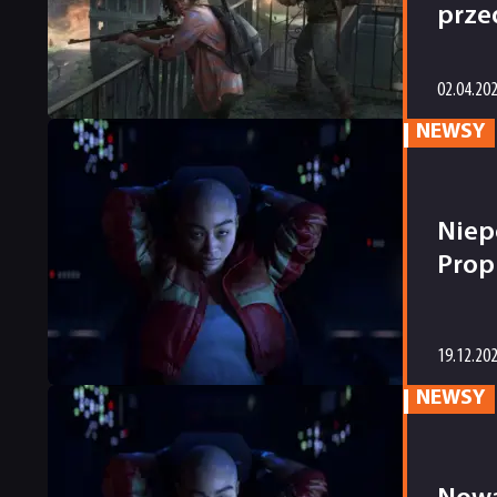
prze
02.04.20
NEWSY
Niep
Prop
19.12.20
NEWSY