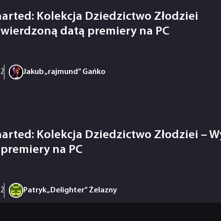
arted: Kolekcja Dziedzictwo Złodziei
twierdzoną datą premiery na PC
22
Jakub „rajmund” Gańko
arted: Kolekcja Dziedzictwo Złodziei – W
 premiery na PC
22
Patryk „Delighter” Żelazny