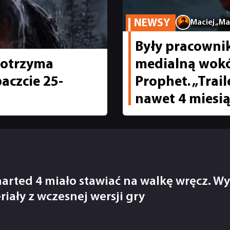
NEWSY
Maciej „M
Były pracowni
o otrzyma
medialną wokół
aczcie 25-
Prophet. „Trai
nawet 4 miesią
arted 4 miało stawiać na walkę wręcz. Wy
riały z wczesnej wersji gry