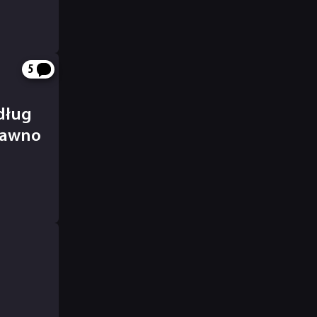
5
edług
 dawno