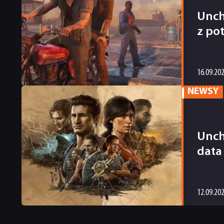
Unch
z po
16.09.20
NEWSY
Unch
data
12.09.20