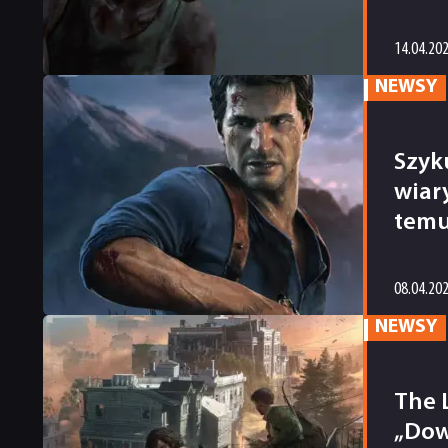
14.04.20
NEWSY
Szyk
wiar
tem
08.04.20
NEWSY
The 
„Dow