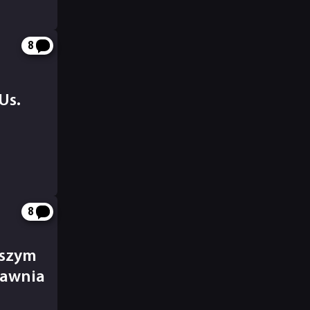
8
Us.
8
aszym
jawnia