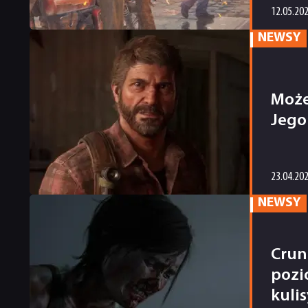
12.05.20
NEWSY
Może
Jego
23.04.20
NEWSY
Crun
pozi
kuli