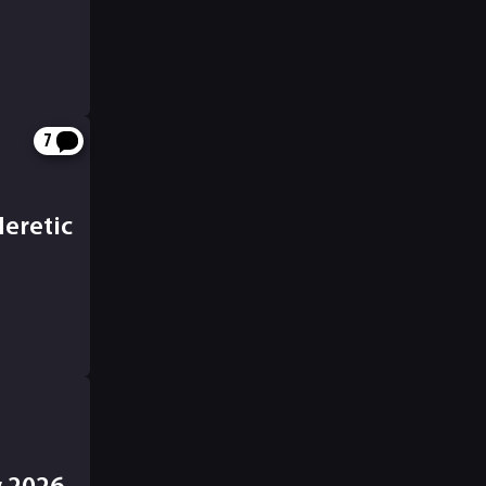
7
Heretic