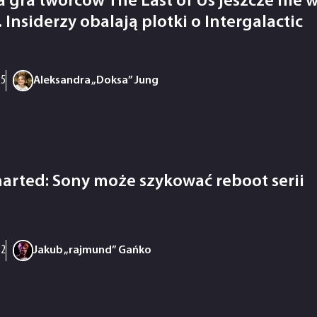
 gra twórców The Last of Us jeszcze nie 
 Insiderzy obalają plotki o Intergalactic
25
Aleksandra „Doksa” Jung
arted: Sony może szykować reboot serii
22
Jakub „rajmund” Gańko