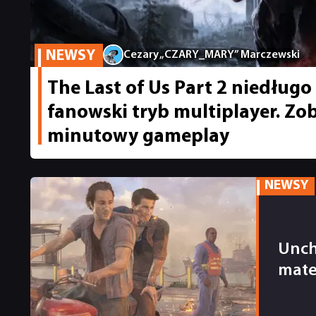
NEWSY
Cezary „CZARY_MARY” Marczewski
The Last of Us Part 2 niedług
fanowski tryb multiplayer. Zob
minutowy gameplay
NEWSY
Unch
mate