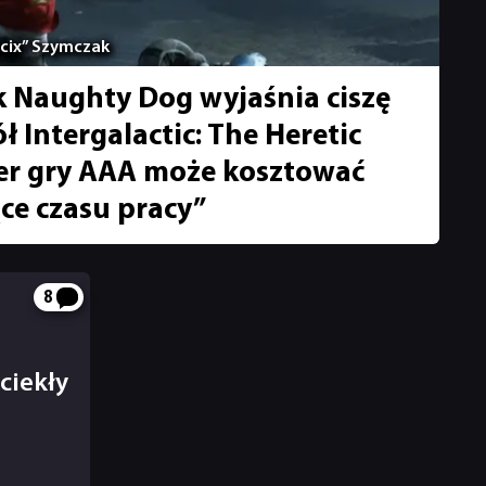
acix” Szymczak
k Naughty Dog wyjaśnia ciszę
 Intergalactic: The Heretic
ler gry AAA może kosztować
ce czasu pracy”
8
ciekły