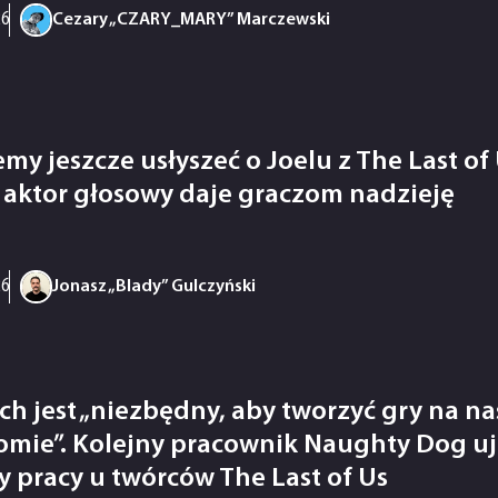
26
Cezary „CZARY_MARY” Marczewski
my jeszcze usłyszeć o Joelu z The Last of 
 aktor głosowy daje graczom nadzieję
26
Jonasz „Blady” Gulczyński
ch jest „niezbędny, aby tworzyć gry na n
omie”. Kolejny pracownik Naughty Dog u
sy pracy u twórców The Last of Us