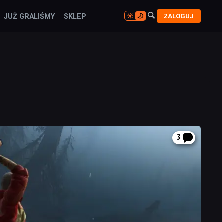

ZALOGUJ
JUŻ GRALIŚMY
SKLEP

3