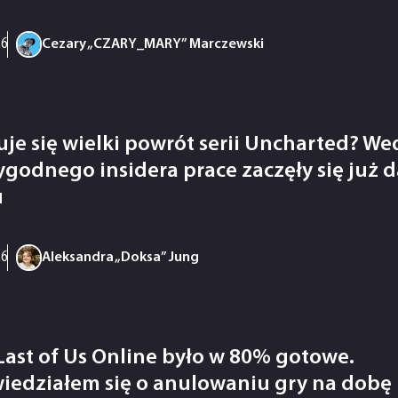
26
Cezary „CZARY_MARY” Marczewski
uje się wielki powrót serii Uncharted? W
ygodnego insidera prace zaczęły się już
u
26
Aleksandra „Doksa” Jung
Last of Us Online było w 80% gotowe.
iedziałem się o anulowaniu gry na dobę