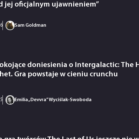
d jej oficjalnym ujawnieniem”
26
Sam Goldman
okojące doniesienia o Intergalactic: The 
het. Gra powstaje w cieniu crunchu
25
Emilia „Devvra” Wyciślak-Swoboda