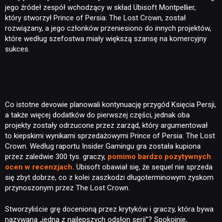
jego źródeł zespół wchodzący w skład Ubisoft Montpellier,
który stworzył Prince of Persia: The Lost Crown, został
rozwiązany, a jego członków przeniesiono do innych projektów,
które według szefostwa miały większą szansę na komercyjny
sukces.
Co istotne devowie planowali kontynuację przygód Księcia Persji,
a także więcej dodatków do pierwszej części, jednak oba
projekty zostały odrzucone przez zarząd, który argumentował
to kiepskimi wynikami sprzedażowymi Prince of Persia: The Lost
Crown. Według raportu Insider Gamingu gra została kupiona
przez zaledwie 300 tys. graczy,
pomimo bardzo pozytywnych
ocen w recenzjach.
Ubisoft obawiał się, że sequel nie sprzeda
się zbyt dobrze, co z kolei zaszkodzi długoterminowym zyskom
przynoszonym przez The Lost Crown.
Stworzyliście grę docenioną przez krytyków i graczy, która bywa
nazywana „jedną z najlepszych odsłon serii”? Spokojnie,