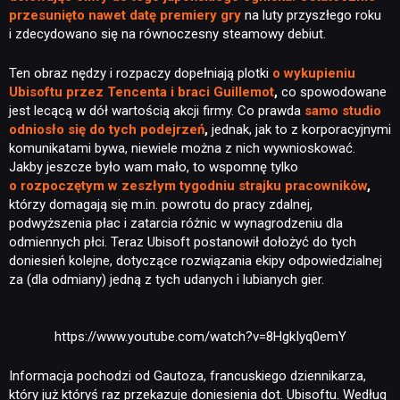
przesunięto nawet datę premiery gry
na luty przyszłego roku
i zdecydowano się na równoczesny steamowy debiut.
Ten obraz nędzy i rozpaczy dopełniają plotki
o wykupieniu
Ubisoftu przez Tencenta i braci Guillemot
,
co spowodowane
jest lecącą w dół wartością akcji firmy. Co prawda
samo studio
odniosło się do tych podejrzeń
,
jednak, jak to z korporacyjnymi
komunikatami bywa, niewiele można z nich wywnioskować.
Jakby jeszcze było wam mało, to wspomnę tylko
o rozpoczętym w zeszłym tygodniu strajku pracowników
,
którzy domagają się m.in. powrotu do pracy zdalnej,
podwyższenia płac i zatarcia różnic w wynagrodzeniu dla
odmiennych płci. Teraz Ubisoft postanowił dołożyć do tych
doniesień kolejne, dotyczące rozwiązania ekipy odpowiedzialnej
za (dla odmiany) jedną z tych udanych i lubianych gier.
https://www.youtube.com/watch?v=8HgkIyq0emY
Informacja pochodzi od Gautoza, francuskiego dziennikarza,
który już któryś raz przekazuje doniesienia dot. Ubisoftu. Według