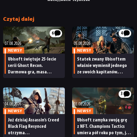
Czytaj dalej
6
4
07.08.2026
05.08.2026
NEWSY
NEWSY
Ubisoft świętuje 25-lecie
Statek zwany Ubisoftem
serii Ghost Recon.
właśnie wymienił jednego
Darmowa gra, masa
ze swoich kapitanów.
promocji i duża
Czy weteran z 16-letnim
aktualizacja Wildlands
stażem wyznaczy nowy kurs
dla marki Assassin’s Creed?
3
04.08.2026
03.08.2026
NEWSY
NEWSY
Już dzisiaj Assassin’s Creed
Ubisoft zamyka swoją grę
Black Flag Resynced
z NFT. Champions Tactics
otrzyma
umiera pół roku po tym, jak