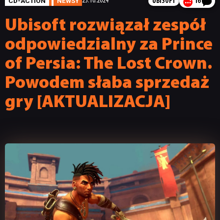
CD-ACTION
NEWSY
23.10.2024
UBISOFT
16
Ubisoft rozwiązał zespół
odpowiedzialny za Prince
of Persia: The Lost Crown.
Powodem słaba sprzedaż
gry [AKTUALIZACJA]