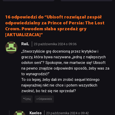
ogromną aktualizację.
wydawca próbował
Ubisoft obiecuje,
je ratować dość radykalną
że to dopiero początek
metodą
16 odpowiedzi do “Ubisoft rozwiązał zespół
zmian i poprawek
odpowiedzialny za Prince of Persia: The Lost
Crown. Powodem słaba sprzedaż gry
[AKTUALIZACJA]”
RaiL
23 października 2024 o 09:36
„Stworzyliście grę docenioną przez krytyków i
graczy, która bywa nazywana „jedną z najlepszych
odsłon serii”? Spokojnie, nie martwcie się! Ubisoft
na pewno znajdzie odpowiedni sposób, żeby was za
to wynagrodzić!”
To co lepiej, żeby dali im zrobić sequel którego
najwyraźniej nikt nie chce i potem wszystkich
zwolnić, bo też się nie sprzedał?
Cytuj
Odpowiedz
Kaelos
23 października 2024 o 09:42