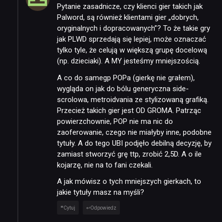
Pytanie zasadnicze, czy klienci gier takich jak
Palword, są również klientami gier „dobrych,
oryginalnych i dopracowanych”? To że takie gry
jak PLWD sprzedają się lepiej, może oznaczać
tylko tyle, że celują w większą grupę docelową
(np. dzieciaki). A MY jesteśmy mniejszością.
A co do samegp POPa (gierkę nie grałem),
wygląda on jak do bólu generyczna side-
scrolowa, metroidvania ze stylizowaną grafiką.
Przecież takich gier jest OD GROMA. Patrząc
powierzchownie, POP nie ma nic do
zaoferowanie, czego nie miałyby inne, podobne
tytuły. A do tego UBI podjęło debilną decyzję, by
zamiast stworzyć grę ttp, zrobić 2,5D. A o ile
kojarzę, nie na to fani czekali.
A jak mówisz o tych mniejszych gierkach, to
jakie tytuły masz na myśli?
Cytuj
Odpowiedz