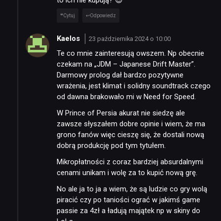
to ich nie kupują? 😉
DYSKUSJE
Cytuj
Odpowiedz
Kaelos
23 października 2024 o 10:00
JUŻ GRALIŚMY
Te co mnie zainteresują owszem. Np obecnie
czekam na „JDM – Japanese Drift Master”.
Darmowy prolog dał bardzo pozytywne
SKLEP
wrażenia, jest klimat i solidny soundtrack czego
od dawna brakowało mi w Need for Speed.
W Prince of Persia akurat nie siedzę ale
zawsze słyszałem dobre opinie i wiem, że ma
grono fanów więc cieszę się, że dostali nową
dobrą produkcję pod tym tytułem.
Mikropłatności z coraz bardziej absurdalnymi
cenami unikam i wolę za to kupić nową grę.
No ale ja to ja a wiem, że są ludzie co gry wolą
piracić czy po taniości ograć w jakimś game
passie za 4zł a ładują majątek np w skiny do