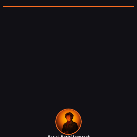
Maciej „Macix” Szymczak