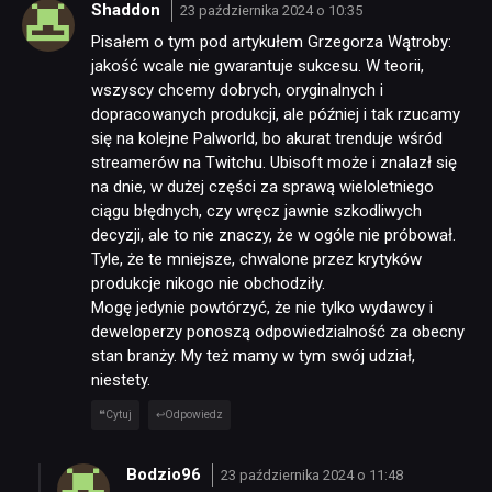
Shaddon
23 października 2024 o 10:35
Pisałem o tym pod artykułem Grzegorza Wątroby:
jakość wcale nie gwarantuje sukcesu. W teorii,
wszyscy chcemy dobrych, oryginalnych i
dopracowanych produkcji, ale później i tak rzucamy
się na kolejne Palworld, bo akurat trenduje wśród
streamerów na Twitchu. Ubisoft może i znalazł się
na dnie, w dużej części za sprawą wieloletniego
ciągu błędnych, czy wręcz jawnie szkodliwych
decyzji, ale to nie znaczy, że w ogóle nie próbował.
Tyle, że te mniejsze, chwalone przez krytyków
produkcje nikogo nie obchodziły.
Mogę jedynie powtórzyć, że nie tylko wydawcy i
deweloperzy ponoszą odpowiedzialność za obecny
stan branży. My też mamy w tym swój udział,
niestety.
Cytuj
Odpowiedz
Bodzio96
23 października 2024 o 11:48