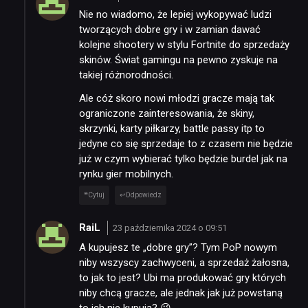
Nie no wiadomo, że lepiej wykopywać ludzi
tworzących dobre gry i w zamian dawać
kolejne shootery w stylu Fortnite do sprzedaży
skinów. Świat gamingu na pewno zyskuje na
NEWSY
takiej różnorodności.
Ale cóż skoro nowi młodzi gracze mają tak
RECENZJE
ograniczone zainteresowania, że skiny,
skrzynki, karty piłkarzy, battle passy itp to
jedyne co się sprzedaje to z czasem nie będzie
PUBLICYSTYKA
już w czym wybierać tylko będzie burdel jak na
rynku gier mobilnych.
KULTURA
Cytuj
Odpowiedz
RaiL
23 października 2024 o 09:51
RETRO
A kupujesz te „dobre gry”? Tym PoP nowym
niby wszyscy zachwyceni, a sprzedaż żałosna,
to jak to jest? Ubi ma produkować gry których
TECHNOLOGIE
niby chcą gracze, ale jednak jak już powstaną