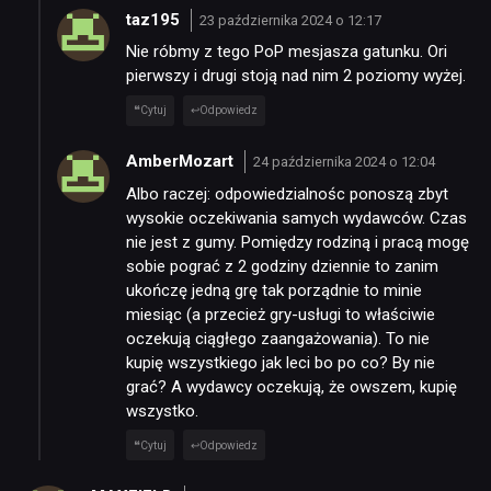
taz195
23 października 2024 o 12:17
Nie róbmy z tego PoP mesjasza gatunku. Ori
pierwszy i drugi stoją nad nim 2 poziomy wyżej.
Cytuj
Odpowiedz
AmberMozart
24 października 2024 o 12:04
Albo raczej: odpowiedzialnośc ponoszą zbyt
wysokie oczekiwania samych wydawców. Czas
nie jest z gumy. Pomiędzy rodziną i pracą mogę
sobie pograć z 2 godziny dziennie to zanim
ukończę jedną grę tak porządnie to minie
miesiąc (a przecież gry-usługi to właściwie
oczekują ciągłego zaangażowania). To nie
kupię wszystkiego jak leci bo po co? By nie
grać? A wydawcy oczekują, że owszem, kupię
wszystko.
Cytuj
Odpowiedz