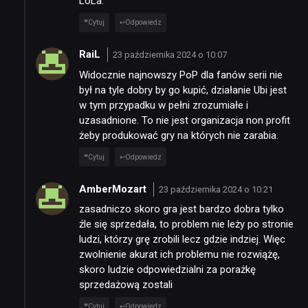
LoLa.
Cytuj
Odpowiedz
RaiL
23 października 2024 o 10:07
Widocznie najnowszy PoP dla fanów serii nie
był na tyle dobry by go kupić, działanie Ubi jest
w tym przypadku w pełni zrozumiałe i
uzasadnione. To nie jest organizacja non profit
żeby produkować gry na których nie zarabia.
Cytuj
Odpowiedz
AmberMozart
23 października 2024 o 10:21
zasadniczo skoro gra jest bardzo dobra tylko
źle się sprzedała, to problem nie leży po stronie
ludzi, którzy grę zrobili lecz gdzie indziej. Więc
zwolnienie akurat ich problemu nie rozwiążę,
skoro ludzie odpowiedzialni za porażkę
sprzedażową zostali
Cytuj
Odpowiedz