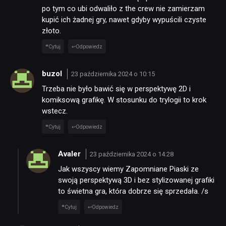
po tym co ubi odwaliło z the crew nie zamierzam
kupić ich żadnej gry, nawet gdyby wypuścili czyste
złoto.
Cytuj
Odpowiedz
buzol
23 października 2024 o 10:15
Trzeba nie było bawić się w perspektywę 2D i
komiksową grafikę. W stosunku do trylogii to krok
wstecz.
Cytuj
Odpowiedz
Avaler
23 października 2024 o 14:28
Jak wszyscy wiemy Zapomniane Piaski ze
swoją perspektywą 3D i bez stylizowanej grafiki
to świetna gra, która dobrze się sprzedała. /s
Cytuj
Odpowiedz