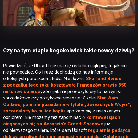
Czy na tym etapie kogokolwiek takie newsy dziwią?
Powiedzieć, że Ubisoft nie ma się ostatnio najlepiej, to jak nic
nie powiedzieć. Co i rusz dochodzą do nas informacje
o kolejnych porażkach studia. Niesławne
Skull and Bones
z początku tego roku kosztowało Francuzów prawie 850
milionów dolarów
, ale nijak nie przełożyło się to na wyniki
sprzedażowe czy pozytywne recenzje. Z kolei
Star Wars
Outlaws, pomimo posiadania w tytule „Gwiezdnych Wojen”,
sprzedało tylko milion kopii
i spotkało się z mieszanym
odbiorem. Nie możemy też zapominać
o
kontrowersjach
ciągnących się za Assassin’s Creed: Shadows
już
od pierwszego trailera, które sam Ubisoft
regularnie podsyca,
dolewając oliwy do tego japońskiego ogniska.
Ostatecznie