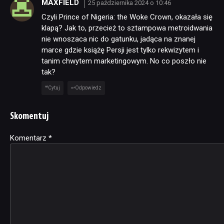
MAXFIELD
25 października 2024 o 10:46
Czyli Prince of Nigeria: the Woke Crown, okazała się
klapą? Jak to, przecież to sztampowa metroidwania
nie wnoszaca nic do gatunku, jadąca na znanej
marce gdzie książę Persji jest tylko rekwizytem i
tanim chwytem marketingowym. No co poszło nie
tak?
Cytuj
Odpowiedz
Skomentuj
Komentarz
Alternative:
*